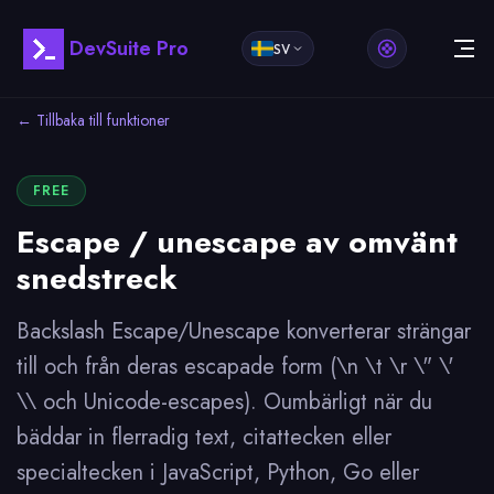
DevSuite Pro
SV
← Tillbaka till funktioner
FREE
Escape / unescape av omvänt
snedstreck
Backslash Escape/Unescape konverterar strängar
till och från deras escapade form (\n \t \r \" \'
\\ och Unicode-escapes). Oumbärligt när du
bäddar in flerradig text, citattecken eller
specialtecken i JavaScript, Python, Go eller