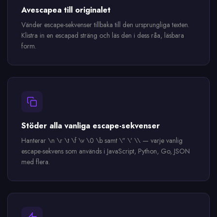
Avescapea till originalet
Vänder escape-sekvenser tillbaka till den ursprungliga texten.
Klistra in en escapad sträng och läs den i dess råa, läsbara
form.
Stöder alla vanliga escape-sekvenser
Hanterar \n \r \t \f \v \0 \b samt \" \' \\ — varje vanlig
escape-sekvens som används i JavaScript, Python, Go, JSON
med flera.