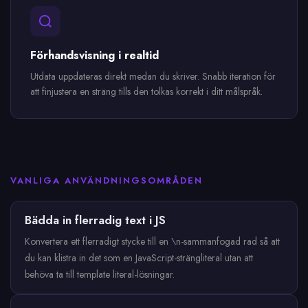
Förhandsvisning i realtid
Utdata uppdateras direkt medan du skriver. Snabb iteration för
att finjustera en sträng tills den tolkas korrekt i ditt målspråk.
VANLIGA ANVÄNDNINGSOMRÅDEN
Bädda in flerradig text i JS
Konvertera ett flerradigt stycke till en \n-sammanfogad rad så att
du kan klistra in det som en JavaScript-strängliteral utan att
behöva ta till template literal-lösningar.