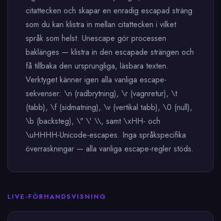
citattecken och skapar en enradig escapad sträng
som du kan klistra in mellan citattecken i vilket
språk som helst. Unescape gör processen
baklänges — klistra in den escapade strängen och
få tillbaka den ursprungliga, läsbara texten.
Verktyget känner igen alla vanliga escape-
sekvenser: \n (radbrytning), \r (vagnretur), \t
(tabb), \f (sidmatning), \v (vertikal tabb), \0 (null),
\b (backsteg), \" \' \\, samt \xHH- och
\uHHHH-Unicode-escapes. Inga språkspecifika
överraskningar — alla vanliga escape-regler stöds.
LIVE-FÖRHANDSVISNING