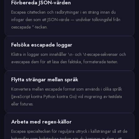
Förbereda JSON-värden
Escapea citattecken och radbrytningar i en sträng innan du
infogar den som ett JSON-värde — undviker tolkningsfel från
oescapade "-tecken.
Felsöka escapade loggar
Klistra in loggar som innehåller \n- och \t-escape-sekvenser och
avescapea dem för att läsa den faktiska, formaterade texten.
Flytta strängar mellan språk
Konvertera mellan escapade format som används i olika språk
(JavaScript kontra Python kontra Go) vid migrering av testdata
eller fixtures.
Arbeta med regex-källor
Escapea specialtecken för reguljära uttryck i källsträngar så att de
behandlas som bokstavliga tecken när du kopierar in dem i ett