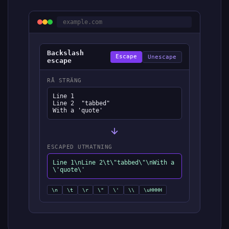
example.com
Backslash
Escape
Unescape
escape
RÅ STRÄNG
Line 1

Line 2	"tabbed"

With a 'quote'
ESCAPED UTMATNING
Line 1\nLine 2\t\"tabbed\"\nWith a
\'quote\'
\n
\t
\r
\"
\'
\\
\uHHHH