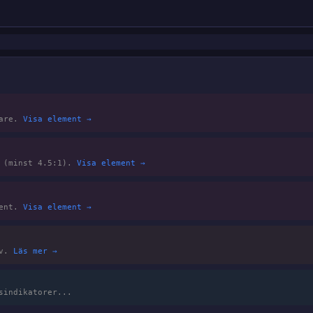
sare.
Visa element →
A (minst 4.5:1).
Visa element →
ment.
Visa element →
av.
Läs mer →
sindikatorer...