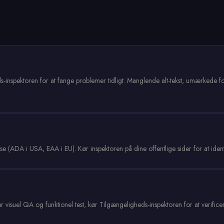
ds-inspektoren for at fange problemer tidligt. Manglende alt-tekst, umærkede 
DA i USA, EAA i EU). Kør inspektoren på dine offentlige sider for at identifi
r visuel QA og funktionel test, kør Tilgængeligheds-inspektoren for at verific