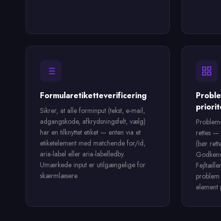
Formularetiketteverificering
Proble
priorit
Sikrer, at alle forminput (tekst, e-mail,
adgangskode, afkrydsningsfelt, vælg)
Probleme
har en tilknyttet etiket — enten via et
rettes —
etiketelement med matchende for/id,
(bør rett
aria-label eller aria-labelledby.
Godkendt
Umærkede input er utilgængelige for
Fejltælle
skærmlæsere.
problem 
element 