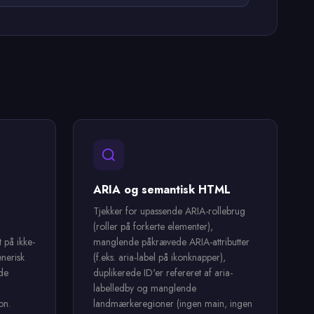
ARIA og semantisk HTML
Tjekker for upassende ARIA-rollebrug
(roller på forkerte elementer),
t på ikke-
manglende påkrævede ARIA-attributter
enerisk
(f.eks. aria-label på ikonknapper),
ede
duplikerede ID'er refereret af aria-
labelledby og manglende
on.
landmærkeregioner (ingen main, ingen