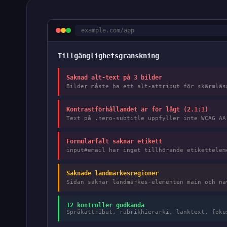
example.com/app
Tillgänglighetsgranskning
Saknad alt-text på 3 bilder
Bilder måste ha ett alt-attribut för skärmlä
Kontrastförhållandet är för lågt (2.1:1)
Text på .hero-subtitle uppfyller inte WCAG A
Formulärfält saknar etikett
input#email har inget tillhörande etikettele
Saknade landmärkesregioner
Sidan saknar landmärkes-elementen main och n
12 kontroller godkända
Språkattribut, rubrikhierarki, länktext, foku