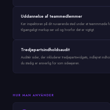
Uddannelse af teammedlemmer
Kør inspektoren på dit nuværende sted under et teammmøde for 
tilgængeligt markup ser ud og hvorfor det er vigtigt.
Tredjepartsindholdsaudit
Auditér sider, der inkluderer tredjepartswidgets, indlejret ind
du stadig er ansvarlig for som sideejeren.
HUR MAN ANVÄNDER