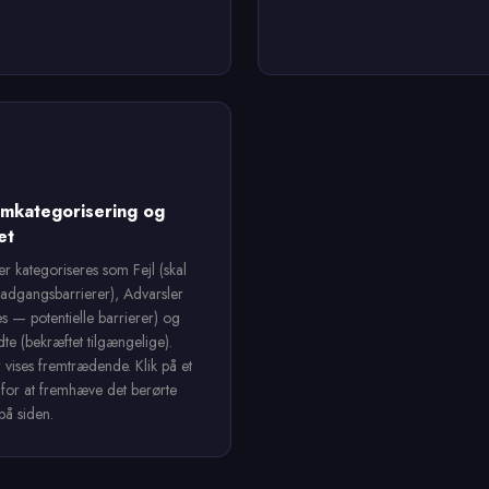
mkategorisering og
et
r kategoriseres som Fejl (skal
 adgangsbarrierer), Advarsler
es — potentielle barrierer) og
e (bekræftet tilgængelige).
r vises fremtrædende. Klik på et
for at fremhæve det berørte
på siden.