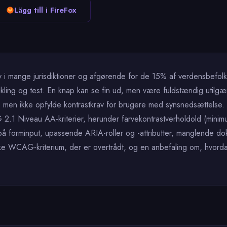
Lägg till i FireFox
v i mange jurisdiktioner og afgørende for de 15% af verdensbefolk
ling og test. En knap kan se fin ud, men være fuldstændig utilgæng
ig, men ikke opfylde kontrastkrav for brugere med synsnedsættelse.
.1 Niveau AA-kriterier, herunder farvekontrastverholdold (minimum 
 på forminput, upassende ARIA-roller og -attributter, manglende d
kke WCAG-kriterium, der er overtrådt, og en anbefaling om, hvorda