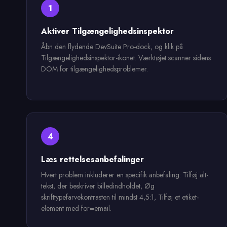
1
Aktiver Tilgængelighedsinspektor
Åbn den flydende DevSuite Pro-dock, og klik på
Tilgængelighedsinspektor-ikonet. Værktøjet scanner sidens
DOM for tilgængelighedsproblemer.
4
Læs rettelsesanbefalinger
Hvert problem inkluderer en specifik anbefaling: Tilføj alt-
tekst, der beskriver billedindholdet, Øg
skrifttypefarvekontrasten til mindst 4,5:1, Tilføj et etiket-
element med for=email.