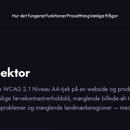
Hur det fungerar
Funktioner
Prissättning
Vanliga frågor
ektor
de WCAG 2.1 Niveau AA-tjek på en webside og produc
lige farvekontrastverholdold, manglende billede-alt-te
onsproblemer og manglende landmærkeregioner — med 