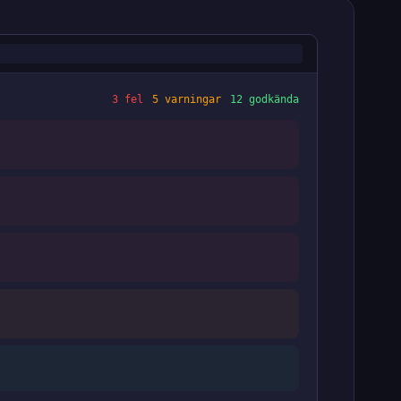
3 fel
5 varningar
12 godkända