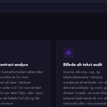
ontrast-analyse
Billede-alt-tekst-audit
 kontrastforholdet mellem tekst
Scanner alle img-, svg- og
undsfarver for hvert
billedrollelementer. Markerer
ment på siden. Markerer
manglende alt-attributter, tom al
r under 4,5:1 for normal tekst
dekorative billeder og overly g
 for stor tekst (18px+ eller 14px+
alt-tekst. Foreslår, om hvert bill
er det faktiske forhold og det
behøver beskrivende alt, tom alt
 minimum.
(dekorativ) eller role=presentati