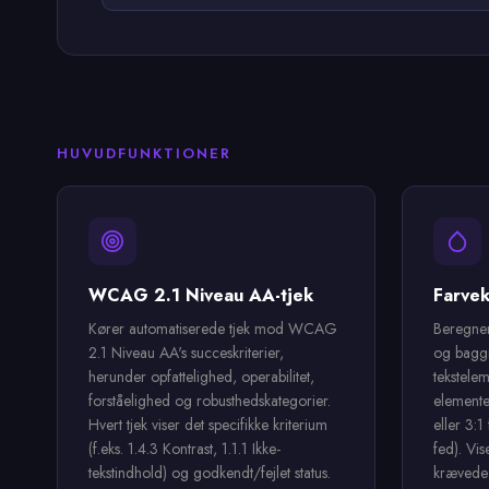
HUVUDFUNKTIONER
WCAG 2.1 Niveau AA-tjek
Farvek
Kører automatiserede tjek mod WCAG
Beregner
2.1 Niveau AA's succeskriterier,
og baggr
herunder opfattelighed, operabilitet,
tekstele
forståelighed og robusthedskategorier.
elemente
Hvert tjek viser det specifikke kriterium
eller 3:1
(f.eks. 1.4.3 Kontrast, 1.1.1 Ikke-
fed). Vis
tekstindhold) og godkendt/fejlet status.
krævede