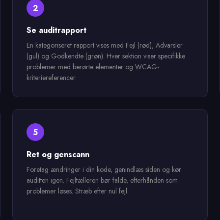
2
Se auditrapport
En kategoriseret rapport vises med Fejl (rød), Advarsler
(gul) og Godkendte (grøn). Hver sektion viser specifikke
problemer med berørte elementer og WCAG-
kriteriereferencer.
5
Ret og genscann
Foretag ændringer i din kode, genindlæs siden og kør
auditten igen. Fejltælleren bør falde, efterhånden som
problemer løses. Stræb efter nul fejl.