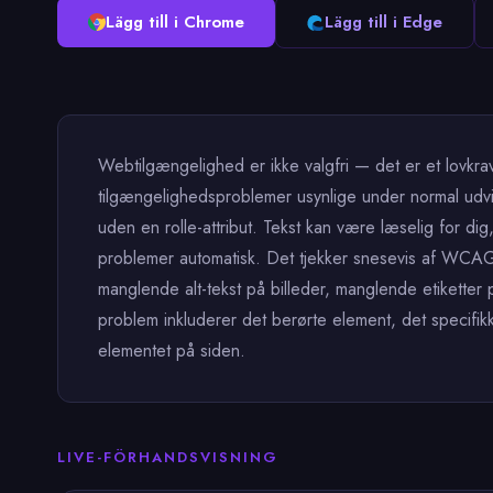
Lägg till i Chrome
Lägg till i Edge
Webtilgængelighed er ikke valgfri — det er et lovkra
tilgængelighedsproblemer usynlige under normal udvik
uden en rolle-attribut. Tekst kan være læselig for d
problemer automatisk. Det tjekker snesevis af WCAG 2
manglende alt-tekst på billeder, manglende etiketter
problem inkluderer det berørte element, det specifi
elementet på siden.
LIVE-FÖRHANDSVISNING