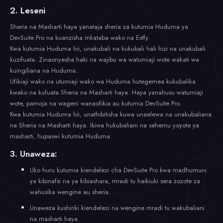
2. Leseni
Sheria na Masharti haya yanataja sheria za kutumia Huduma ya
DevSuite Pro na kuanzisha mkataba wako na Extfy.
Kwa kutumia Huduma hii, unakubali na kukubali hali hizi na unakubali
kuzifuata. Zinaonyesha haki na wajibu wa watumiaji wote wakati wa
kuingiliana na Huduma.
Ufikiaji wako na utumiaji wako wa Huduma hutegemea kukubalika
kwako na kufuata Sheria na Masharti haya. Haya yanahusu watumiaji
wote, pamoja na wageni wanaofikia au kutumia DevSuite Pro.
Kwa kutumia Huduma hii, unathibitisha kuwa unaelewa na unakubaliana
na Sheria na Masharti haya. Ikiwa hukubaliani na sehemu yoyote ya
masharti, hupaswi kutumia Huduma.
3. Unaweza:
Uko huru kutumia kiendelezi cha DevSuite Pro kwa madhumuni
ya kibinafsi na ya kibiashara, mradi tu haikiuki sera zozote za
wahusika wengine au sheria.
Unaweza kushiriki kiendelezi na wengine mradi tu wakubaliani
na masharti haya.