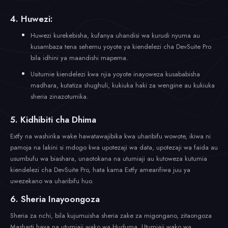
4. Huwezi:
Huwezi kurekebisha, kufanya uhandisi wa kurudi nyuma au
kusambaza tena sehemu yoyote ya kiendelezi cha DevSuite Pro
bila idhini ya maandishi mapema.
Usitumie kiendelezi kwa njia yoyote inayoweza kusababisha
madhara, kutatiza shughuli, kukiuka haki za wengine au kukiuka
sheria zinazotumika.
5. Kidhibiti cha Dhima
Extfy na washirika wake hawatawajibika kwa uharibifu wowote, ikiwa ni
pamoja na lakini si mdogo kwa upotezaji wa data, upotezaji wa faida au
usumbufu wa biashara, unaotokana na utumiaji au kutoweza kutumia
kiendelezi cha DevSuite Pro, hata kama Extfy amearifiwa juu ya
uwezekano wa uharibifu huo.
6. Sheria Inayoongoza
Sheria za nchi, bila kujumuisha sheria zake za migongano, zitaongoza
Masharti haya na utumiaji wako wa Huduma. Utumiaji wako wa