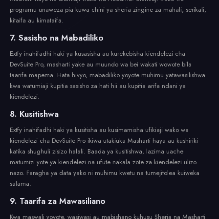
programu unaweza pia kuwa chini ya sheria zingine za mahali, serikali,
kitaifa au kimataifa.
7. Sasisho na Mabadiliko
Extfy inahifadhi haki ya kusasisha au kurekebisha kiendelezi cha
DevSuite Pro, masharti yake au muundo wa bei wakati wowote bila
taarifa mapema. Hata hivyo, mabadiliko yoyote muhimu yatawasilishwa
kwa watumiaji kupitia sasisho za hati hii au kupitia arifa ndani ya
kiendelezi.
8. Kusitishwa
Extfy inahifadhi haki ya kusitisha au kusimamisha ufikiaji wako wa
kiendelezi cha DevSuite Pro ikiwa utakiuka Masharti haya au kushiriki
katika shughuli zisizo halali. Baada ya kusitishwa, lazima uache
matumizi yote ya kiendelezi na ufute nakala zote za kiendelezi ulizo
nazo. Faragha ya data yako ni muhimu kwetu na tumejitolea kuiweka
salama.
9. Taarifa za Mawasiliano
Kwa maswali yoyote, wasiwasi au mabishano kuhusu Sheria na Masharti