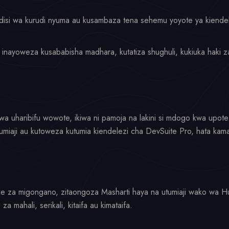
isi wa kurudi nyuma au kusambaza tena sehemu yoyote ya kiendele
e inayoweza kusababisha madhara, kutatiza shughuli, kukiuka haki 
wa uharibifu wowote, ikiwa ni pamoja na lakini si mdogo kwa upote
miaji au kutoweza kutumia kiendelezi cha DevSuite Pro, hata kam
zake za migongano, zitaongoza Masharti haya na utumiaji wako wa
a mahali, serikali, kitaifa au kimataifa.