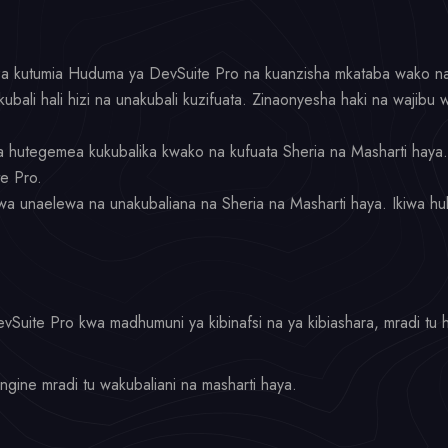
 za kutumia Huduma ya DevSuite Pro na kuanzisha mkataba wako na
bali hali hizi na unakubali kuzifuata. Zinaonyesha haki na wajibu 
a hutegemea kukubalika kwako na kufuata Sheria na Masharti haya
e Pro.
uwa unaelewa na unakubaliana na Sheria na Masharti haya. Ikiwa hu
vSuite Pro kwa madhumuni ya kibinafsi na ya kibiashara, mradi tu 
ngine mradi tu wakubaliani na masharti haya.