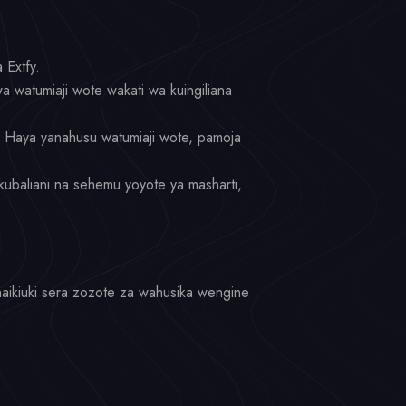
 Extfy.
wa watumiaji wote wakati wa kuingiliana
. Haya yanahusu watumiaji wote, pamoja
kubaliani na sehemu yoyote ya masharti,
haikiuki sera zozote za wahusika wengine