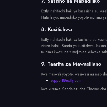
7. Sasisho na Mabadiliko
Extfy inahifadhi haki ya kusasisha au k
Hata hivyo, mabadiliko yoyote muhimu yataw
8. Kusitishwa
Extfy inahifadhi haki ya kusitisha au kusi
zisizo halali. Baada ya kusitishwa, lazim
muhimu kwetu na tumejitolea kuiweka sal
9. Taarifa za Mawasiliano
Kwa maswali yoyote, wasiwasi au mabisha
support@extfy.com
Kwa kutumia Kiendelezi cha Chrome cha 