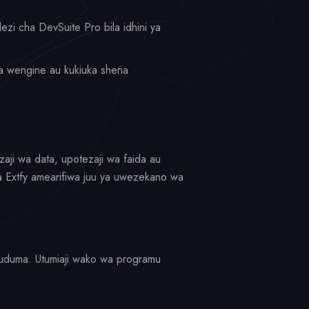
zi cha DevSuite Pro bila idhini ya
za wengine au kukiuka sheria
zaji wa data, upotezaji wa faida au
a Extfy amearifiwa juu ya uwezekano wa
 Huduma. Utumiaji wako wa programu