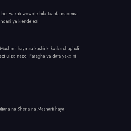
a bei wakati wowote bila taarifa mapema.
 ndani ya kiendelezi.
Masharti haya au kushiriki katika shughuli
ezi ulizo nazo. Faragha ya data yako ni
iana na Sheria na Masharti haya.