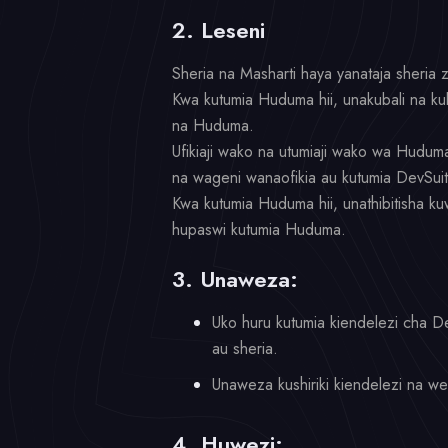
2. Leseni
Sheria na Masharti haya yanataja sheria
Kwa kutumia Huduma hii, unakubali na kuku
na Huduma.
Ufikiaji wako na utumiaji wako wa Hudum
na wageni wanaofikia au kutumia DevSuit
Kwa kutumia Huduma hii, unathibitisha k
hupaswi kutumia Huduma.
3. Unaweza:
Uko huru kutumia kiendelezi cha De
au sheria.
Unaweza kushiriki kiendelezi na we
4. Huwezi: