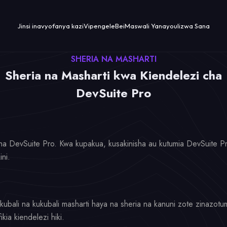
Jinsi inavyofanya kazi
Vipengele
Bei
Maswali Yanayoulizwa Sana
SHERIA NA MASHARTI
Sheria na Masharti kwa Kiendelezi cha
DevSuite Pro
a DevSuite Pro. Kwa kupakua, kusakinisha au kutumia DevSuite Pr
ni.
kubali na kukubali masharti haya na sheria na kanuni zote zinazotum
kia kiendelezi hiki.