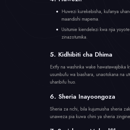
Huwezi kurekebisha, kufanya uhand
maandishi mapema.
Usitumie kiendelezi kwa njia yoyot
zinazotumika.
5. Kidhibiti cha Dhima
Extfy na washirika wake hawatawajibika k
usumbufu wa biashara, unaotokana na utu
uharibifu huo.
6. Sheria Inayoongoza
Sheria za nchi, bila kujumuisha sheria 
unaweza pia kuwa chini ya sheria zingine z