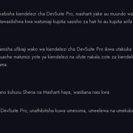
urekebisha kiendelezi cha DevSuite Pro, masharti yake au muundo w
asilishwa kwa watumiaji kupitia sasisho za hati hii au kupitia arifa
mamisha ufikiaji wako wa kiendelezi cha DevSuite Pro ikiwa utakiuka 
a uache matumizi yote ya kiendelezi na ufute nakala zote za kiendel
ama.
no kuhusu Sheria na Masharti haya, wasiliana nasi kwa:
DevSuite Pro, unathibitisha kuwa umesoma, umeelewa na umekubal