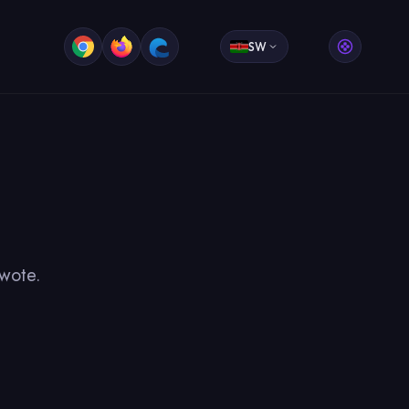
SW
wote.