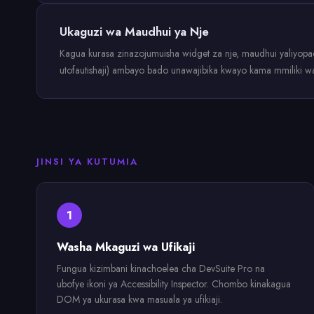
Ukaguzi wa Maudhui ya Nje
Kagua kurasa zinazojumuisha widget za nje, maudhui yaliyopachi
utofautishaji) ambayo bado unawajibika kwayo kama mmiliki w
JINSI YA KUTUMIA
1
Washa Mkaguzi wa Ufikaji
Fungua kizimbani kinachoelea cha DevSuite Pro na
ubofye ikoni ya Accessibility Inspector. Chombo kinakagua
DOM ya ukurasa kwa masuala ya ufikiaji.