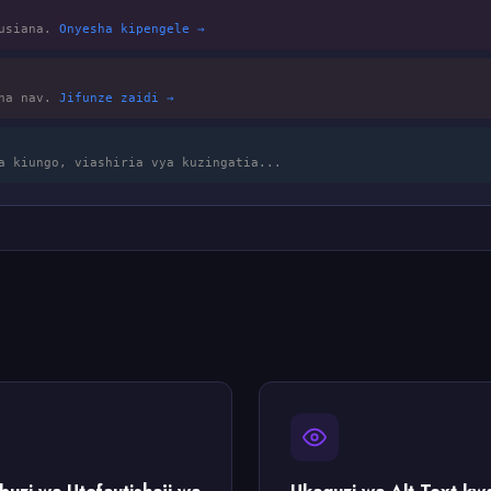
husiana.
Onyesha kipengele →
 na nav.
Jifunze zaidi →
a kiungo, viashiria vya kuzingatia...