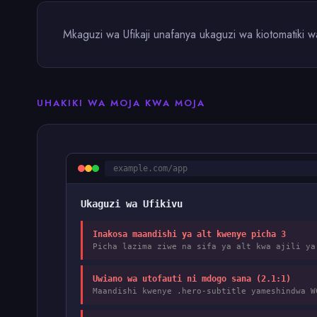
Mkaguzi wa Ufikaji unafanya ukaguzi wa kiotomati
UHAKIKI WA MOJA KWA MOJA
example.com/app
Ukaguzi wa Ufikivu
Inakosa maandishi ya alt kwenye picha 3
Picha lazima ziwe na sifa ya alt kwa ajili y
Uwiano wa utofauti ni mdogo sana (2.1:1)
Maandishi kwenye .hero-subtitle yameshindwa 