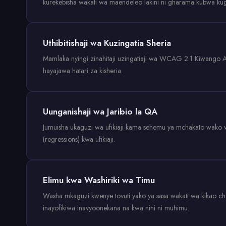
kurekebisha wakati wa maendeleo lakini ni gharama kubwa kug
Uthibitishaji wa Kuzingatia Sheria
Mamlaka nyingi zinahitaji uzingatiaji wa WCAG 2.1 Kiwango 
hayajawa hatari za kisheria.
Uunganishaji wa Jaribio la QA
Jumuisha ukaguzi wa ufikiaji kama sehemu ya mchakato wako wa Q
(regressions) kwa ufikiaji.
Elimu kwa Washiriki wa Timu
Washa mkaguzi kwenye tovuti yako ya sasa wakati wa kikao cha 
inayofikiwa inavyoonekana na kwa nini ni muhimu.