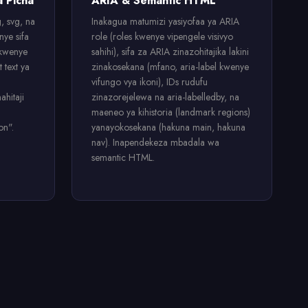
a Picha
ARIA & Semantic HTML
, svg, na
Inakagua matumizi yasiyofaa ya ARIA
ye sifa
role (roles kwenye vipengele visivyo
 kwenye
sahihi), sifa za ARIA zinazohitajika lakini
 text ya
zinakosekana (mfano, aria-label kwenye
vifungo vya ikoni), IDs rudufu
ahitaji
zinazorejelewa na aria-labelledby, na
maeneo ya kihistoria (landmark regions)
on".
yanayokosekana (hakuna main, hakuna
nav). Inapendekeza mbadala wa
semantic HTML.