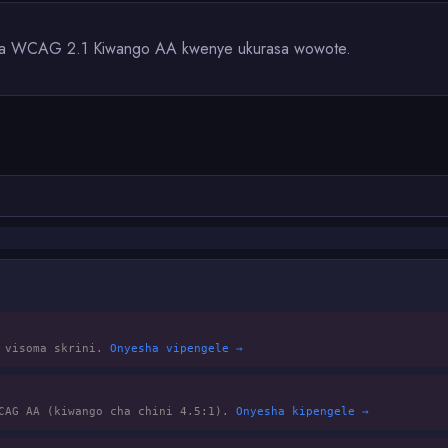
ki wa WCAG 2.1 Kiwango AA kwenye ukurasa wowote.
a visoma skrini.
Onyesha vipengele →
WCAG AA (kiwango cha chini 4.5:1).
Onyesha kipengele →