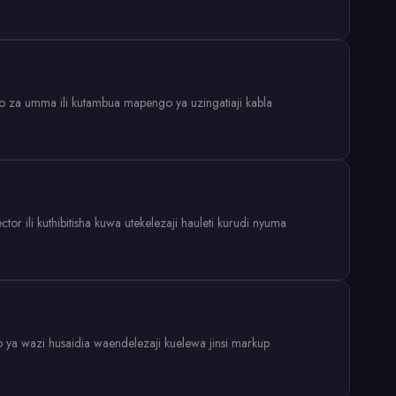
 za umma ili kutambua mapengo ya uzingatiaji kabla
r ili kuthibitisha kuwa utekelezaji hauleti kurudi nyuma
o ya wazi husaidia waendelezaji kuelewa jinsi markup