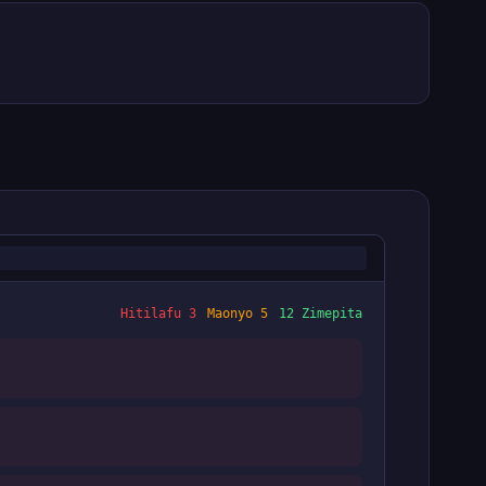
Hitilafu 3
Maonyo 5
12 Zimepita