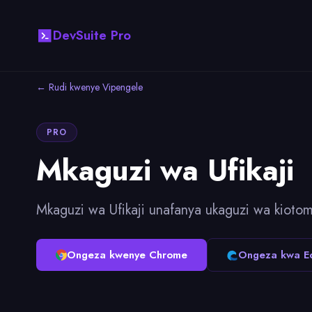
DevSuite Pro
← Rudi kwenye Vipengele
PRO
Mkaguzi wa Ufikaji
Mkaguzi wa Ufikaji unafanya ukaguzi wa kio
Ongeza kwenye Chrome
Ongeza kwa E