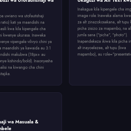
uzi wa Utofautishaji wa
Ukaguzi wa Alt Text kw
Inakagua kila kipengele cha img
image role. Inaweka alama kwen
oa uwiano wa utofautishaji
za alt zinazokosekana, alt tupu
 ratio) kati ya maandishi na
picha zisizo za mapambo, na alt
asili kwa kila kipengele cha
jumla sana ("picha", "photo").
i kwenye ukurasa. Inaweka
Inapendekeza ikiwa kila picha in
enye vipengele vilivyo chini ya
alt inayoelezea, alt tupu (kwa
a maandishi ya kawaida au 3:1
mapambo), au role="presentati
ndishi makubwa (18px+ au
nye kishindo/bold). Inaonyesha
alisi na kiwango cha chini
tajika.
haji wa Masuala &
mbele