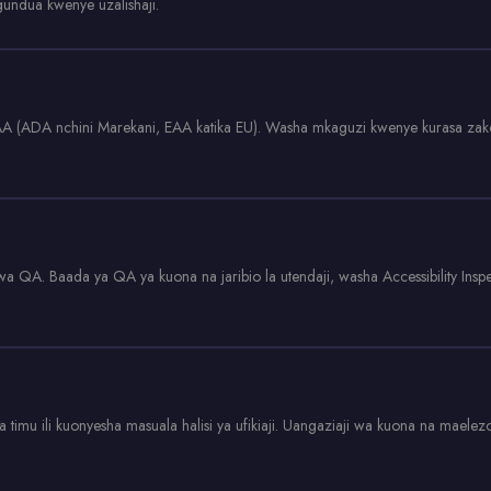
undua kwenye uzalishaji.
AA (ADA nchini Marekani, EAA katika EU). Washa mkaguzi kwenye kurasa zako
A. Baada ya QA ya kuona na jaribio la utendaji, washa Accessibility Inspecto
timu ili kuonyesha masuala halisi ya ufikiaji. Uangaziaji wa kuona na maelez