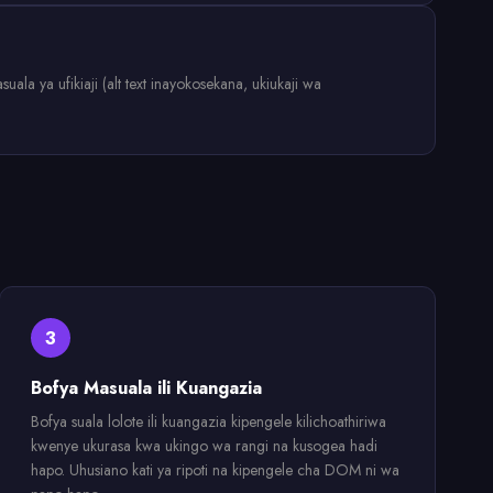
la ya ufikiaji (alt text inayokosekana, ukiukaji wa
3
Bofya Masuala ili Kuangazia
Bofya suala lolote ili kuangazia kipengele kilichoathiriwa
kwenye ukurasa kwa ukingo wa rangi na kusogea hadi
hapo. Uhusiano kati ya ripoti na kipengele cha DOM ni wa