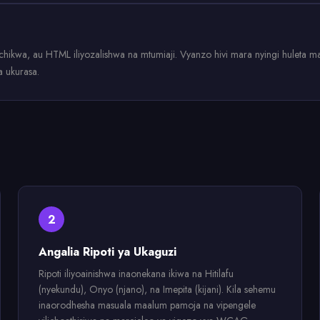
kwa, au HTML iliyozalishwa na mtumiaji. Vyanzo hivi mara nyingi huleta masua
a ukurasa.
2
Angalia Ripoti ya Ukaguzi
Ripoti iliyoainishwa inaonekana ikiwa na Hitilafu
(nyekundu), Onyo (njano), na Imepita (kijani). Kila sehemu
inaorodhesha masuala maalum pamoja na vipengele