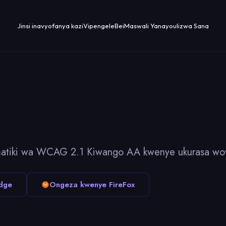
Jinsi inavyofanya kazi
Vipengele
Bei
Maswali Yanayoulizwa Sana
tomatiki wa WCAG 2.1 Kiwango AA kwenye ukurasa wo
dge
Ongeza kwenye FireFox