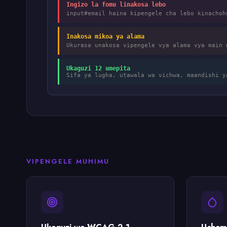
Ingizo la fomu linakosa lebo
input#email haina kipengele cha lebo kinacho
Inakosa mikoa ya alama
Ukurasa unakosa vipengele vya alama vya main
Ukaguzi 12 umepita
Sifa ya lugha, utawala wa vichwa, maandishi y
VIPENGELE MUHIMU