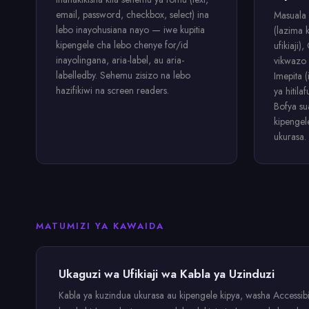
email, password, checkbox, select) ina
Masuala 
lebo inayohusiana nayo — iwe kupitia
(lazima 
kipengele cha lebo chenye for/id
ufikiaji
inayolingana, aria-label, au aria-
vikwazo 
labelledby. Sehemu zisizo na lebo
Imepita (
hazifikiwi na screen readers.
ya hitil
Bofya sua
kipengel
ukurasa.
MATUMIZI YA KAWAIDA
Ukaguzi wa Ufikiaji wa Kabla ya Uzinduzi
Kabla ya kuzindua ukurasa au kipengele kipya, washa Accessibili