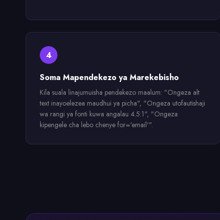
4
Soma Mapendekezo ya Marekebisho
Kila suala linajumuisha pendekezo maalum: "Ongeza alt
text inayoelezea maudhui ya picha", "Ongeza utofautishaji
wa rangi ya fonti kuwa angalau 4.5:1", "Ongeza
kipengele cha lebo chenye for='email'".