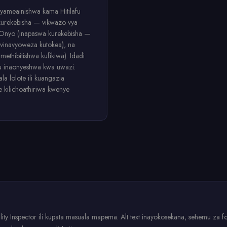
yameainishwa kama Hitilafu
kurekebisha — vikwazo vya
), Onyo (inapaswa kurekebisha —
vinavyoweza kutokea), na
imethibitishwa kufikiwa). Idadi
afu inaonyeshwa kwa uwazi.
la lolote ili kuangazia
e kilichoathiriwa kwenye
ty Inspector ili kupata masuala mapema. Alt text inayokosekana, sehemu za fomu