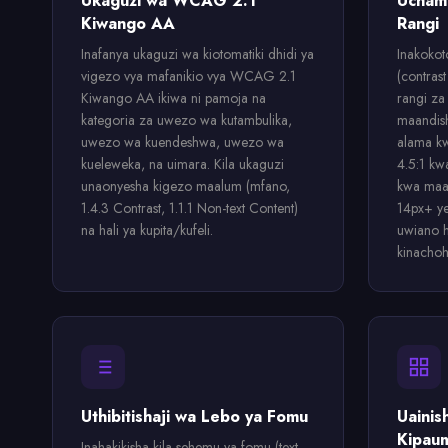
Ukaguzi wa WCAG 2.1
Uchamb
Kiwango AA
Rangi
Inafanya ukaguzi wa kiotomatiki dhidi ya
Inakokot
vigezo vya mafanikio vya WCAG 2.1
(contrast
Kiwango AA ikiwa ni pamoja na
rangi za 
kategoria za uwezo wa kutambulika,
maandish
uwezo wa kuendeshwa, uwezo wa
alama kw
kueleweka, na uimara. Kila ukaguzi
4.5:1 kw
unaonyesha kigezo maalum (mfano,
kwa maa
1.4.3 Contrast, 1.1.1 Non-text Content)
14px+ ye
na hali ya kupita/kufeli.
uwiano h
kinachohi
Uthibitishaji wa Lebo ya Fomu
Uainis
Kipau
Inahakikisha kila sehemu ya fomu (text,