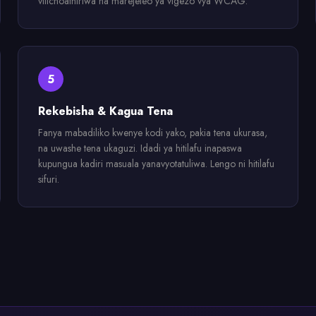
vilichoathiriwa na marejeleo ya vigezo vya WCAG.
5
Rekebisha & Kagua Tena
Fanya mabadiliko kwenye kodi yako, pakia tena ukurasa,
na uwashe tena ukaguzi. Idadi ya hitilafu inapaswa
kupungua kadiri masuala yanavyotatuliwa. Lengo ni hitilafu
sifuri.