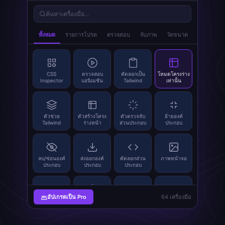
ค้นหาเครื่องมือ...
index.pop
ทั้งหมด
รายการโปรด
ตรวจสอบ
จับภาพ
วัดขนาด
CSS
ตรวจสอบ
คัดลอกเป็น
โหมดโครงร่าง
Inspector
แอนิเมชัน
Tailwind
เท่านั้น
ตัวช่วย
ตัวสร้างโครง
ตัวตรวจจับ
ย้ายองค์
Tailwind
ร่างหน้า
ส่วนประกอบ
ประกอบ
ลบ/ซ่อนองค์
ส่งออกองค์
คัดลอกส่วน
ภาพหน้าจอ
ประกอบ
ประกอบ
ประกอบ
อัปเกรดเป็น Pro
64 เครื่องมือ
แยกรูปภาพ
SVG Grabber
แทนที่รูปภาพ
เครื่องสร้าง
รหัส QR