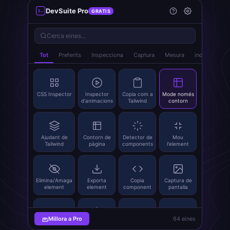
DevSuite Pro
GRATIS
Cerca eines...
Tot
Preferits
Inspecciona
Captura
Mesura
index.popup_
CSS Inspector
Inspector
Copia com a
Mode només
d'animacions
Tailwind
contorn
Ajudant de
Contorn de
Detector de
Mou
Tailwind
pàgina
components
l'element
Elimina/Amaga
Exporta
Copia
Captura de
element
element
component
pantalla
Millora a Pro
64 eines
Extreu
SVG Grabber
Substitueix
Generador