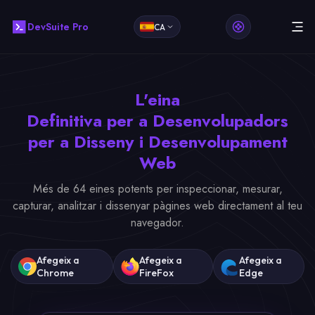
DevSuite Pro
CA
L'eina
Definitiva per a Desenvolupadors
per a Disseny i Desenvolupament
Web
Més de 64 eines potents per inspeccionar, mesurar,
capturar, analitzar i dissenyar pàgines web directament al teu
navegador.
Afegeix a
Afegeix a
Afegeix a
Chrome
FireFox
Edge