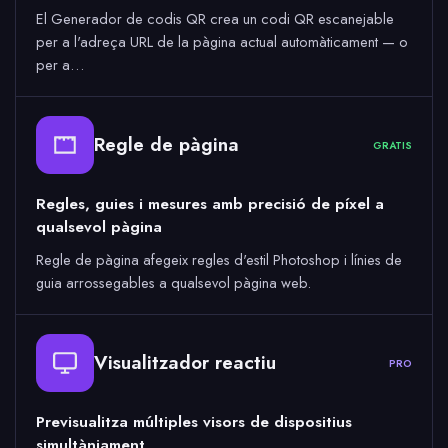
El Generador de codis QR crea un codi QR escanejable
per a l'adreça URL de la pàgina actual automàticament — o
per a…
Regle de pàgina
GRATIS
Regles, guies i mesures amb precisió de píxel a
qualsevol pàgina
Regle de pàgina afegeix regles d'estil Photoshop i línies de
guia arrossegables a qualsevol pàgina web.
Visualitzador reactiu
PRO
Previsualitza múltiples visors de dispositius
simultàniament