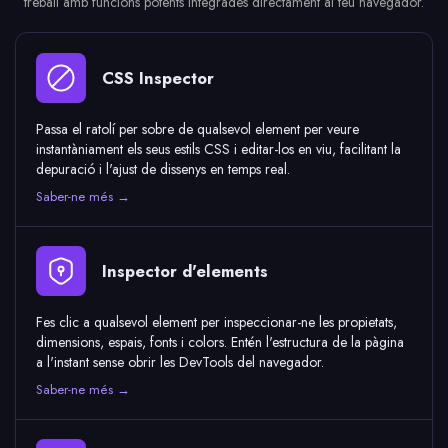
treball amb funcions potents integrades directament al teu navegador.
CSS Inspector
Passa el ratolí per sobre de qualsevol element per veure
instantàniament els seus estils CSS i editar-los en viu, facilitant la
depuració i l'ajust de dissenys en temps real.
Saber-ne més →
Inspector d'elements
Fes clic a qualsevol element per inspeccionar-ne les propietats,
dimensions, espais, fonts i colors. Entén l'estructura de la pàgina
a l'instant sense obrir les DevTools del navegador.
Saber-ne més →