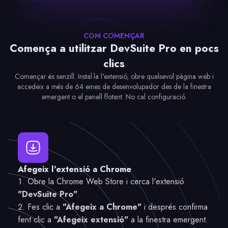
imatges
imatge
de codis QR
COM COMENÇAR
Comença a utilitzar DevSuite Pro en pocs
clics
Començar és senzill. Instal·la l'extensió, obre qualsevol pàgina web i
accedeix a més de 64 eines de desenvolupador des de la finestra
emergent o el panell flotant. No cal configuració.
Afegeix l'extensió a Chrome
Obre la Chrome Web Store i cerca l'extensió
"DevSuite Pro"
.
Fes clic a
"Afegeix a Chrome"
i després confirma
fent clic a
"Afegeix extensió"
a la finestra emergent.