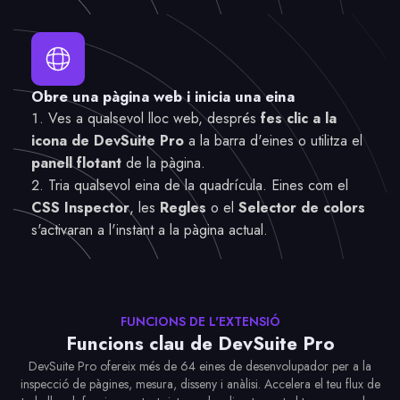
Obre una pàgina web i inicia una eina
Ves a qualsevol lloc web, després
fes clic a la
icona de DevSuite Pro
a la barra d'eines o utilitza el
panell flotant
de la pàgina.
Tria qualsevol eina de la quadrícula. Eines com el
CSS Inspector
, les
Regles
o el
Selector de colors
s'activaran a l'instant a la pàgina actual.
FUNCIONS DE L'EXTENSIÓ
Funcions clau de DevSuite Pro
DevSuite Pro ofereix més de 64 eines de desenvolupador per a la
inspecció de pàgines, mesura, disseny i anàlisi. Accelera el teu flux de