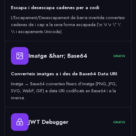
Escapa i desescapa cadenes per a codi
L'Escapament/Desescapament de barra invertida converteix
cadenes de i cap a la seva forma escapada (\n \t \r \" \'
\\ i escapaments Unicode).
Imatge &harr; Base64
64
GRATIS
Converteix imatges a i des de Base64 Data URI
Imatge ↔ Base64 converteix fitxers d'imatge (PNG, JPG,
SVG, WebP, GIF) a data URI codificats en Base64 i a la
inversa.
JWT Debugger
GRATIS