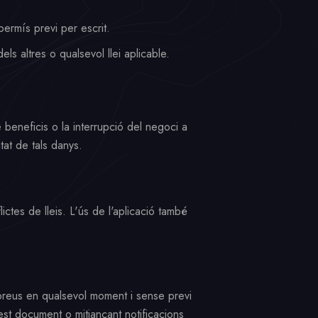
permís previ per escrit.
els altres o qualsevol llei aplicable.
 beneficis o la interrupció del negoci a
itat de tals danys.
ictes de lleis. L'ús de l'aplicació també
e preus en qualsevol moment i sense previ
uest document o mitjançant notificacions