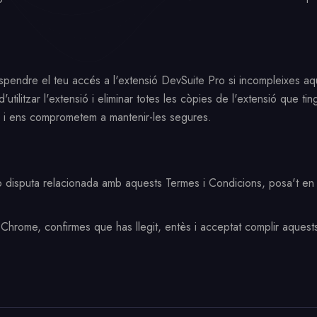
suspendre el teu accés a l'extensió DevSuite Pro si incompleixes aq
 d'utilitzar l'extensió i eliminar totes les còpies de l'extensió que t
s i ens comprometem a mantenir-les segures.
 disputa relacionada amb aquests Termes i Condicions, posa't en 
a Chrome, confirmes que has llegit, entès i acceptat complir aques