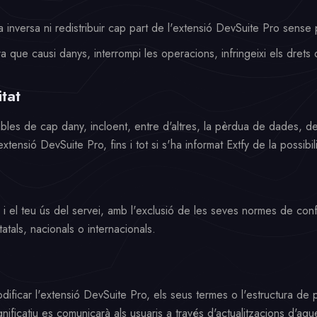
 inversa ni redistribuir cap part de l'extensió DevSuite Pro sense 
a que causi danys, interrompi les operacions, infringeixi els drets d
tat
sables de cap dany, incloent, entre d'altres, la pèrdua de dades, de
'extensió DevSuite Pro, fins i tot si s'ha informat Extfy de la possibil
 i el teu ús del servei, amb l'exclusió de les seves normes de confl
statals, nacionals o internacionals.
modificar l'extensió DevSuite Pro, els seus termes o l'estructura d
gnificatiu es comunicarà als usuaris a través d'actualitzacions d'aq