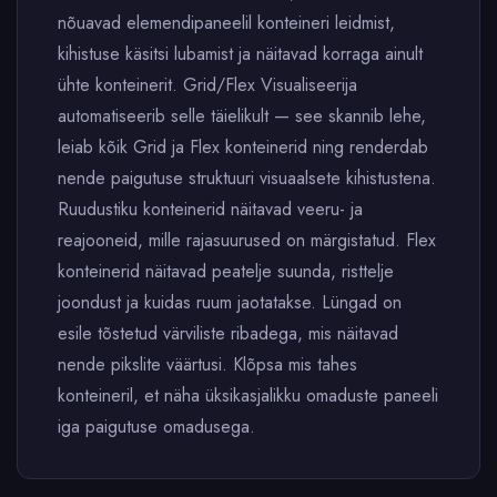
nõuavad elemendipaneelil konteineri leidmist,
kihistuse käsitsi lubamist ja näitavad korraga ainult
ühte konteinerit. Grid/Flex Visualiseerija
automatiseerib selle täielikult — see skannib lehe,
leiab kõik Grid ja Flex konteinerid ning renderdab
nende paigutuse struktuuri visuaalsete kihistustena.
Ruudustiku konteinerid näitavad veeru- ja
reajooneid, mille rajasuurused on märgistatud. Flex
konteinerid näitavad peatelje suunda, risttelje
joondust ja kuidas ruum jaotatakse. Lüngad on
esile tõstetud värviliste ribadega, mis näitavad
nende pikslite väärtusi. Klõpsa mis tahes
konteineril, et näha üksikasjalikku omaduste paneeli
iga paigutuse omadusega.