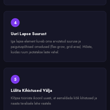
4
Uuri Lapse Suurust
Iga lapse element kuvab oma arvutatud suuruse ja
paigutuspõhised omadused (flex-grow, grid-area). Mõista,
kuidas ruum jaotatakse laste vahel.
5
Lülita Kihistused Välja
Klõpsa tööriista ikoonil uuesti, et eemaldada kõik kihistused ja
naasta tavalisele lehe vaatele.