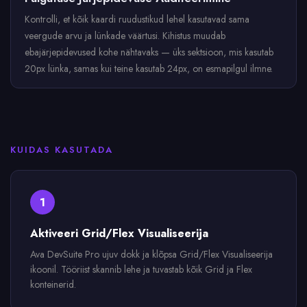
Kontrolli, et kõik kaardi ruudustikud lehel kasutavad sama
veergude arvu ja lünkade väärtusi. Kihistus muudab
ebajärjepidevused kohe nähtavaks — üks sektsioon, mis kasutab
20px lünka, samas kui teine kasutab 24px, on esmapilgul ilmne.
KUIDAS KASUTADA
1
Aktiveeri Grid/Flex Visualiseerija
Ava DevSuite Pro ujuv dokk ja klõpsa Grid/Flex Visualiseerija
ikoonil. Tööriist skannib lehe ja tuvastab kõik Grid ja Flex
konteinerid.