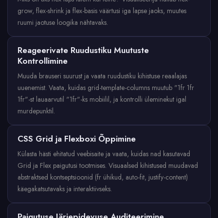
grow, flex-shrink ja flex-basis väärtusi iga lapse jaoks, muutes
ruumi jaotuse loogika nähtavaks.
Reageerivate Ruudustiku Muutuste
Kontrollimine
Muuda brauseri suurust ja vaata ruudustiku kihistuse reaalajas
uuenemist. Vaata, kuidas grid-template-columns muutub "1fr 1fr
1fr"-st lauaarvutil "1fr"-ks mobiilil, ja kontrolli üleminekut igal
murdepunktil.
CSS Grid ja Flexboxi Õppimine
Külasta hästi ehitatud veebisaite ja vaata, kuidas nad kasutavad
Grid ja Flex paigutusi tootmises. Visuaalsed kihistused muudavad
abstraktsed kontseptsioonid (fr ühikud, auto-fit, justify-content)
käegakatsutavaks ja interaktiivseks.
Paigutuse Järjepidevuse Auditeerimine