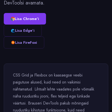
DevToolsi avamata.
Lisa Chrome'i
Lisa Edge'i
Lisa FireFoxi
CSS Grid ja Flexbox on kaasaegse veebi
paigutuse alused, kuid need on vaikimisi
nähtamatud. Lihtsalt lehte vaadates pole võimalik
näha ruudustiku jooni, flex teljeid ega lünkade
väärtusi. Brauseri DevTools pakub mõningaid
ruudustiku kihistuse funktsioone, kuid need