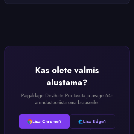
Kas olete valmis
alustama?
Paigaldage DevSuite Pro tasuta ja avage 64+
arendustööriista oma brauserile.
Lisa Chrome'i
Lisa Edge'i