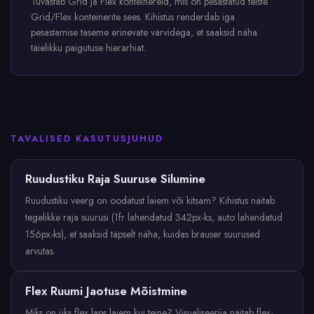
Tuvastab Grid ja Flex konteinereid, mis on pesastatud teiste
Grid/Flex konteinerite sees. Kihistus renderdab iga
pesastamise taseme erinevate värvidega, et saaksid näha
täielikku paigutuse hierarhiat.
TAVALISED KASUTUSJUHUD
Ruudustiku Raja Suuruse Silumine
Ruudustiku veerg on oodatust laiem või kitsam? Kihistus näitab
tegelikke raja suurusi (1fr lahendatud 342px-ks, auto lahendatud
156px-ks), et saaksid täpselt näha, kuidas brauser suurused
arvutas.
Flex Ruumi Jaotuse Mõistmine
Miks on üks flex laps laiem kui teine? Visualiseerija näitab flex-