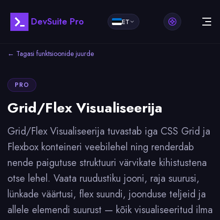
DevSuite Pro
ET
← Tagasi funktsioonide juurde
PRO
Grid/Flex Visualiseerija
Grid/Flex Visualiseerija tuvastab iga CSS Grid ja
Flexbox konteineri veebilehel ning renderdab
nende paigutuse struktuuri värvikate kihistustena
otse lehel. Vaata ruudustiku jooni, raja suurusi,
lünkade väärtusi, flex suundi, joonduse teljeid ja
allele elemendi suurust — kõik visualiseeritud ilma