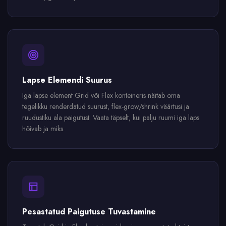
Lapse Elemendi Suurus
Iga lapse element Grid või Flex konteineris näitab oma
tegelikku renderdatud suurust, flex-grow/shrink väärtusi ja
ruudustiku ala paigutust. Vaata täpselt, kui palju ruumi iga laps
hõivab ja miks.
Pesastatud Paigutuse Tuvastamine