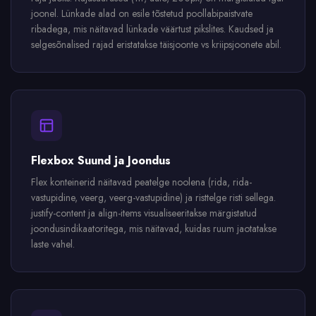
joonel. Lünkade alad on esile tõstetud poollabipaistvate
ribadega, mis näitavad lünkade väärtust pikslites. Kaudsed ja
selgesõnalised rajad eristatakse täisjoonte vs kriipsjoonete abil.
Flexbox Suund ja Joondus
Flex konteinerid näitavad peatelge noolena (rida, rida-
vastupidine, veerg, veerg-vastupidine) ja risttelge risti sellega.
justify-content ja align-items visualiseeritakse märgistatud
joondusindikaatoritega, mis näitavad, kuidas ruum jaotatakse
laste vahel.