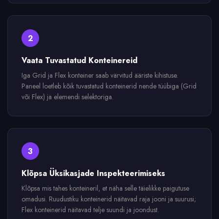
2
Vaata Tuvastatud Konteinereid
Iga Grid ja Flex konteiner saab värvitud ääriste kihistuse.
Paneel loetleb kõik tuvastatud konteinerid nende tüübiga (Grid
või Flex) ja elemendi selektoriga.
3
Klõpsa Üksikasjade Inspekteerimiseks
Klõpsa mis tahes konteineril, et näha selle täielikke paigutuse
omadusi. Ruudustiku konteinerid näitavad raja jooni ja suurusi;
Flex konteinerid näitavad telje suundi ja joondust.