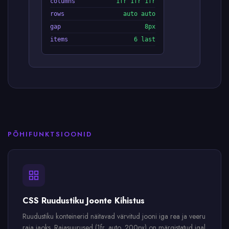
columns
1fr 1fr 1fr
rows
auto auto
gap
8px
items
6 last
PÕHIFUNKTSIOONID
CSS Ruudustiku Joonte Kihistus
Ruudustiku konteinerid näitavad värvitud jooni iga rea ja veeru
raja jaoks. Rajasuurused (1fr, auto, 200px) on märgistatud igal