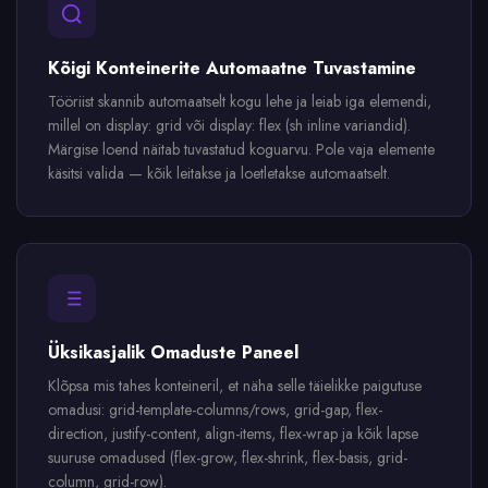
Kõigi Konteinerite Automaatne Tuvastamine
Tööriist skannib automaatselt kogu lehe ja leiab iga elemendi,
millel on display: grid või display: flex (sh inline variandid).
Märgise loend näitab tuvastatud koguarvu. Pole vaja elemente
käsitsi valida — kõik leitakse ja loetletakse automaatselt.
Üksikasjalik Omaduste Paneel
Klõpsa mis tahes konteineril, et näha selle täielikke paigutuse
omadusi: grid-template-columns/rows, grid-gap, flex-
direction, justify-content, align-items, flex-wrap ja kõik lapse
suuruse omadused (flex-grow, flex-shrink, flex-basis, grid-
column, grid-row).