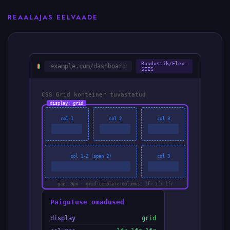
REAALAJAS EELVAADE
Ruudustik/Flex:
example.com/dashboard
SEES
CSS Grid konteiner tuvastatud
display: grid
col 1
col 2
col 3
col 1-2 (span 2)
col 3
gap: 8px · grid-template-columns: 1fr 1fr 1fr
Paigutuse omadused
display
grid