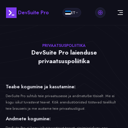
DevSuite Pro
ET
PRIVAATSUSPOLIITIKA
DevSuite Pro laienduse
privaatsuspoliitika
Teabe kogumine ja kasutamine:
DevSuite Pro suhtub teie privaatsusesse ja andmeturbe tõsiselt. Me ei
kogu isikut tuvastavat teavet. Kõik arendustööriistad töötavad täielikult
teie brauseris ja me austame teie privaatsusõigust.
Andmete kogumine:
DevSuite Pro ei kogu isikut tuvastavat teavet, sirvimisajalugu ega