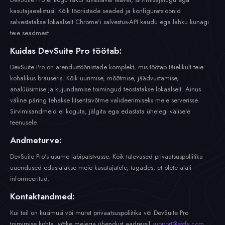
kasutajaeelistusi. Kõik tööriistade seaded ja konfiguratsioonid
salvestatakse lokaalselt Chrome'i salvestus-API kaudu ega lahku kunagi
teie seadmest.
Kuidas DevSuite Pro töötab:
DevSuite Pro on arendustööriistade komplekt, mis töötab täielikult teie
kohalikus brauseris. Kõik uurimise, mõõtmise, jäädvustamise,
analüüsimise ja kujundamise toimingud teostatakse lokaalselt. Ainus
väline päring tehakse litsentsivõtme valideerimiseks meie serverisse.
Sirvimisandmeid ei koguta, jälgita ega edastata ühelegi välisele
teenusele.
Andmeturve:
DevSuite Pro's usume läbipaistvusse. Kõik tulevased privaatsuspoliitika
uuendused edastatakse meie kasutajatele, tagades, et olete alati
informeeritud.
Kontaktandmed:
Kui teil on küsimusi või muret privaatsuspoliitika või DevSuite Pro
toimimise kohta, võtke meiega ühendust aadressil
support@extfy.com
.