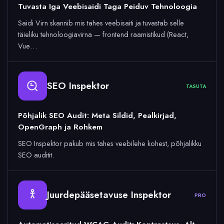
Tuvasta Iga Veebisaidi Taga Peiduv Tehnoloogia
Saidi Virn skannib mis tahes veebisaiti ja tuvastab selle
täieliku tehnoloogiavirna — frontend raamistikud (React,
Vue…
SEO Inspektor
TASUTA
Põhjalik SEO Audit: Meta Sildid, Pealkirjad,
OpenGraph ja Rohkem
SEO Inspektor pakub mis tahes veebilehe kohest, põhjalikku
SEO auditit.
Juurdepääsetavuse Inspektor
PRO