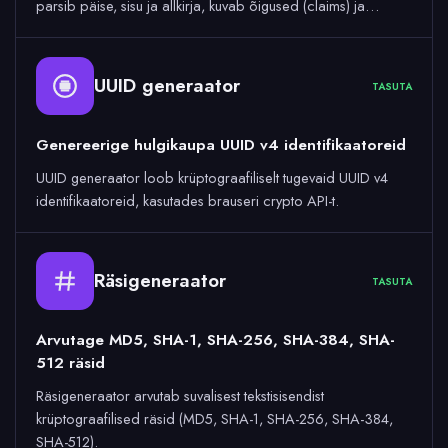
parsib päise, sisu ja allkirja, kuvab õigused (claims) ja…
UUID generaator
TASUTA
Genereerige hulgikaupa UUID v4 identifikaatoreid
UUID generaator loob krüptograafiliselt tugevaid UUID v4
identifikaatoreid, kasutades brauseri crypto API-t.
Räsigeneraator
TASUTA
Arvutage MD5, SHA-1, SHA-256, SHA-384, SHA-
512 räsid
Räsigeneraator arvutab suvalisest tekstisisendist
krüptograafilised räsid (MD5, SHA-1, SHA-256, SHA-384,
SHA-512).