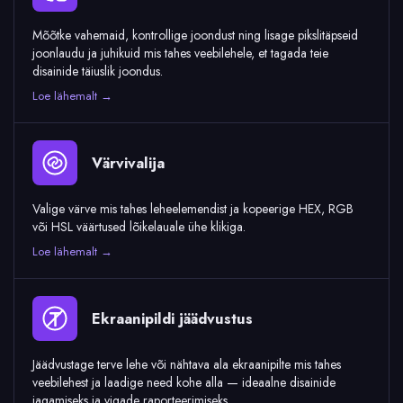
Mõõtke vahemaid, kontrollige joondust ning lisage pikslitäpseid
joonlaudu ja juhikuid mis tahes veebilehele, et tagada teie
disainide täiuslik joondus.
Loe lähemalt →
Värvivalija
Valige värve mis tahes leheelemendist ja kopeerige HEX, RGB
või HSL väärtused lõikelauale ühe klikiga.
Loe lähemalt →
Ekraanipildi jäädvustus
Jäädvustage terve lehe või nähtava ala ekraanipilte mis tahes
veebilehest ja laadige need kohe alla — ideaalne disainide
jagamiseks ja vigade raporteerimiseks.