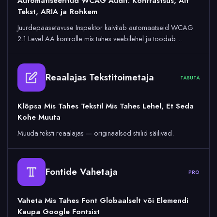
Automatiseeritud WCAG Audit: Kontrastsus, Alt
Tekst, ARIA ja Rohkem
Juurdepääsetavuse Inspektor käivitab automaatseid WCAG
2.1 Level AA kontrolle mis tahes veebilehel ja toodab…
Reaalajas Tekstitoimetaja
TASUTA
Klõpsa Mis Tahes Tekstil Mis Tahes Lehel, Et Seda
Kohe Muuta
Muuda teksti reaalajas — originaalsed stiilid säilivad.
Fontide Vahetaja
PRO
Vaheta Mis Tahes Font Globaalselt või Elemendi
Kaupa Google Fontsist