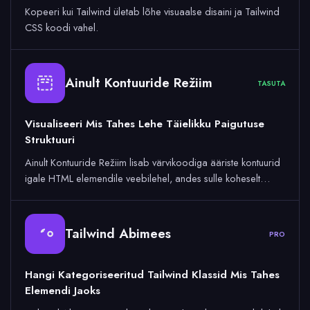
Kopeeri kui Tailwind ületab lõhe visuaalse disaini ja Tailwind
CSS koodi vahel.
Ainult Kontuuride Režiim
TASUTA
Visualiseeri Mis Tahes Lehe Täielikku Paigutuse
Struktuuri
Ainult Kontuuride Režiim lisab värvikoodiga ääriste kontuurid
igale HTML elemendile veebilehel, andes sulle koheselt…
Tailwind Abimees
PRO
Hangi Kategoriseeritud Tailwind Klassid Mis Tahes
Elemendi Jaoks