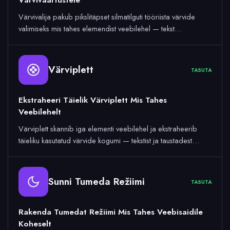
Värvivalija pakub pikslitäpset silmatilguti tööriista värvide
valimiseks mis tahes elemendist veebilehel — tekst…
Värviplett
TASUTA
Ekstraheeri Täielik Värviplett Mis Tahes
Veebilehelt
Värviplett skannib iga elementi veebilehel ja ekstraheerib
täieliku kasutatud värvide kogumi — tekstist ja taustadest…
Sunni Tumeda Režiimi
TASUTA
Rakenda Tumedat Režiimi Mis Tahes Veebisaidile
Koheselt