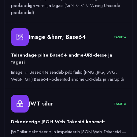
paokoodiga vormi ja tagasi (\n \t \r \" \' \\ ning Unicode
paokoodid).
Image &harr; Base64
64
TASUTA
Teisendage pilte Base64 andme-URI-desse ja
tagasi
Image ↔ Base64 teisendab pildifailid (PNG, JPG, SVG,
WebP, GIF) Base64-kodeeritud andme-URI-deks ja vastupidi.
JWT silur
TASUTA
Dekodeerige JSON Web Tokenid koheselt
JWT silur dekodeerib ja inspekteerib JSON Web Tokeneid —