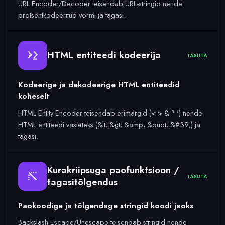
URL Encoder/Decoder teisendab URL-stringid nende
protsentkodeeritud vormi ja tagasi.
HTML entiteedi kodeerija
TASUTA
&
Kodeerige ja dekodeerige HTML entiteedid
koheselt
HTML Entity Encoder teisendab erimärgid (< > & " ') nende
HTML entiteedi vasteteks (&lt; &gt; &amp; &quot; &#39;) ja
tagasi.
Kurakriipsuga paofunktsioon /
TASUTA
tagasitõlgendus
Paokoodige ja tõlgendage stringid koodi jaoks
Backslash Escape/Unescape teisendab stringid nende