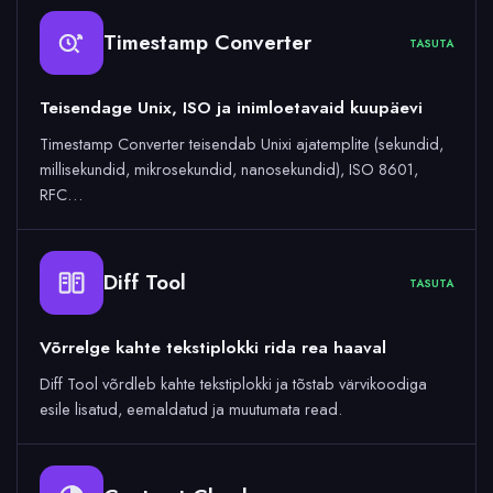
Timestamp Converter
TASUTA
Teisendage Unix, ISO ja inimloetavaid kuupäevi
Timestamp Converter teisendab Unixi ajatemplite (sekundid,
millisekundid, mikrosekundid, nanosekundid), ISO 8601,
RFC…
Diff Tool
TASUTA
Võrrelge kahte tekstiplokki rida rea haaval
Diff Tool võrdleb kahte tekstiplokki ja tõstab värvikoodiga
esile lisatud, eemaldatud ja muutumata read.