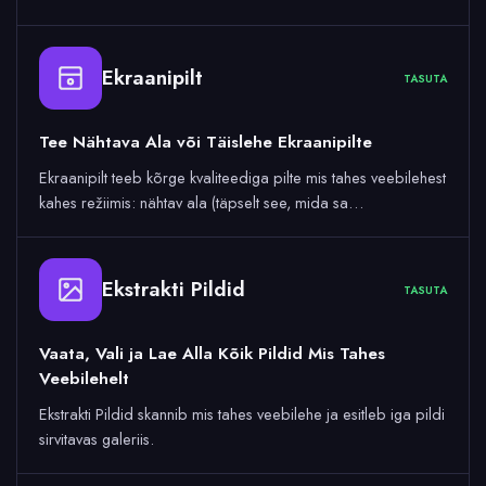
Ekraanipilt
TASUTA
Tee Nähtava Ala või Täislehe Ekraanipilte
Ekraanipilt teeb kõrge kvaliteediga pilte mis tahes veebilehest
kahes režiimis: nähtav ala (täpselt see, mida sa…
Ekstrakti Pildid
TASUTA
Vaata, Vali ja Lae Alla Kõik Pildid Mis Tahes
Veebilehelt
Ekstrakti Pildid skannib mis tahes veebilehe ja esitleb iga pildi
sirvitavas galeriis.