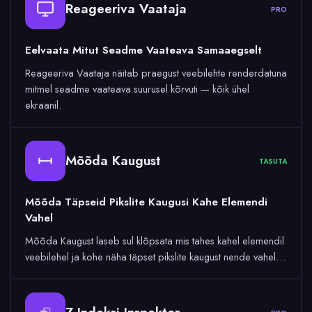
Reageeriva Vaataja
PRO
Eelvaata Mitut Seadme Vaateava Samaaegselt
Reageeriva Vaataja näitab praegust veebilehte renderdatuna
mitmel seadme vaateava suurusel kõrvuti — kõik ühel
ekraanil.
Mõõda Kaugust
TASUTA
Mõõda Täpseid Pikslite Kaugusi Kahe Elemendi
Vahel
Mõõda Kaugust laseb sul klõpsata mis tahes kahel elemendil
veebilehel ja kohe näha täpset pikslite kaugust nende vahel…