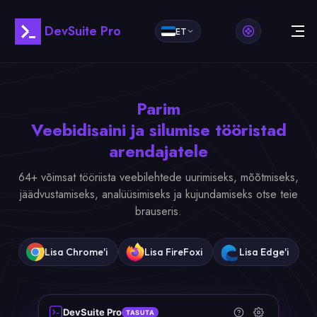
DevSuite Pro
ET
Parim
Veebidisaini ja silumise tööristad
arendajatele
64+ võimsat tööriista veebilehtede uurimiseks, mõõtmiseks,
jäädvustamiseks, analüüsimiseks ja kujundamiseks otse teie
brauseris.
Lisa Chrome'i
Lisa FireFoxi
Lisa Edge'i
DevSuite Pro
TASUTA