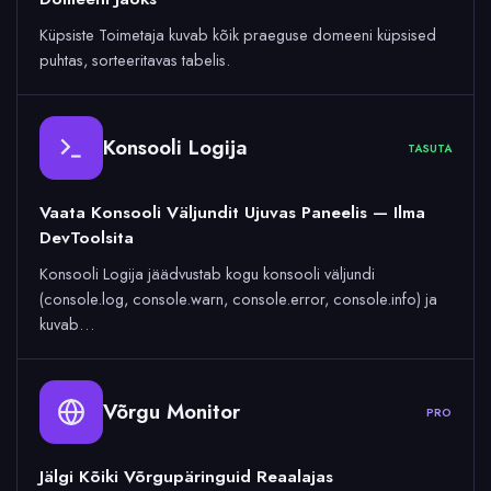
Küpsiste Toimetaja kuvab kõik praeguse domeeni küpsised
puhtas, sorteeritavas tabelis.
Konsooli Logija
TASUTA
Vaata Konsooli Väljundit Ujuvas Paneelis — Ilma
DevToolsita
Konsooli Logija jäädvustab kogu konsooli väljundi
(console.log, console.warn, console.error, console.info) ja
kuvab…
Võrgu Monitor
PRO
Jälgi Kõiki Võrgupäringuid Reaalajas