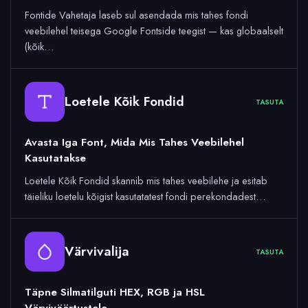
Fontide Vahetaja laseb sul asendada mis tahes fondi
veebilehel teisega Google Fontside teegist — kas globaalselt
(kõik…
Loetele Kõik Fondid
TASUTA
Avasta Iga Font, Mida Mis Tahes Veebilehel
Kasutatakse
Loetele Kõik Fondid skannib mis tahes veebilehe ja esitab
täieliku loetelu kõigist kasutatatest fondi perekondadest…
Värvivalija
TASUTA
Täpne Silmatilguti HEX, RGB ja HSL
Värviväärtustele