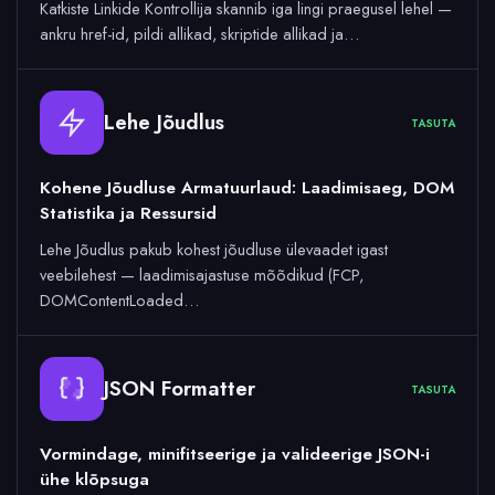
Katkiste Linkide Kontrollija skannib iga lingi praegusel lehel —
ankru href-id, pildi allikad, skriptide allikad ja…
Lehe Jõudlus
TASUTA
Kohene Jõudluse Armatuurlaud: Laadimisaeg, DOM
Statistika ja Ressursid
Lehe Jõudlus pakub kohest jõudluse ülevaadet igast
veebilehest — laadimisajastuse mõõdikud (FCP,
DOMContentLoaded…
JSON Formatter
TASUTA
Vormindage, minifitseerige ja valideerige JSON-i
ühe klõpsuga