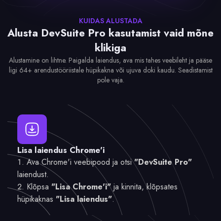
KUIDAS ALUSTADA
Alusta DevSuite Pro kasutamist vaid mõne
klikiga
Alustamine on lihtne. Paigalda laiendus, ava mis tahes veebileht ja pääse
ligi 64+ arendustööriistale hüpikakna või ujuva doki kaudu. Seadistamist
pole vaja.
Lisa laiendus Chrome'i
Ava Chrome'i veebipood ja otsi
"DevSuite Pro"
laiendust.
Klõpsa
"Lisa Chrome'i"
ja kinnita, klõpsates
hüpikaknas
"Lisa laiendus"
.