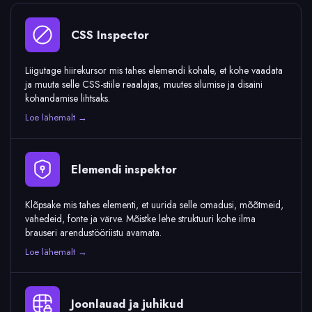
CSS Inspector
Liigutage hiirekursor mis tahes elemendi kohale, et kohe vaadata
ja muuta selle CSS-stiile reaalajas, muutes silumise ja disaini
kohandamise lihtsaks.
Loe lähemalt →
Elemendi inspektor
Klõpsake mis tahes elementi, et uurida selle omadusi, mõõtmeid,
vahedeid, fonte ja värve. Mõistke lehe struktuuri kohe ilma
brauseri arendustööriistu avamata.
Loe lähemalt →
Joonlauad ja juhikud