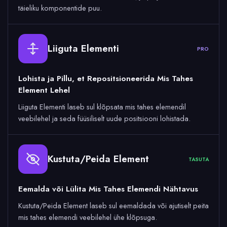
täieliku komponentide puu.
Liiguta Elementi
PRO
Lohista ja Pillu, et Repositsioneerida Mis Tahes
Element Lehel
Liiguta Elementi laseb sul klõpsata mis tahes elemendil
veebilehel ja seda füüsiliselt uude positsiooni lohistada.
Kustuta/Peida Element
TASUTA
Eemalda või Lülita Mis Tahes Elemendi Nähtavus
Kustuta/Peida Element laseb sul eemaldada või ajutiselt peita
mis tahes elemendi veebilehel ühe klõpsuga.