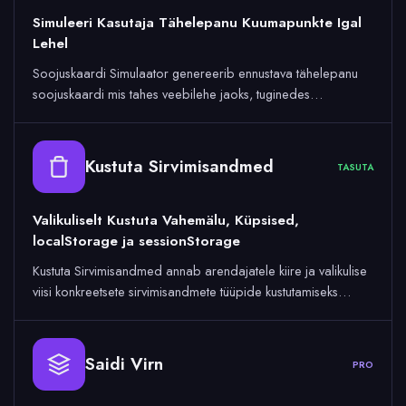
Simuleeri Kasutaja Tähelepanu Kuumapunkte Igal
Lehel
Soojuskaardi Simulaator genereerib ennustava tähelepanu
soojuskaardi mis tahes veebilehe jaoks, tuginedes…
Kustuta Sirvimisandmed
TASUTA
Valikuliselt Kustuta Vahemälu, Küpsised,
localStorage ja sessionStorage
Kustuta Sirvimisandmed annab arendajatele kiire ja valikulise
viisi konkreetsete sirvimisandmete tüüpide kustutamiseks…
Saidi Virn
PRO