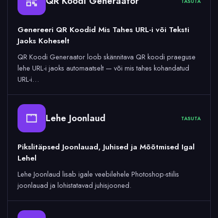
QR Koodi Generaator
TASUTA
Genereeri QR Koodid Mis Tahes URL-i või Teksti
Jaoks Koheselt
QR Koodi Generaator loob skännitava QR koodi praeguse
lehe URL-i jaoks automaatselt — või mis tahes kohandatud
URL-i…
Lehe Joonlaud
TASUTA
Pikslitäpsed Joonlauad, Juhised ja Mõõtmised Igal
Lehel
Lehe Joonlaud lisab igale veebilehele Photoshop-stiilis
joonlauad ja lohistatavad juhisjooned.