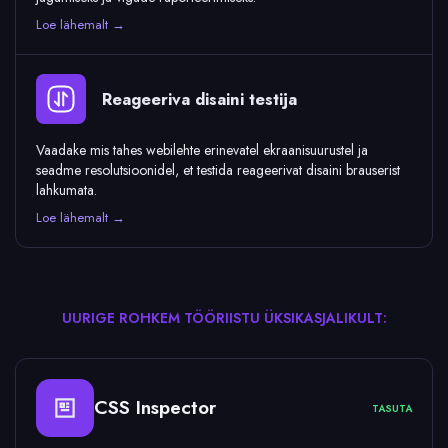
Loe lähemalt →
Reageeriva disaini testija
Vaadake mis tahes webilehte erinevatel ekraanisuurustel ja
seadme resolutsioonidel, et testida reageerivat disaini brauserist
lahkumata.
Loe lähemalt →
UURIGE ROHKEM TÖÖRIISTU ÜKSIKASJALIKULT:
CSS Inspector
TASUTA