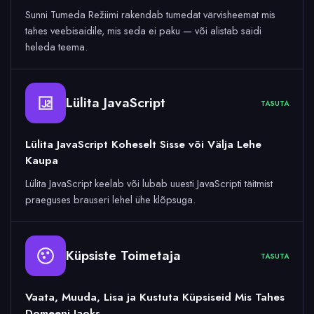
Sunni Tumeda Režiimi rakendab tumedat värvisheemat mis
tahes veebisaidile, mis seda ei paku — või alistab saidi
heleda teema.
Lülita JavaScript
TASUTA
Lülita JavaScript Koheselt Sisse või Välja Lehe
Kaupa
Lülita JavaScript keelab või lubab uuesti JavaScripti täitmist
praeguses brauseri lehel ühe klõpsuga.
Küpsiste Toimetaja
TASUTA
Vaata, Muuda, Lisa ja Kustuta Küpsiseid Mis Tahes
Domeeni Jaoks