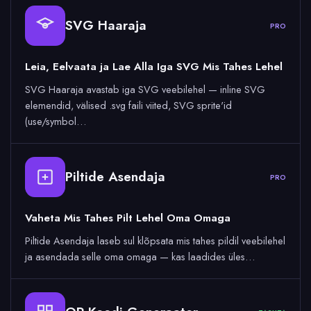
SVG Haaraja
PRO
Leia, Eelvaata ja Lae Alla Iga SVG Mis Tahes Lehel
SVG Haaraja avastab iga SVG veebilehel — inline SVG
elemendid, välised .svg faili viited, SVG sprite'id
(use/symbol…
Piltide Asendaja
PRO
Vaheta Mis Tahes Pilt Lehel Oma Omaga
Piltide Asendaja laseb sul klõpsata mis tahes pildil veebilehel
ja asendada selle oma omaga — kas laadides üles…