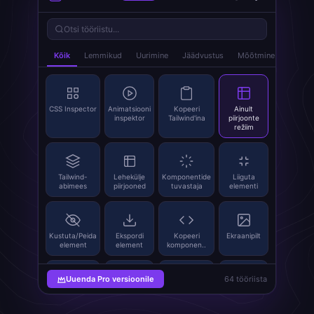
Otsi tööriistu...
Kõik
Lemmikud
Uurimine
Jäädvustus
Mõõtmine
index.
CSS Inspector
Animatsiooni
Kopeeri
Ainult
inspektor
Tailwind'ina
piirjoonte
režiim
Tailwind-
Lehekülje
Komponentide
Liiguta
abimees
piirjooned
tuvastaja
elementi
Kustuta/Peida
Ekspordi
Kopeeri
Ekraanipilt
element
element
komponen..
Uuenda Pro versioonile
64 tööriista
Eralda pildid
SVG
Pildi asendaja
QR-koodi
Grabber
generaator