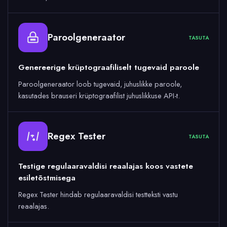
Paroolgeneraator
TASUTA
Genereerige krüptograafiliselt tugevaid paroole
Paroolgeneraator loob tugevaid, juhuslikke paroole,
kasutades brauseri krüptograafilist juhuslikkuse API-t.
Regex Tester
TASUTA
Testige regulaaravaldisi reaalajas koos vastete
esiletõstmisega
Regex Tester hindab regulaaravaldisi testteksti vastu
reaalajas.