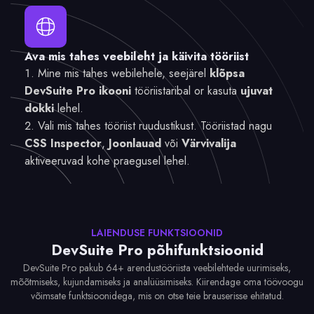
Ava mis tahes veebileht ja käivita tööriist
Mine mis tahes webilehele, seejärel
klõpsa
DevSuite Pro ikooni
tööriistaribal or kasuta
ujuvat
dokki
lehel.
Vali mis tahes tööriist ruudustikust. Tööriistad nagu
CSS Inspector
,
Joonlauad
või
Värvivalija
aktiveeruvad kohe praegusel lehel.
LAIENDUSE FUNKTSIOONID
DevSuite Pro põhifunktsioonid
DevSuite Pro pakub 64+ arendustööriista veebilehtede uurimiseks,
mõõtmiseks, kujundamiseks ja analüüsimiseks. Kiirendage oma töövoogu
võimsate funktsioonidega, mis on otse teie brauserisse ehitatud.