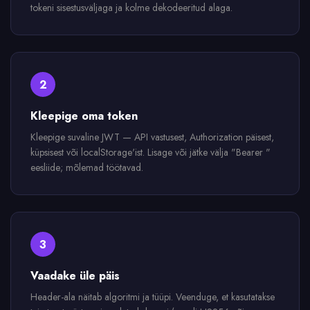
tokeni sisestusväljaga ja kolme dekodeeritud alaga.
2
Kleepige oma token
Kleepige suvaline JWT — API vastusest, Authorization päisest,
küpsisest või localStorage'ist. Lisage või jätke välja "Bearer "
eesliide; mõlemad töötavad.
3
Vaadake üle päis
Header-ala näitab algoritmi ja tüüpi. Veenduge, et kasutatakse