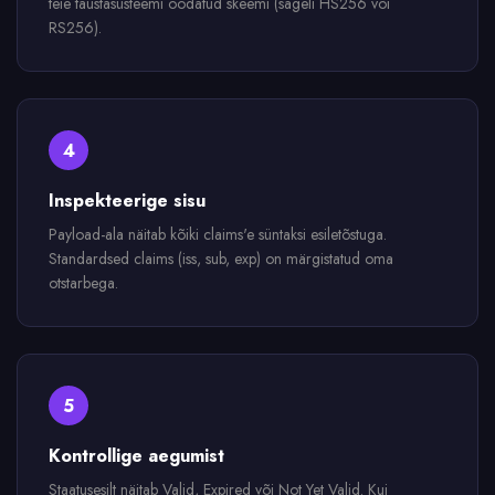
teie taustasüsteemi oodatud skeemi (sageli HS256 või
RS256).
4
Inspekteerige sisu
Payload-ala näitab kõiki claims'e süntaksi esiletõstuga.
Standardsed claims (iss, sub, exp) on märgistatud oma
otstarbega.
5
Kontrollige aegumist
Staatusesilt näitab Valid, Expired või Not Yet Valid. Kui