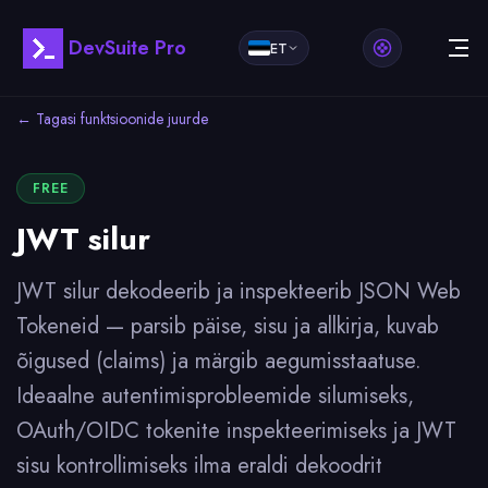
DevSuite Pro
ET
← Tagasi funktsioonide juurde
FREE
JWT silur
JWT silur dekodeerib ja inspekteerib JSON Web
Tokeneid — parsib päise, sisu ja allkirja, kuvab
õigused (claims) ja märgib aegumisstaatuse.
Ideaalne autentimisprobleemide silumiseks,
OAuth/OIDC tokenite inspekteerimiseks ja JWT
sisu kontrollimiseks ilma eraldi dekoodrit