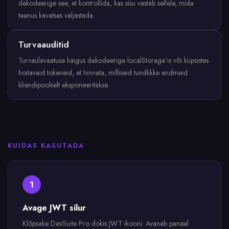
dekodeerige see, et kontrollida, kas sisu vastab sellele, mida
teenus kavatses väljastada.
Turvaauditid
Turvaülevaatuse käigus dekodeerige localStorage'is või küpsistes
hoitavaid tokeneid, et hinnata, milliseid tundlikke andmeid
kliendipoolselt eksponeeritakse.
KUIDAS KASUTADA
1
Avage JWT silur
Klõpsake DevSuite Pro dokis JWT ikooni. Avaneb paneel