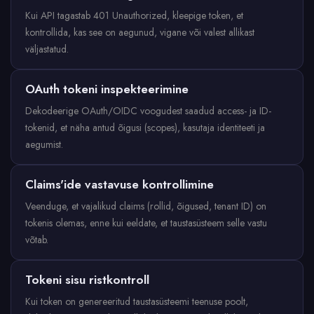
Kui API tagastab 401 Unauthorized, kleepige token, et
kontrollida, kas see on aegunud, vigane või valest allikast
väljastatud.
OAuth tokeni inspekteerimine
Dekodeerige OAuth/OIDC voogudest saadud access- ja ID-
tokenid, et näha antud õigusi (scopes), kasutaja identiteeti ja
aegumist.
Claims'ide vastavuse kontrollimine
Veenduge, et vajalikud claims (rollid, õigused, tenant ID) on
tokenis olemas, enne kui eeldate, et taustasüsteem selle vastu
võtab.
Tokeni sisu ristkontroll
Kui token on genereeritud taustasüsteemi teenuse poolt,