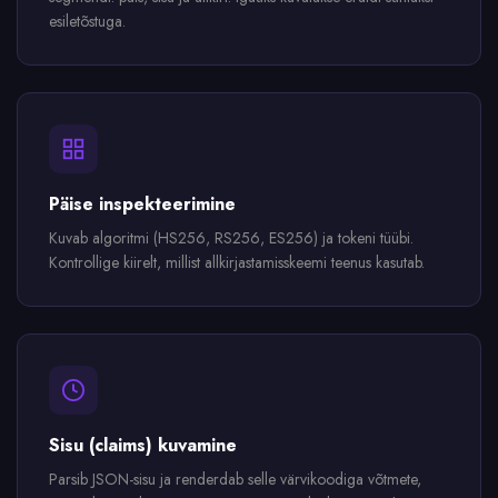
esiletõstuga.
Päise inspekteerimine
Kuvab algoritmi (HS256, RS256, ES256) ja tokeni tüübi.
Kontrollige kiirelt, millist allkirjastamisskeemi teenus kasutab.
Sisu (claims) kuvamine
Parsib JSON-sisu ja renderdab selle värvikoodiga võtmete,