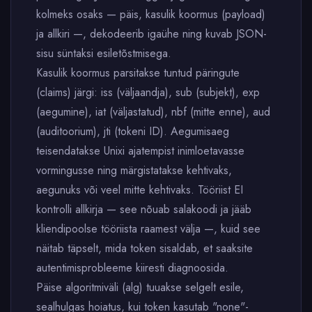
kolmeks osaks — päis, kasulik koormus (payload)
ja allkiri —, dekodeerib igaühe ning kuvab JSON-
sisu süntaksi esiletõstmisega.
Kasulik koormus parsitakse tuntud päringute
(claims) järgi: iss (väljaandja), sub (subjekt), exp
(aegumine), iat (väljastatud), nbf (mitte enne), aud
(auditoorium), jti (tokeni ID). Aegumisaeg
teisendatakse Unixi ajatempist inimloetavasse
vormingusse ning märgistatakse kehtivaks,
aegunuks või veel mitte kehtivaks. Tööriist EI
kontrolli allkirja — see nõuab salakoodi ja jääb
kliendipoolse tööriista raamest välja —, kuid see
näitab täpselt, mida token sisaldab, et saaksite
autentimisprobleeme kiiresti diagnoosida.
Päise algoritmiväli (alg) tuuakse selgelt esile,
sealhulgas hoiatus, kui token kasutab "none"-