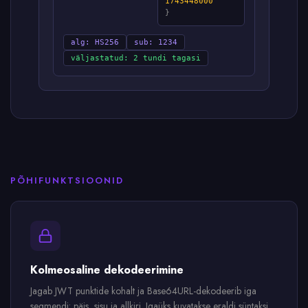
1743448000
}
alg: HS256
sub: 1234
väljastatud: 2 tundi tagasi
PÕHIFUNKTSIOONID
Kolmeosaline dekodeerimine
Jagab JWT punktide kohalt ja Base64URL-dekodeerib iga
segmendi: päis, sisu ja allkiri. Igaüks kuvatakse eraldi süntaksi