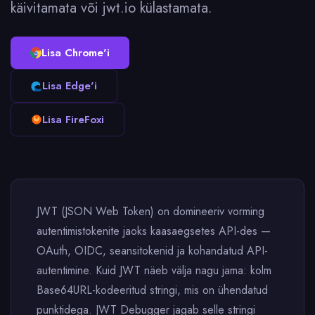
käivitamata või jwt.io külastamata.
Lisa Chrome'i
Lisa Edge'i
Lisa FireFoxi
JWT (JSON Web Token) on domineeriv vorming
autentimistokenite jaoks kaasaegsetes API-des —
OAuth, OIDC, seansitokenid ja kohandatud API-
autentimine. Kuid JWT näeb välja nagu jama: kolm
Base64URL-kodeeritud stringi, mis on ühendatud
punktidega. JWT Debugger jagab selle stringi