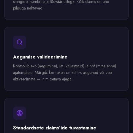
stringide, numbrite ja tõeväärtustega. Kõik claims on ühe
pilguga nähtavad.
Aegumise valideerimine
Kontrollib exp (aegumine), iat (väljastatud) ja nbf (mitte enne)
ajatempleid. Märgib, kas token on kehtiv, aegunud või veel
aktiveerimata — inimloetava ajaga.
Standardsete claims'ide tuvastamine