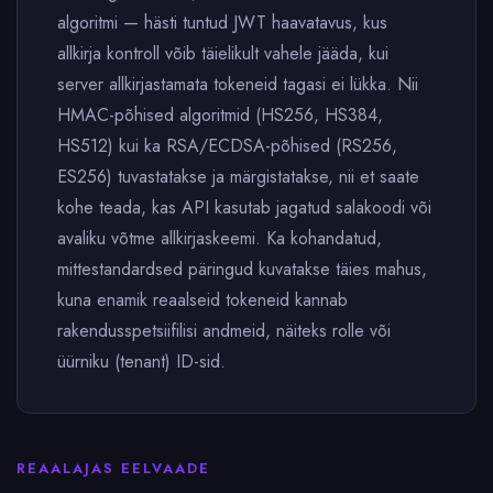
algoritmi — hästi tuntud JWT haavatavus, kus
allkirja kontroll võib täielikult vahele jääda, kui
server allkirjastamata tokeneid tagasi ei lükka. Nii
HMAC-põhised algoritmid (HS256, HS384,
HS512) kui ka RSA/ECDSA-põhised (RS256,
ES256) tuvastatakse ja märgistatakse, nii et saate
kohe teada, kas API kasutab jagatud salakoodi või
avaliku võtme allkirjaskeemi. Ka kohandatud,
mittestandardsed päringud kuvatakse täies mahus,
kuna enamik reaalseid tokeneid kannab
rakendusspetsiifilisi andmeid, näiteks rolle või
üürniku (tenant) ID-sid.
REAALAJAS EELVAADE