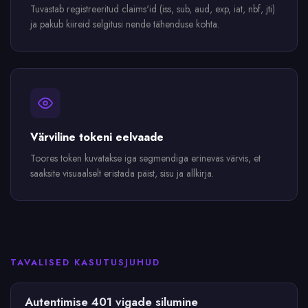
Tuvastab registreeritud claims'id (iss, sub, aud, exp, iat, nbf, jti)
ja pakub kiireid selgitusi nende tähenduse kohta.
Värviline tokeni eelvaade
Toores token kuvatakse iga segmendiga erinevas värvis, et
saaksite visuaalselt eristada päist, sisu ja allkirja.
TAVALISED KASUTUSJUHUD
Autentimise 401 vigade silumine