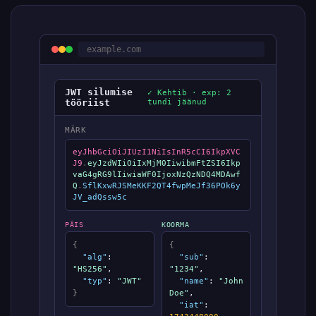
example.com
JWT silumise
✓ Kehtib · exp: 2
tööriist
tundi jäänud
MÄRK
eyJhbGciOiJIUzI1NiIsInR5cCI6IkpXVC
J9
.
eyJzdWIiOiIxMjM0IiwibmFtZSI6Ikp
vaG4gRG9lIiwiaWF0IjoxNzQzNDQ4MDAwf
Q
.
SflKxwRJSMeKKF2QT4fwpMeJf36POk6y
JV_adQssw5c
PÄIS
KOORMA
{
{
"alg"
:
"sub"
:
"HS256"
,
"1234"
,
"typ"
:
"JWT"
"name"
:
"John
}
Doe"
,
"iat"
: