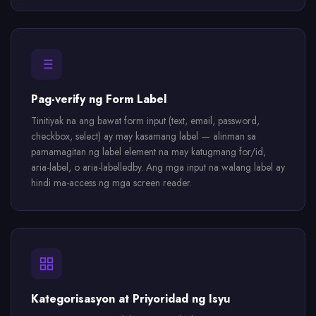
Pag-verify ng Form Label
Tinitiyak na ang bawat form input (text, email, password,
checkbox, select) ay may kasamang label — alinman sa
pamamagitan ng label element na may katugmang for/id,
aria-label, o aria-labelledby. Ang mga input na walang label ay
hindi ma-access ng mga screen reader.
Kategorisasyon at Priyoridad ng Isyu