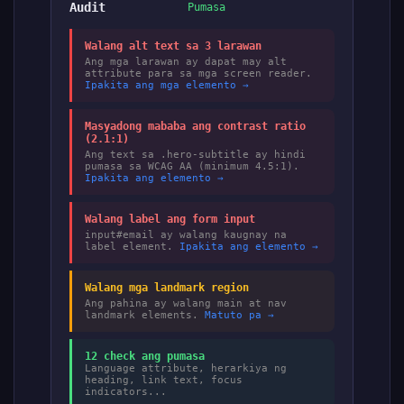
Audit
Pumasa
Walang alt text sa 3 larawan
Ang mga larawan ay dapat may alt
attribute para sa mga screen reader.
Ipakita ang mga elemento →
Masyadong mababa ang contrast ratio
(2.1:1)
Ang text sa .hero-subtitle ay hindi
pumasa sa WCAG AA (minimum 4.5:1).
Ipakita ang elemento →
Walang label ang form input
input#email ay walang kaugnay na
label element.
Ipakita ang elemento →
Walang mga landmark region
Ang pahina ay walang main at nav
landmark elements.
Matuto pa →
12 check ang pumasa
Language attribute, herarkiya ng
heading, link text, focus
indicators...