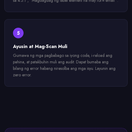
sa 4.5:1", "Magdagdag ng label element na may for='email'".
5
Ayusin at Mag-Scan Muli
Gumawa ng mga pagbabago sa iyong code, i-reload ang
pahina, at patakbuhin muli ang audit. Dapat bumaba ang
bilang ng error habang niresolba ang mga isyu. Layunin ang
zero error.