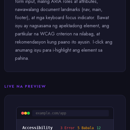
form input, maling ARIA roles at attributes,
nawawalang document landmarks (nav, main,
footer), at mga keyboard focus indicator. Bawat
isyu ay nagsasama ng apektadong element, ang
partikular na WCAG criterion na nilabag, at
rekomendasyon kung paano ito ayusin. I-click ang
anumang isyu para i-highlight ang element sa
pahina.
LIVE NA PREVIEW
example.com/app
Accessibility
3 Error
5 Babala
12