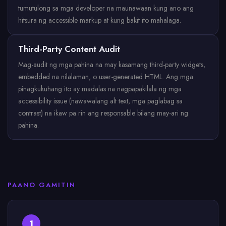
tumutulong sa mga developer na maunawaan kung ano ang
hitsura ng accessible markup at kung bakit ito mahalaga.
Third-Party Content Audit
Mag-audit ng mga pahina na may kasamang third-party widgets,
embedded na nilalaman, o user-generated HTML. Ang mga
pinagkukuhang ito ay madalas na nagpapakilala ng mga
accessibility issue (nawawalang alt text, mga paglabag sa
contrast) na ikaw pa rin ang responsable bilang may-ari ng
pahina.
PAANO GAMITIN
1