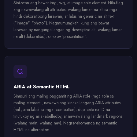
Sini-scan ang bawat img, svg, at image role element. Nila-flag
ang nawawalang alt attributes, walang laman na alt sa mga
hindi dekoratibong larawan, at labis na generic na alt text
("image", "photo"). Nagmumungkahi kung ang bawat
larawan ay nangangailangan ng descriptive alt, walang laman
na alt (dekoratibo), o role="presentation".
ARIA at Semantic HTML
Sinusuri ang maling paggamit ng ARIA role (mga role sa
maling element), nawawalang kinakailangang ARIA attributes
(hal., aria-label sa mga icon button), duplicate na ID na
tinutukoy ng aria-labelledby, at nawawalang landmark regions
(walang main, walang nav). Nagrerekomenda ng semantic
HTML na alternatibo.