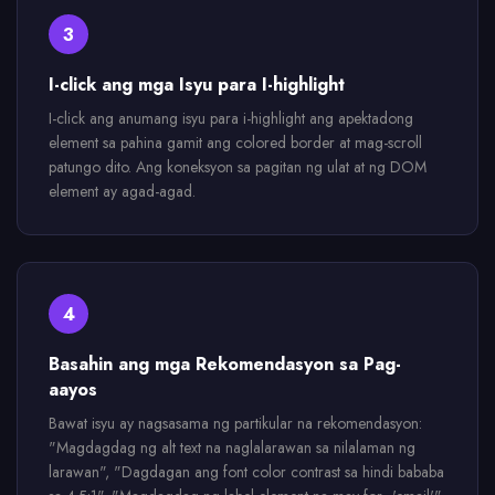
3
I-click ang mga Isyu para I-highlight
I-click ang anumang isyu para i-highlight ang apektadong
element sa pahina gamit ang colored border at mag-scroll
patungo dito. Ang koneksyon sa pagitan ng ulat at ng DOM
element ay agad-agad.
4
Basahin ang mga Rekomendasyon sa Pag-
aayos
Bawat isyu ay nagsasama ng partikular na rekomendasyon:
"Magdagdag ng alt text na naglalarawan sa nilalaman ng
larawan", "Dagdagan ang font color contrast sa hindi bababa