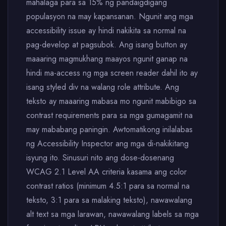
mahalaga para sa 15% ng pandaigdigang
populasyon na may kapansanan. Ngunit ang mga
accessibility issue ay hindi nakikita sa normal na
pag-develop at pagsubok. Ang isang button ay
maaaring magmukhang maayos ngunit ganap na
hindi ma-access ng mga screen reader dahil ito ay
isang styled div na walang role attribute. Ang
teksto ay maaaring mabasa mo ngunit mabibigo sa
contrast requirements para sa mga gumagamit na
may mababang paningin. Awtomatikong inilalabas
ng Accessibility Inspector ang mga di-nakikitang
isyung ito. Sinusuri nito ang dose-dosenang
WCAG 2.1 Level AA criteria kasama ang color
contrast ratios (minimum 4.5:1 para sa normal na
teksto, 3:1 para sa malaking teksto), nawawalang
alt text sa mga larawan, nawawalang labels sa mga