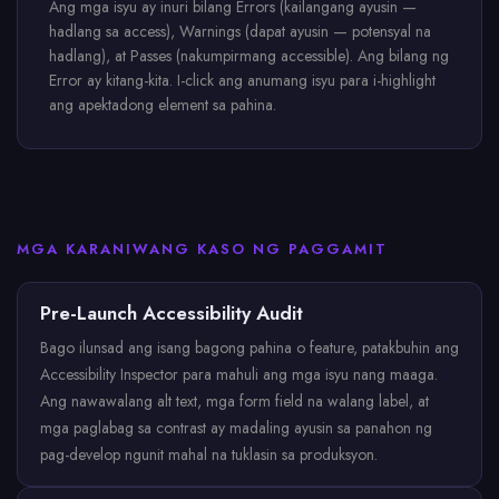
Ang mga isyu ay inuri bilang Errors (kailangang ayusin —
hadlang sa access), Warnings (dapat ayusin — potensyal na
hadlang), at Passes (nakumpirmang accessible). Ang bilang ng
Error ay kitang-kita. I-click ang anumang isyu para i-highlight
ang apektadong element sa pahina.
MGA KARANIWANG KASO NG PAGGAMIT
Pre-Launch Accessibility Audit
Bago ilunsad ang isang bagong pahina o feature, patakbuhin ang
Accessibility Inspector para mahuli ang mga isyu nang maaga.
Ang nawawalang alt text, mga form field na walang label, at
mga paglabag sa contrast ay madaling ayusin sa panahon ng
pag-develop ngunit mahal na tuklasin sa produksyon.