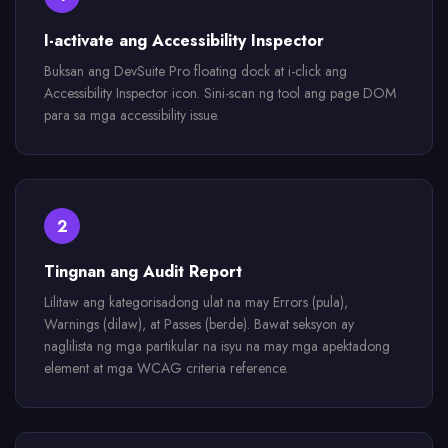
I-activate ang Accessibility Inspector
Buksan ang DevSuite Pro floating dock at i-click ang
Accessibility Inspector icon. Sini-scan ng tool ang page DOM
para sa mga accessibility issue.
2
Tingnan ang Audit Report
Lilitaw ang kategorisadong ulat na may Errors (pula),
Warnings (dilaw), at Passes (berde). Bawat seksyon ay
naglilista ng mga partikular na isyu na may mga apektadong
element at mga WCAG criteria reference.