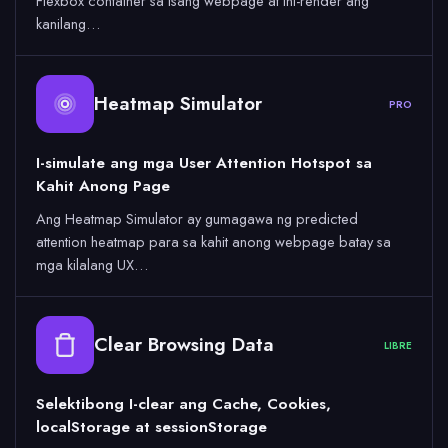
Flexbox container sa isang webpage at ini-render ang
kanilang…
Heatmap Simulator
PRO
I-simulate ang mga User Attention Hotspot sa
Kahit Anong Page
Ang Heatmap Simulator ay gumagawa ng predicted
attention heatmap para sa kahit anong webpage batay sa
mga kilalang UX…
Clear Browsing Data
LIBRE
Selektibong I-clear ang Cache, Cookies,
localStorage at sessionStorage