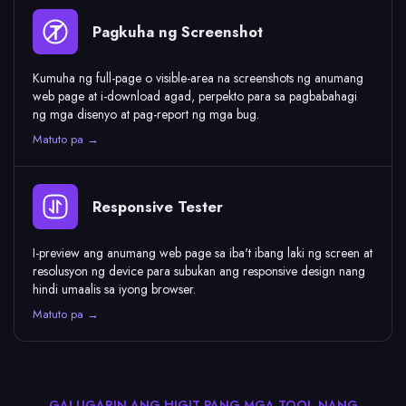
Pagkuha ng Screenshot
Kumuha ng full-page o visible-area na screenshots ng anumang
web page at i-download agad, perpekto para sa pagbabahagi
ng mga disenyo at pag-report ng mga bug.
Matuto pa →
Responsive Tester
I-preview ang anumang web page sa iba't ibang laki ng screen at
resolusyon ng device para subukan ang responsive design nang
hindi umaalis sa iyong browser.
Matuto pa →
GALUGARIN ANG HIGIT PANG MGA TOOL NANG