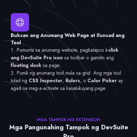
Buksan ang Anumang Web Page at Ilunsad ang
Tool
Pumunta sa anumang website, pagkatapos
i-click
ang DevSuite Pro icon
sa toolbar o gamitin ang
floating dock
sa page.
Pumili ng anumang tool mula sa grid. Ang mga tool
tulad ng
CSS Inspector
,
Rulers
, o
Color Picker
ay
agad na mag-a-activate sa kasalukuyang page.
MGA TAMPOK NG EXTENSION
Mga Pangunahing Tampok ng DevSuite
Pro