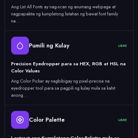
Ang List All Fonts ay nag-scan ng anumang webpage at
nagpapakita ng kumpletong listahan ng bawat font family
na…
Pumili ng Kulay
LIBRE
Precision Eyedropper para sa HEX, RGB at HSL na
Color Values
Ang Color Picker ay nagbibigay ng pixel-precise na
eyedropper tool para sa pagpili ng kulay mula sa kahit
anong…
Color Palette
LIBRE
I-extract ang Kumpletong Color Palette mula sa