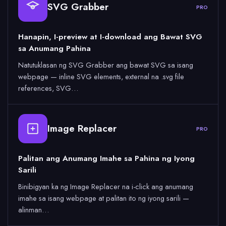
SVG Grabber
PRO
Hanapin, I-preview at I-download ang Bawat SVG
sa Anumang Pahina
Natutuklasan ng SVG Grabber ang bawat SVG sa isang
webpage — inline SVG elements, external na .svg file
references, SVG…
Image Replacer
PRO
Palitan ang Anumang Imahe sa Pahina ng Iyong
Sarili
Binibigyan ka ng Image Replacer na i-click ang anumang
imahe sa isang webpage at palitan ito ng iyong sarili —
alinman…