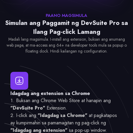
PAANO MAGSIMULA
Simulan ang Paggamit ng DevSuite Pro sa
Ilang Pag-click Lamang
Madali lang magsimula. I-install ang extension, buksan ang anumang
web page, at ma-access ang 64+ na developer tools mula sa popup o
floating dock. Hindi kailangan ng configuration.
Idagdag ang extension sa Chrome
Buksan ang Chrome Web Store at hanapin ang
"DevSuite Pro"
Extension.
I-click ang
"Idagdag sa Chrome"
at pagkatapos
ay kumpirmahin sa pamamagitan ng pag-click ng
"Idagdag ang extension"
sa pop-up window.