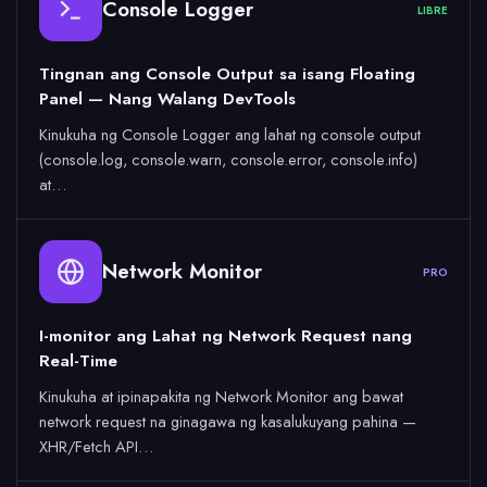
Console Logger
LIBRE
Tingnan ang Console Output sa isang Floating
Panel — Nang Walang DevTools
Kinukuha ng Console Logger ang lahat ng console output
(console.log, console.warn, console.error, console.info)
at…
Network Monitor
PRO
I-monitor ang Lahat ng Network Request nang
Real-Time
Kinukuha at ipinapakita ng Network Monitor ang bawat
network request na ginagawa ng kasalukuyang pahina —
XHR/Fetch API…