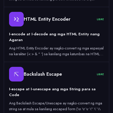
HTML Entity Encoder
LIBRE
&
I-encode at I-decode ang mga HTML Entity nang
Agaran
Ang HTML Entity Encoder ay nagko-convert ng mga espesyal
na karakter (< > & " ') sa kanilang mga katumbas na HTML…
Backslash Escape
LIBRE
I-escape at I-unescape ang mga String para sa
Code
Ang Backslash Escape/Unescape ay nagko-convert ng mga
string sa at mula sa kanilang escaped form (\n \t \r \" \' \\