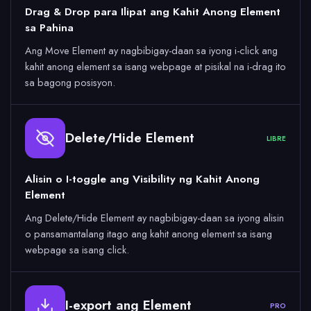
Drag & Drop para Ilipat ang Kahit Anong Element
sa Pahina
Ang Move Element ay nagbibigay-daan sa iyong i-click ang
kahit anong element sa isang webpage at pisikal na i-drag ito
sa bagong posisyon.
Delete/Hide Element
LIBRE
Alisin o I-toggle ang Visibility ng Kahit Anong
Element
Ang Delete/Hide Element ay nagbibigay-daan sa iyong alisin
o pansamantalang itago ang kahit anong element sa isang
webpage sa isang click.
I-export ang Element
PRO