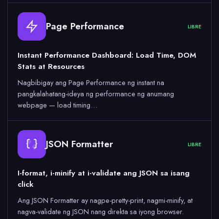
Page Performance
LIBRE
Instant Performance Dashboard: Load Time, DOM
Stats at Resources
Nagbibigay ang Page Performance ng instant na
pangkalahatang-ideya ng performance ng anumang
webpage — load timing…
JSON Formatter
LIBRE
I-format, i-minify at i-validate ang JSON sa isang
click
Ang JSON Formatter ay nagpe-pretty-print, nagmi-minify, at
nagva-validate ng JSON nang direkta sa iyong browser.