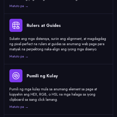
Matuto pa →
Rulers at Guides
Sukatin ang mga distansya, suriin ang alignment, at magdagdag
ng pixel-perfect na rulers at guides sa anumang web page para
matiyak na perpektong naka-align ang iyong mga disenyo.
Matuto pa →
Pumili ng Kulay
Pumili ng mga kulay mula sa anumang element sa page at
kopyahin ang HEX, RGB, o HSL na mga halaga sa iyong
clipboard sa isang click lamang.
Matuto pa →