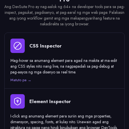
Ang DevSuite Pro ay nag-aalok ng 64+ na developer tools para sa pag-
inspect, pagsukat, pagdisenyo, at pag-aaral ng mga web page. Palakasin
ang iyong workflow gamit ang mga makapangyarihang feature na
nakadirekta sa iyong browser.
CSS Inspector
Mag-hover sa anumang element para agad na makita at ma-edit
ang CSS styles nito nang live, na nagpapadali sa pag-debug at
pag-aayos ng mga disenyo sa real time.
Matuto pa →
Element Inspector
I-click ang anumang element para suriin ang mga properties,
dimensyon, spacing, fonts, at kulay nito. Unawain agad ang
istraktura ng page nang hindi binubuksan ang browser DevTools.