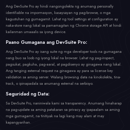
Ang DevSuite Pro ay hindi nangongolekta ng anumang personally
identifiable na impormasyon, kasaysayan ng pag-browse, o mga
kagustuhan ng gumagamit. Lahat ng tool settings at configuration ay
naka-store nang lokal sa pamamagitan ng Chrome storage API at hindi
kailanman umaaalis sa iyong device.
Paano Gumagana ang DevSuite Pro:
Ang DevSuite Pro ay isang suite ng mga developer tools na gumagana
nang buo sa loob ng iyong lokal na browser. Lahat ng pag-inspect,
pagsukat, pagkuha, pag-aaral, at pagdisenyo ay ginagawa nang lokal.
Ang tanging external request na ginagawa ay para sa license key
validation sa aming server. Walang browsing data na kinokolekta, tina-
track, o ipinapadala sa anumang external na serbisyo.
Seguridad ng Data:
Sa DevSuite Pro, naniniwala kami sa transparency. Anumang hinaharap
na pag-update sa aming patakaran sa privacy ay ipapaalam sa aming
mga gumagamit, na tinitiyak na lagi kang may alam at may
kapangyarihan.