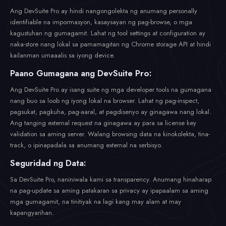
Ang DevSuite Pro ay hindi nangongolekta ng anumang personally
identifiable na impormasyon, kasaysayan ng pag-browse, o mga
kagustuhan ng gumagamit. Lahat ng tool settings at configuration ay
naka-store nang lokal sa pamamagitan ng Chrome storage API at hindi
kailanman umaaalis sa iyong device.
Paano Gumagana ang DevSuite Pro:
Ang DevSuite Pro ay isang suite ng mga developer tools na gumagana
nang buo sa loob ng iyong lokal na browser. Lahat ng pag-inspect,
pagsukat, pagkuha, pag-aaral, at pagdisenyo ay ginagawa nang lokal.
Ang tanging external request na ginagawa ay para sa license key
validation sa aming server. Walang browsing data na kinokolekta, tina-
track, o ipinapadala sa anumang external na serbisyo.
Seguridad ng Data:
Sa DevSuite Pro, naniniwala kami sa transparency. Anumang hinaharap
na pag-update sa aming patakaran sa privacy ay ipapaalam sa aming
mga gumagamit, na tinitiyak na lagi kang may alam at may
kapangyarihan.