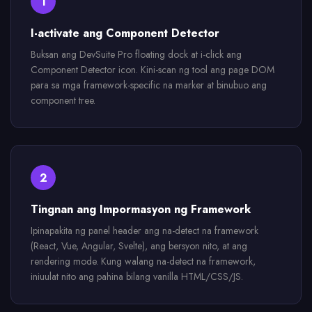
1
I-activate ang Component Detector
Buksan ang DevSuite Pro floating dock at i-click ang
Component Detector icon. Kini-scan ng tool ang page DOM
para sa mga framework-specific na marker at binubuo ang
component tree.
2
Tingnan ang Impormasyon ng Framework
Ipinapakita ng panel header ang na-detect na framework
(React, Vue, Angular, Svelte), ang bersyon nito, at ang
rendering mode. Kung walang na-detect na framework,
iniuulat nito ang pahina bilang vanilla HTML/CSS/JS.