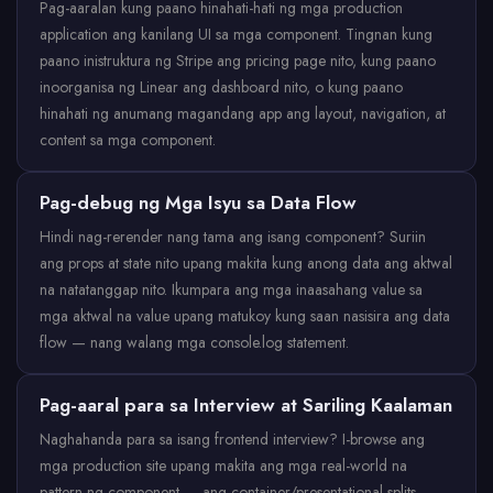
Pag-aaralan kung paano hinahati-hati ng mga production
application ang kanilang UI sa mga component. Tingnan kung
paano inistruktura ng Stripe ang pricing page nito, kung paano
inoorganisa ng Linear ang dashboard nito, o kung paano
hinahati ng anumang magandang app ang layout, navigation, at
content sa mga component.
Pag-debug ng Mga Isyu sa Data Flow
Hindi nag-rerender nang tama ang isang component? Suriin
ang props at state nito upang makita kung anong data ang aktwal
na natatanggap nito. Ikumpara ang mga inaasahang value sa
mga aktwal na value upang matukoy kung saan nasisira ang data
flow — nang walang mga console.log statement.
Pag-aaral para sa Interview at Sariling Kaalaman
Naghahanda para sa isang frontend interview? I-browse ang
mga production site upang makita ang mga real-world na
pattern ng component — ang container/presentational splits,