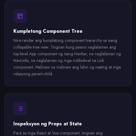
Kumpletong Component Tree
Nire-render ang kumpletong component hierarchy sa isang
collapsible tree view. Tingnan kung paano naglalaman ang
top-level App component ng isang Navbar, na naglalaman ng
NavLinks, na naglalaman ng mga indibidwal na Link
component. Malinaw na malinaw ang lalim ng nesting at mga
relasyong parent-child.
Inspeksyon ng Props at State
Para sa mga React at Vue component, tingnan ang