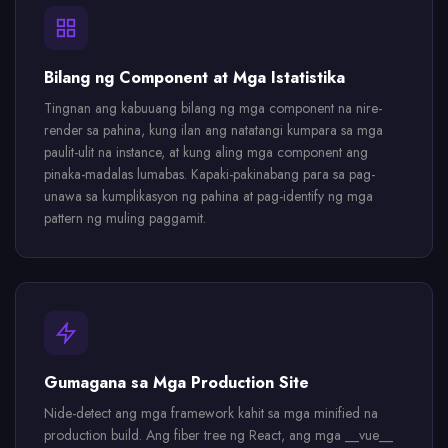
Bilang ng Component at Mga Istatistika
Tingnan ang kabuuang bilang ng mga component na nire-
render sa pahina, kung ilan ang natatangi kumpara sa mga
paulit-ulit na instance, at kung aling mga component ang
pinaka-madalas lumabas. Kapaki-pakinabang para sa pag-
unawa sa kumplikasyon ng pahina at pag-identify ng mga
pattern ng muling paggamit.
Gumagana sa Mga Production Site
Nide-detect ang mga framework kahit sa mga minified na
production build. Ang fiber tree ng React, ang mga __vue__