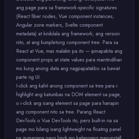
ang page para sa framework-specific signatures
(React fiber nodes, Vue component instances,
Angular zone markers, Svelte component
metadata) at kinikilala ang framework, ang version
nito, at ang kumpletong component tree. Para sa
React at Vue, mas malalim pa ito — ipinapakita ang
component props at state values para maintindihan
mo kung anong data ang nagpapatakbo sa bawat
parte ng UI.
I-click ang kahit anong component sa tree para i-
highlight ang katumbas na DOM element sa page,
o i-click ang isang element sa page para hanapin
ang component nito sa tree. Parang React
DevTools o Vue DevTools ito, pero built-in na sa
page mo bilang isang lightweight na floating panel
na gumagana nang hindi mo kailangang mag-install