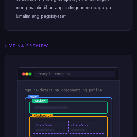
mong maintindihan ang tinitingnan mo bago pa
lumalim ang pagsisiyasat.
LIVE NA PREVIEW
example.com/app
Mga na-detect na component ng pahina
<App>
<Navbar>
<Dashboard>
<StatsCard>
<StatsCard>