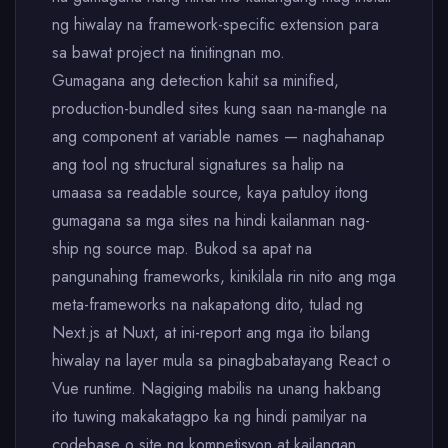
ng hiwalay na framework-specific extension para
sa bawat project na tinitingnan mo.
Gumagana ang detection kahit sa minified,
production-bundled sites kung saan na-mangle na
ang component at variable names — naghahanap
ang tool ng structural signatures sa halip na
umaasa sa readable source, kaya patuloy itong
gumagana sa mga sites na hindi kailanman nag-
ship ng source map. Bukod sa apat na
pangunahing frameworks, kinikilala rin nito ang mga
meta-frameworks na nakapatong dito, tulad ng
Next.js at Nuxt, at ini-report ang mga ito bilang
hiwalay na layer mula sa pinagbabatayang React o
Vue runtime. Nagiging mabilis na unang hakbang
ito tuwing makakatagpo ka ng hindi pamilyar na
codebase o site ng kompetisyon at kailangan