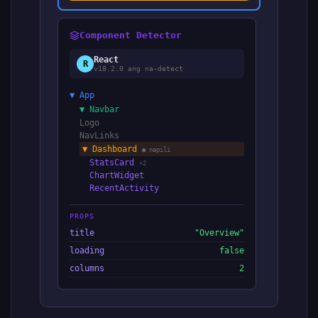
Component Detector
React
R
v18.2.0 ang na-detect
▼ App
▼ Navbar
Logo
NavLinks
▼ Dashboard
● napili
StatsCard
×2
ChartWidget
RecentActivity
PROPS
title
"Overview"
loading
false
columns
2