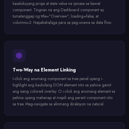
kasalukuyang props at state value na ipinasa sa bawat
component. Tingnan na ang Dashboard component ay
tumatanggap ng title="Overview", loading=false, at
columns=2. Napakahalaga para sa pag-unawa sa data flow.
Two-Way na Element Linking
I-click ang anumang component sa tree panel upang i-
highlight ang kaukulang DOM element nito sa pahina gamit
ang isang colored overlay. O i-click ang anumang element sa
pahina upang mahanap at mapili ang parent component nito
sa tree. Mag-navigate sa alinmang direksyon na natural.