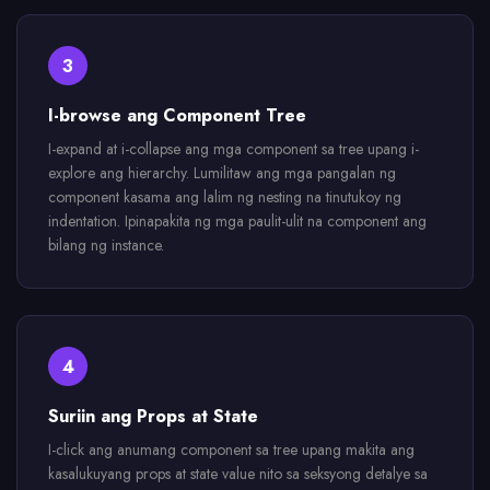
3
I-browse ang Component Tree
I-expand at i-collapse ang mga component sa tree upang i-
explore ang hierarchy. Lumilitaw ang mga pangalan ng
component kasama ang lalim ng nesting na tinutukoy ng
indentation. Ipinapakita ng mga paulit-ulit na component ang
bilang ng instance.
4
Suriin ang Props at State
I-click ang anumang component sa tree upang makita ang
kasalukuyang props at state value nito sa seksyong detalye sa