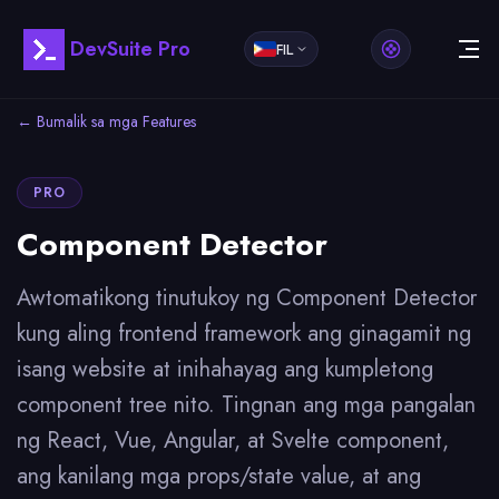
DevSuite Pro
FIL
← Bumalik sa mga Features
PRO
Component Detector
Awtomatikong tinutukoy ng Component Detector
kung aling frontend framework ang ginagamit ng
isang website at inihahayag ang kumpletong
component tree nito. Tingnan ang mga pangalan
ng React, Vue, Angular, at Svelte component,
ang kanilang mga props/state value, at ang