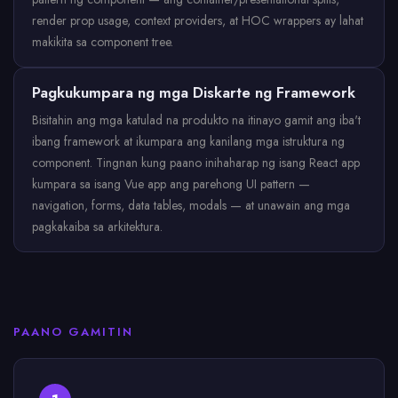
render prop usage, context providers, at HOC wrappers ay lahat
makikita sa component tree.
Pagkukumpara ng mga Diskarte ng Framework
Bisitahin ang mga katulad na produkto na itinayo gamit ang iba't
ibang framework at ikumpara ang kanilang mga istruktura ng
component. Tingnan kung paano inihaharap ng isang React app
kumpara sa isang Vue app ang parehong UI pattern —
navigation, forms, data tables, modals — at unawain ang mga
pagkakaiba sa arkitektura.
PAANO GAMITIN