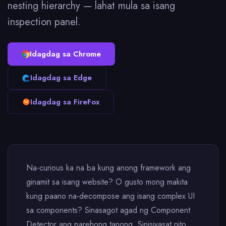
nesting hierarchy — lahat mula sa isang
inspection panel.
Idagdag sa Chrome
Idagdag sa Edge
Idagdag sa FireFox
Na-curious ka na ba kung anong framework ang
ginamit sa isang website? O gusto mong makita
kung paano na-decompose ang isang complex UI
sa components? Sinasagot agad ng Component
Detector ang parehong tanong. Sinisiyasat nito