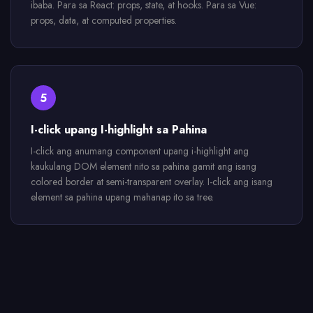
ibaba. Para sa React: props, state, at hooks. Para sa Vue:
props, data, at computed properties.
5
I-click upang I-highlight sa Pahina
I-click ang anumang component upang i-highlight ang
kaukulang DOM element nito sa pahina gamit ang isang
colored border at semi-transparent overlay. I-click ang isang
element sa pahina upang mahanap ito sa tree.