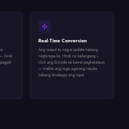
Real-Time Conversion
a-
Ang output ay nag-a-update habang
 — hindi
nagta-type ka. Hindi na kailangang i-
agpili.
click ang Encode sa bawat pagkakataon
— makita ang mga agarang resulta
habang binabago ang input.