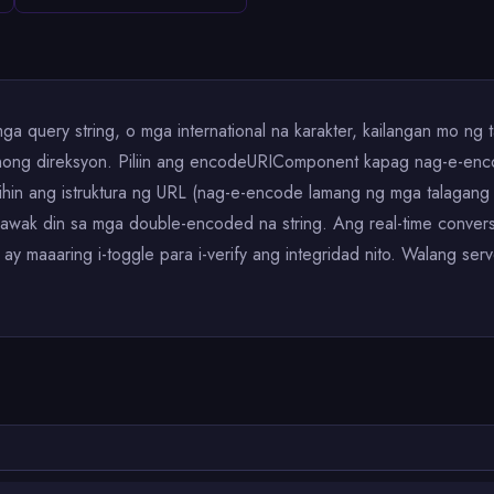
 query string, o mga international na karakter, kailangan mo ng
ehong direksyon. Piliin ang encodeURIComponent kapag nag-e-enc
hin ang istruktura ng URL (nag-e-encode lamang ng mga talagang 
awak din sa mga double-encoded na string. Ang real-time conver
 maaaring i-toggle para i-verify ang integridad nito. Walang serve