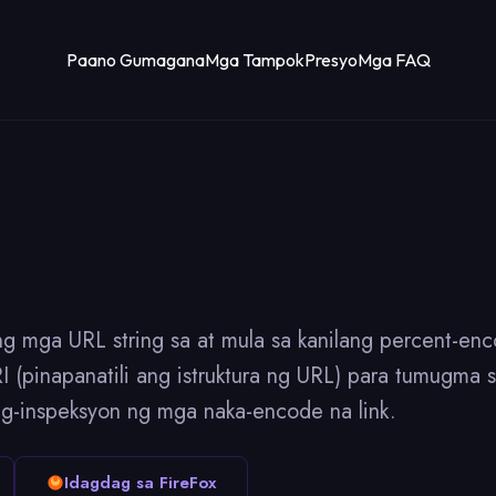
Paano Gumagana
Mga Tampok
Presyo
Mga FAQ
mga URL string sa at mula sa kanilang percent-enco
(pinapanatili ang istruktura ng URL) para tumugma
g-inspeksyon ng mga naka-encode na link.
Idagdag sa FireFox