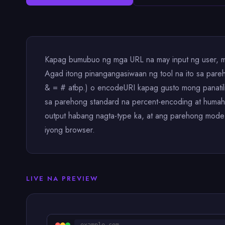
Kapag bumubuo ng mga URL na may input ng user, mga
Agad itong pinangangasiwaan ng tool na ito sa par
& = # atbp.) o encodeURI kapag gusto mong panatili
sa parehong standard na percent-encoding at humah
output habang nagta-type ka, at ang parehong mode ay
iyong browser.
LIVE NA PREVIEW