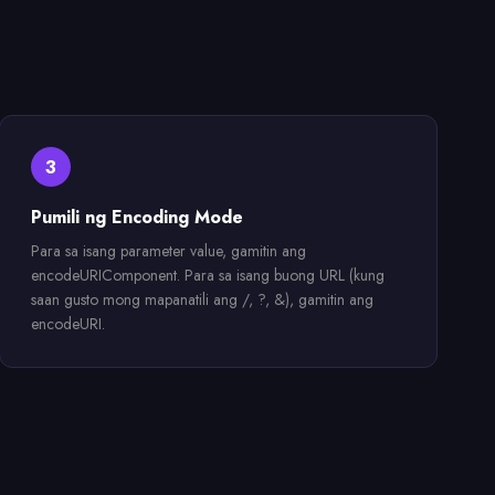
3
Pumili ng Encoding Mode
Para sa isang parameter value, gamitin ang
encodeURIComponent. Para sa isang buong URL (kung
saan gusto mong mapanatili ang /, ?, &), gamitin ang
encodeURI.