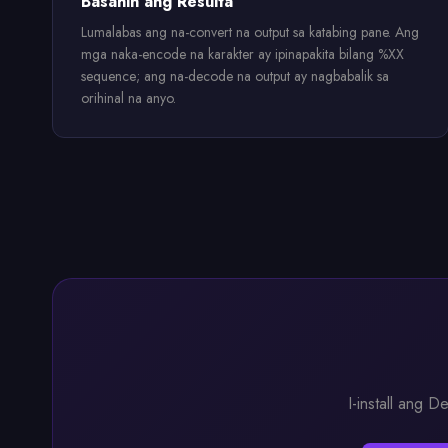
Basahin ang Resulta
Lumalabas ang na-convert na output sa katabing pane. Ang
mga naka-encode na karakter ay ipinapakita bilang %XX
sequence; ang na-decode na output ay nagbabalik sa
orihinal na anyo.
I-install ang 