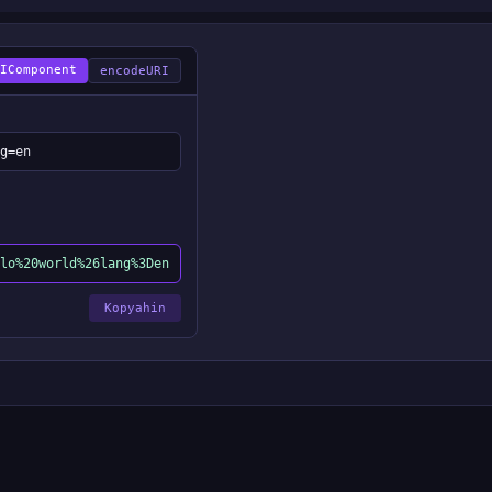
IComponent
encodeURI
g=en
lo%20world%26lang%3Den
Kopyahin