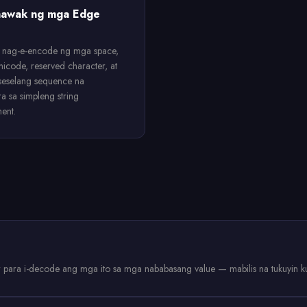
awak ng mga Edge
 nag-e-encode ng mga space,
nicode, reserved character, at
eselang sequence na
ra sa simpleng string
ent.
para i-decode ang mga ito sa mga nababasang value — mabilis na tukuyin ku