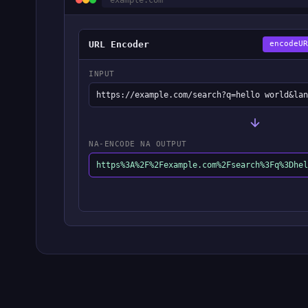
example.com
URL Encoder
encodeUR
INPUT
https://example.com/search?q=hello world&lan
NA-ENCODE NA OUTPUT
https%3A%2F%2Fexample.com%2Fsearch%3Fq%3Dhel