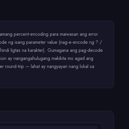
 tamang percent-encoding para maiwasan ang error.
ode ng isang parameter value (nag-e-encode ng ? /
hindi ligtas na karakter). Gumagana ang pag-decode
sion ay nangangahulugang makikita mo agad ang
r round-trip — lahat ay nangyayari nang lokal sa