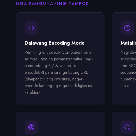
MGA PANGUNAHING TAMPOK
Dalawang Encoding Mode
Matal
Pumili ng encodeURIComponent para
Nag-de-
sa mga ligtas na parameter value (nag-
encoded 
e-encode ng ? / & = atbp.) o
non-ASCI
encodeURI para sa mga buong URL
sequence
(pinapanatili ang istruktura, nag-e-
humahaw
encode lamang ng mga hindi ligtas na
input.
karakter).