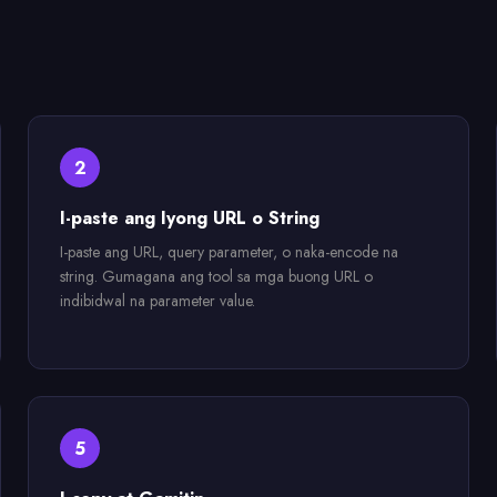
2
I-paste ang Iyong URL o String
I-paste ang URL, query parameter, o naka-encode na
string. Gumagana ang tool sa mga buong URL o
indibidwal na parameter value.
5