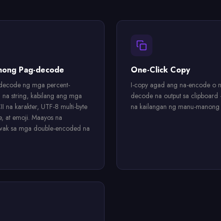
inong Pag-decode
One-Click Copy
decode ng mga percent-
I-copy agad ang na-encode o n
na string, kabilang ang mga
decode na output sa clipboard
I na karakter, UTF-8 multi-byte
na kailangan ng manu-manong p
, at emoji. Maayos na
ak sa mga double-encoded na