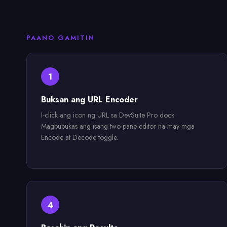
PAANO GAMITIN
1
Buksan ang URL Encoder
I-click ang icon ng URL sa DevSuite Pro dock.
Magbubukas ang isang two-pane editor na may mga
Encode at Decode toggle.
4