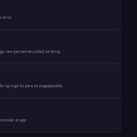
 error.
a raw percent-encoded na string.
de ng mga ito para sa pagpapadala.
ovider at app.