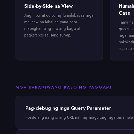
Side-by-Side na View
Humah
Case
Ang input at output ay lumalabas sa mga
malinaw na label na pane para
Tama na
mapaghambing mo ang bago at
quote, U
pagkatapos sa isang sulyap.
mga mas
nakakasi
replacem
MGA KARANIWANG KASO NG PAGGAMIT
Pag-debug ng mga Query Parameter
I-paste ang isang sirang URL na may magulong mga parameter 