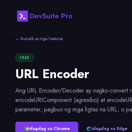
DevSuite Pro
← Bumalik sa mga Features
FREE
URL Encoder
Ang URL Encoder/Decoder ay nagko-convert ng 
encodeURIComponent (agresibo) at encodeURI 
parameter, pagbuo ng mga ligtas na URL, o pa
Idagdag sa Chrome
Idagdag sa Edge