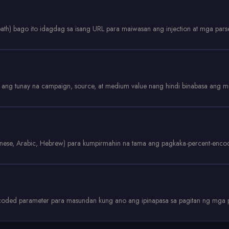
path) bago ito idagdag sa isang URL para maiwasan ang injection at mga parse
ng tunay na campaign, source, at medium value nang hindi binabasa ang mg
nese, Arabic, Hebrew) para kumpirmahin na tama ang pagkaka-percent-enco
oded parameter para masundan kung ano ang ipinapasa sa pagitan ng mga pr