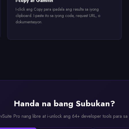
I-copy at Gamitin
I-click ang Copy para ipadala ang resulta sa iyong
clipboard. I-paste ito sa iyong code, request URL, o
dokumentasyon.
Handa na bang Subukan?
DevSuite Pro nang libre at i-unlock ang 64+ developer tools para sa