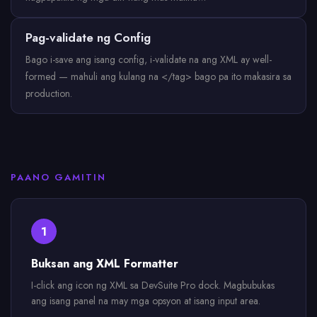
Pag-validate ng Config
Bago i-save ang isang config, i-validate na ang XML ay well-
formed — mahuli ang kulang na </tag> bago pa ito makasira sa
production.
PAANO GAMITIN
1
Buksan ang XML Formatter
I-click ang icon ng XML sa DevSuite Pro dock. Magbubukas
ang isang panel na may mga opsyon at isang input area.