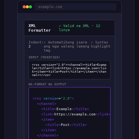
example.com
XML
✓ Valid na XML · 12
Formatter
linya
Indent:
✓ Awtomatikong isara
✓ Syntax
2
ang mga walang lamang
highlight
tag
INPUT (MINIFIED)
<rss version="2.0"><channel><title>Examp
le</title><link>https://example.com</lin
k><item><title>Post</title></item></chan
nel></rss>
NA-FORMAT NA OUTPUT
<rss
version
=
"2.0"
>
<channel>
<title>
Example
</title>
<link>
https://example.com
</link>
<item>
<title>
Post
</title>
</item>
</channel>