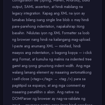
configuration file (Spring, Maven, Android), build
output, SAML assertion, at hindi mabilang na
legacy integration. Kapag ang XML na iyon ay
lumabas bilang isang single line blob o may hindi
pare-parehong indentation, napakahirap itong
basahin. Nilulutas iyon ng XML Formatter sa loob
ng browser nang hindi na kailangang mag-upload.
I-paste ang anumang XML — minified, hindi
maayos ang indentation, o bagong kopya — i-click
ang Format, at kumuha ng malinis na indented tree
gamit ang iyong ginustong indent width. Ang mga
walang lamang element ay maaaring awtomatikong
i-self-close (<tag></tag> → <tag />) para sa
pagtitipid sa espasyo, at ang mga comment ay
maaaring panatilihin o alisin. Ang native na
DOMParser ng browser ay nag-va-validate ng