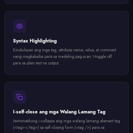
Syntax Highlighting
Kinukulayan ang mga tag, attribute name, value, at comment
nang magkakaiba para sa madaling pag-scan. I-toggle off
para sa plain text na output.
I-self-close ang mga Walang Lamang Tag
Awtomatikong i-collapse ang mga walang lamang element tag
(<tag></tag>) sa self-closing form (<tag />) para sa