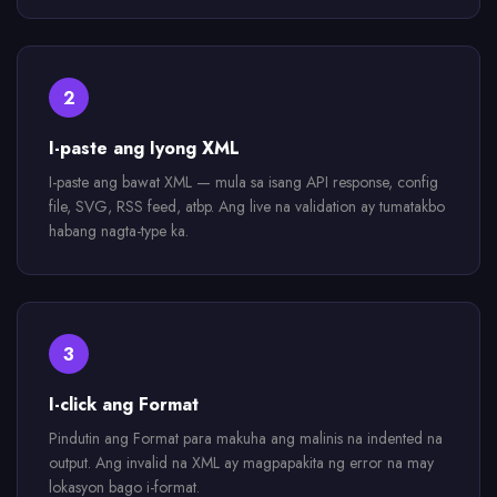
2
I-paste ang Iyong XML
I-paste ang bawat XML — mula sa isang API response, config
file, SVG, RSS feed, atbp. Ang live na validation ay tumatakbo
habang nagta-type ka.
3
I-click ang Format
Pindutin ang Format para makuha ang malinis na indented na
output. Ang invalid na XML ay magpapakita ng error na may
lokasyon bago i-format.