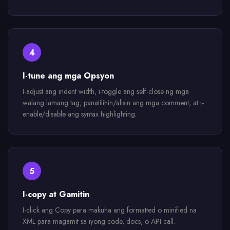
4
I-tune ang mga Opsyon
I-adjust ang indent width, i-toggle ang self-close ng mga
walang lamang tag, panatilihin/alisin ang mga comment, at i-
enable/disable ang syntax highlighting.
5
I-copy at Gamitin
I-click ang Copy para makuha ang formatted o minified na
XML para magamit sa iyong code, docs, o API call.