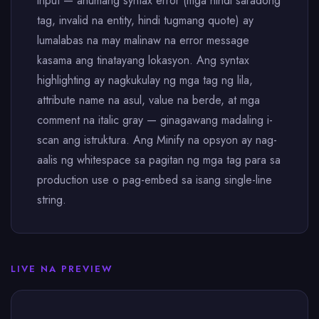
input — anumang syntax error (mga hindi saradong
tag, invalid na entity, hindi tugmang quote) ay
lumalabas na may malinaw na error message
kasama ang tinatayang lokasyon. Ang syntax
highlighting ay nagkukulay ng mga tag ng lila,
attribute name na asul, value na berde, at mga
comment na italic gray — ginagawang madaling i-
scan ang istruktura. Ang Minify na opsyon ay nag-
aalis ng whitespace sa pagitan ng mga tag para sa
production use o pag-embed sa isang single-line
string.
LIVE NA PREVIEW