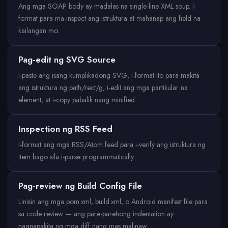
Ang mga SOAP body ay madalas na single-line XML soup. I-
format para ma-inspect ang istruktura at mahanap ang field na
kailangan mo.
Pag-edit ng SVG Source
I-paste ang isang kumplikadong SVG, i-format ito para makita
ang istruktura ng path/rect/g, i-edit ang mga partikular na
element, at i-copy pabalik nang minified.
Inspection ng RSS Feed
I-format ang mga RSS/Atom feed para i-verify ang istruktura ng
item bago sila i-parse programmatically.
Pag-review ng Build Config File
Linisin ang mga pom.xml, build.xml, o Android manifest file para
sa code review — ang pare-parehong indentation ay
nagpapakita ng mga diff nang mas malinaw.