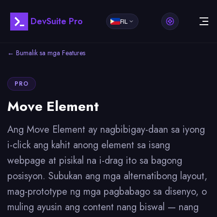
DevSuite Pro
FIL
← Bumalik sa mga Features
PRO
Move Element
Ang Move Element ay nagbibigay-daan sa iyong
i-click ang kahit anong element sa isang
webpage at pisikal na i-drag ito sa bagong
posisyon. Subukan ang mga alternatibong layout,
mag-prototype ng mga pagbabago sa disenyo, o
muling ayusin ang content nang biswal — nang