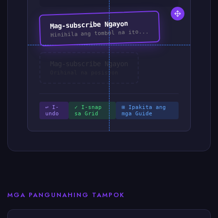
Mag-subscribe Ngayon
Hinihila ang tombol na ito...
Mag-subscribe Ngayon
Orihinal na posisyon
↩ I-
✓ I-snap
⊞ Ipakita ang
undo
sa Grid
mga Guide
MGA PANGUNAHING TAMPOK