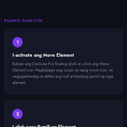
PAANO GAMITIN
1
I-activate ang Move Element
Buksan ang DevSuite Pro floating dock at i-click ang Move
Element icon. Nagbabago ang cursor sa isang move icon, na
nagpapahiwatig na aktibo ang tool at handang pumili ng mga
element.
2
I-click para Pumili ng Element