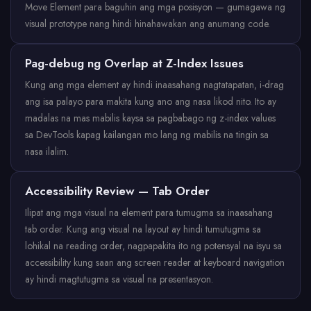
Move Element para baguhin ang mga posisyon — gumagawa ng
visual prototype nang hindi hinahawakan ang anumang code.
Pag-debug ng Overlap at Z-Index Issues
Kung ang mga element ay hindi inaasahang nagtatapatan, i-drag
ang isa palayo para makita kung ano ang nasa likod nito. Ito ay
madalas na mas mabilis kaysa sa pagbabago ng z-index values
sa DevTools kapag kailangan mo lang ng mabilis na tingin sa
nasa ilalim.
Accessibility Review — Tab Order
Ilipat ang mga visual na element para tumugma sa inaasahang
tab order. Kung ang visual na layout ay hindi tumutugma sa
lohikal na reading order, nagpapakita ito ng potensyal na isyu sa
accessibility kung saan ang screen reader at keyboard navigation
ay hindi magtutugma sa visual na presentasyon.