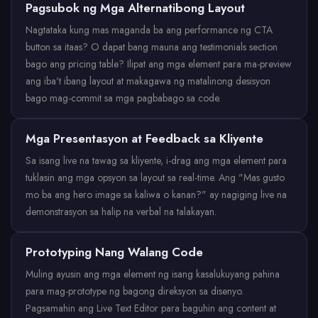
Pagsubok ng Mga Alternatibong Layout
Nagtataka kung mas maganda ba ang performance ng CTA
button sa itaas? O dapat bang mauna ang testimonials section
bago ang pricing table? Ilipat ang mga element para ma-preview
ang iba't ibang layout at makagawa ng matalinong desisyon
bago mag-commit sa mga pagbabago sa code.
Mga Presentasyon at Feedback sa Kliyente
Sa isang live na tawag sa kliyente, i-drag ang mga element para
tuklasin ang mga opsyon sa layout sa real-time. Ang "Mas gusto
mo ba ang hero image sa kaliwa o kanan?" ay nagiging live na
demonstrasyon sa halip na verbal na talakayan.
Prototyping Nang Walang Code
Muling ayusin ang mga element ng isang kasalukuyang pahina
para mag-prototype ng bagong direksyon sa disenyo.
Pagsamahin ang Live Text Editor para baguhin ang content at