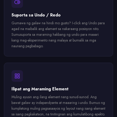
Suporta sa Undo / Redo
Gumawa ng galaw na hindi mo gusto? I-click ang Undo para
agad na maibalik ang element sa nakaraang posisyon nito.
Sumusuporta sa maraming hakbang ng undo para maaari
kang mag-eksperimento nang malaya at bumalik sa mga
naunang pagbabago.
Ilipat ang Maraming Element
Muling ayusin ang ilang element nang sunud-sunod. Ang
bawat galaw ay independyente at maaaring i-undo. Bumuo ng
kumpletong muling pagsasaayos ng layout nang isang element
sa isang pagkakataon, na tinitingnan ang kumulatibong epekto.