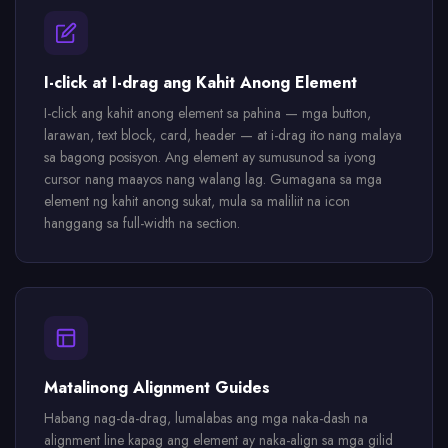
I-click at I-drag ang Kahit Anong Element
I-click ang kahit anong element sa pahina — mga button,
larawan, text block, card, header — at i-drag ito nang malaya
sa bagong posisyon. Ang element ay sumusunod sa iyong
cursor nang maayos nang walang lag. Gumagana sa mga
element ng kahit anong sukat, mula sa maliliit na icon
hanggang sa full-width na section.
Matalinong Alignment Guides
Habang nag-da-drag, lumalabas ang mga naka-dash na
alignment line kapag ang element ay naka-align sa mga gilid