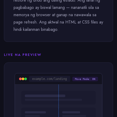
restore ng undo ang dating estado. Ang lahat ng
pagbabago ay biswal lamang — nananatili sila sa
memorya ng browser at ganap na nawawala sa
page refresh. Ang aktwal na HTML at CSS files ay
hindi kailanman binabago.
LIVE NA PREVIEW
example.com/landing
Move Mode: ON