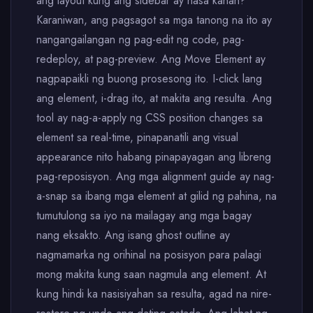
ang layout kung ang sidebar ay nasa kanan?"
Karaniwan, ang pagsagot sa mga tanong na ito ay
nangangailangan ng pag-edit ng code, pag-
redeploy, at pag-preview. Ang Move Element ay
nagpapaikli ng buong prosesong ito. I-click lang
ang element, i-drag ito, at makita ang resulta. Ang
tool ay nag-a-apply ng CSS position changes sa
element sa real-time, pinapanatili ang visual
appearance nito habang pinapayagan ang libreng
pag-reposisyon. Ang mga alignment guide ay nag-
a-snap sa ibang mga element at gilid ng pahina, na
tumutulong sa iyo na mailagay ang mga bagay
nang eksakto. Ang isang ghost outline ay
nagmamarka ng orihinal na posisyon para palagi
mong makita kung saan nagmula ang element. At
kung hindi ka nasisiyahan sa resulta, agad na nire-