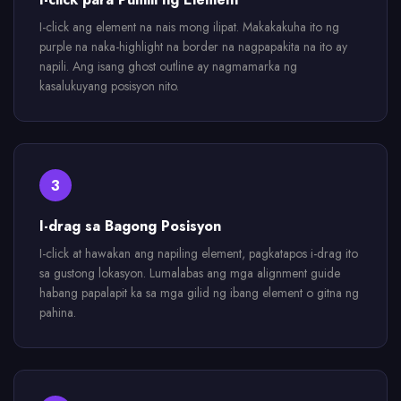
I-click ang element na nais mong ilipat. Makakakuha ito ng
purple na naka-highlight na border na nagpapakita na ito ay
napili. Ang isang ghost outline ay nagmamarka ng
kasalukuyang posisyon nito.
3
I-drag sa Bagong Posisyon
I-click at hawakan ang napiling element, pagkatapos i-drag ito
sa gustong lokasyon. Lumalabas ang mga alignment guide
habang papalapit ka sa mga gilid ng ibang element o gitna ng
pahina.