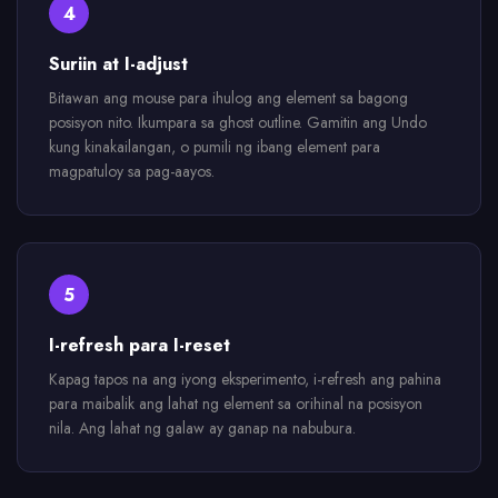
4
Suriin at I-adjust
Bitawan ang mouse para ihulog ang element sa bagong
posisyon nito. Ikumpara sa ghost outline. Gamitin ang Undo
kung kinakailangan, o pumili ng ibang element para
magpatuloy sa pag-aayos.
5
I-refresh para I-reset
Kapag tapos na ang iyong eksperimento, i-refresh ang pahina
para maibalik ang lahat ng element sa orihinal na posisyon
nila. Ang lahat ng galaw ay ganap na nabubura.