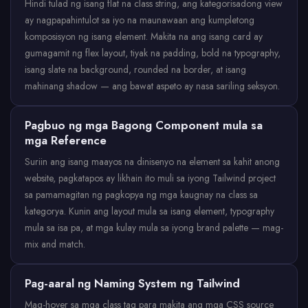
Hindi tulad ng isang flat na class string, ang kategorisadong view
ay nagpapahintulot sa iyo na maunawaan ang kumpletong
komposisyon ng isang element. Makita na ang isang card ay
gumagamit ng flex layout, tiyak na padding, bold na typography,
isang slate na background, rounded na border, at isang
mahinang shadow — ang bawat aspeto ay nasa sariling seksyon.
Pagbuo ng mga Bagong Component mula sa
mga Reference
Suriin ang isang maayos na dinisenyo na element sa kahit anong
website, pagkatapos ay likhain ito muli sa iyong Tailwind project
sa pamamagitan ng pagkopya ng mga kaugnay na class sa
kategorya. Kunin ang layout mula sa isang element, typography
mula sa isa pa, at mga kulay mula sa iyong brand palette — mag-
mix and match.
Pag-aaral ng Naming System ng Tailwind
Mag-hover sa mga class tag para makita ang mga CSS source