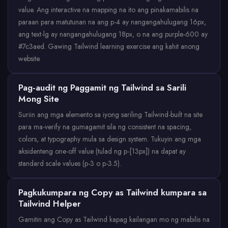
value. Ang interactive na mapping na ito ang pinakamabilis na
paraan para matutunan na ang p-4 ay nangangahulugang 16px,
ang text-lg ay nangangahulugang 18px, o na ang purple-600 ay
#7c3aed. Gawing Tailwind learning exercise ang kahit anong
website.
Pag-audit ng Paggamit ng Tailwind sa Sarili
Mong Site
Suriin ang mga elemento sa iyong sariling Tailwind-built na site
para ma-verify na gumagamit sila ng consistent na spacing,
colors, at typography mula sa design system. Tukuyin ang mga
aksidenteng one-off value (tulad ng p-[13px]) na dapat ay
standard scale values (p-3 o p-3.5).
Pagkukumpara ng Copy as Tailwind kumpara sa
Tailwind Helper
Gamitin ang Copy as Tailwind kapag kailangan mo ng mabilis na