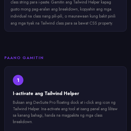
class string para i-paste. Gamitin ang Tailwind Helper kapag
gusto mong pag-aralan ang breakdown, kopyahin ang mga
individual na class nang pili-pili, o maunawaan kung bakit pinili
ang mga tiyak na Tailwind class para sa bawat CSS property.
PAANO GAMITIN
1
I-activate ang Tailwind Helper
Buksan ang DevSuite Pro floating dock at i-click ang icon ng
Tailwind Helper. Ina-activate ang tool at isang panel ang lilitaw
sa kanang bahagi, handa na magpakita ng mga class
breakdown.