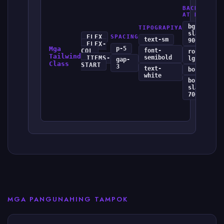
BACKGROUND
AT BORDER
bg-
TIPOGRAPIYA
slate-
SPACING
FLEX
text-sm
900
FLEX-
Mga
p-5
font-
COL
rounded-
Tailwind
semibold
ITEMS-
lg
gap-
Class
START
3
text-
border
white
border-
slate-
700
MGA PANGUNAHING TAMPOK