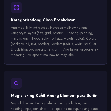
Kategorisadong Class Breakdown
Ang mga Tailwind class ay inayos sa malinaw na mga
kategorya: Layout (flex, grid, position), Spacing (padding,
margin, gap), Typography (font size, weight, color), Colors
(background, text, border), Borders (radius, width, style), at
Effects (shadow, opacity, transform). Ang bawat kategorya ay
maaaring i-collapse at malinaw na may label.
Mag-click ng Kahit Anong Element para Suriin
Mag-click sa kahit anong element — mga button, card,
heading, input, container — at agad na mapupuno ang panel