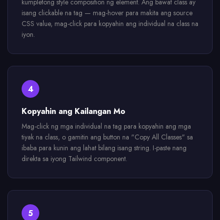
kumpletong style composition ng element. Ang bawat class ay
isang clickable na tag — mag-hover para makita ang source
CSS value, mag-click para kopyahin ang individual na class na
iyon.
4
Kopyahin ang Kailangan Mo
Mag-click ng mga individual na tag para kopyahin ang mga
tiyak na class, o gamitin ang button na "Copy All Classes" sa
ibaba para kunin ang lahat bilang isang string. I-paste nang
direkta sa iyong Tailwind component.
5