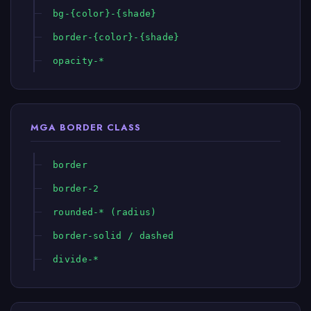
bg-{color}-{shade}
border-{color}-{shade}
opacity-*
MGA BORDER CLASS
border
border-2
rounded-* (radius)
border-solid / dashed
divide-*