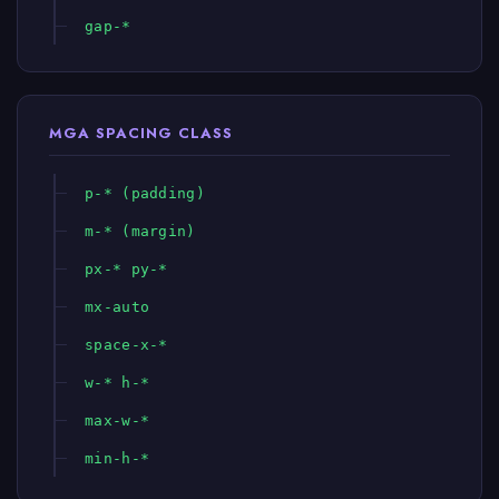
gap-*
MGA SPACING CLASS
p-* (padding)
m-* (margin)
px-* py-*
mx-auto
space-x-*
w-* h-*
max-w-*
min-h-*