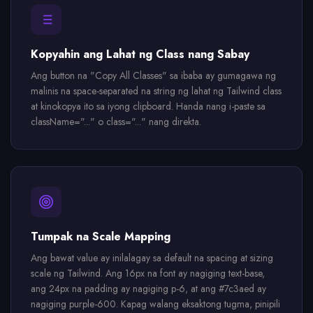
Kopyahin ang Lahat ng Class nang Sabay
Ang button na "Copy All Classes" sa ibaba ay gumagawa ng
malinis na space-separated na string ng lahat ng Tailwind class
at kinokopya ito sa iyong clipboard. Handa nang i-paste sa
className="..." o class="..." nang direkta.
Tumpak na Scale Mapping
Ang bawat value ay inilalagay sa default na spacing at sizing
scale ng Tailwind. Ang 16px na font ay nagiging text-base,
ang 24px na padding ay nagiging p-6, at ang #7c3aed ay
nagiging purple-600. Kapag walang eksaktong tugma, pinipili