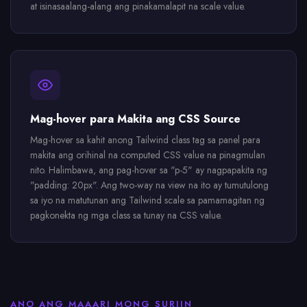
at isinasaalang-alang ang pinakamalapit na scale value.
Mag-hover para Makita ang CSS Source
Mag-hover sa kahit anong Tailwind class tag sa panel para
makita ang orihinal na computed CSS value na pinagmulan
nito. Halimbawa, ang pag-hover sa "p-5" ay nagpapakita ng
"padding: 20px". Ang two-way na view na ito ay tumutulong
sa iyo na matutunan ang Tailwind scale sa pamamagitan ng
pagkonekta ng mga class sa tunay na CSS value.
ANO ANG MAAARI MONG SURIIN