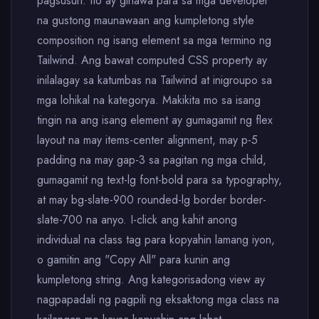
pagsusuri. Ito ay ginawa para sa mga developer
na gustong maunawaan ang kumpletong style
composition ng isang element sa mga termino ng
Tailwind. Ang bawat computed CSS property ay
inilalagay sa katumbas na Tailwind at inigroupo sa
mga lohikal na kategorya. Makikita mo sa isang
tingin na ang isang element ay gumagamit ng flex
layout na may items-center alignment, may p-5
padding na may gap-3 sa pagitan ng mga child,
gumagamit ng text-lg font-bold para sa typography,
at may bg-slate-900 rounded-lg border border-
slate-700 na anyo. I-click ang kahit anong
individual na class tag para kopyahin lamang iyon,
o gamitin ang "Copy All" para kunin ang
kumpletong string. Ang kategorisadong view ay
nagpapadali ng pagpili ng eksaktong mga class na