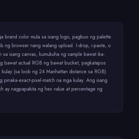
 brand color mula sa isang logo, pagbuo ng palette
ob ng browser nang walang upload. I-drop, i-paste, o
 sa isang canvas, kumukuha ng sample bawat ika-
 ang bawat actual RGB ng bawat bucket, pagkatapos
kulay (sa loob ng 24 Manhattan distance sa RGB).
ang pinaka-exact-pixel-match na mga kulay. Ang isang
tch ay nagpapakita ng hex value at percentage ng