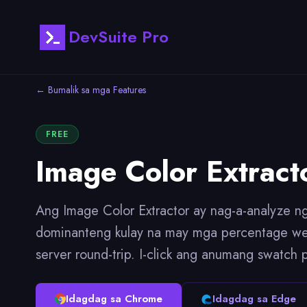
DevSuite Pro
← Bumalik sa mga Features
FREE
Image Color Extract
Ang Image Color Extractor ay nag-a-analyze ng
dominanteng kulay na may mga percentage weig
server round-trip. I-click ang anumang swatch 
Idagdag sa Chrome
Idagdag sa Edge