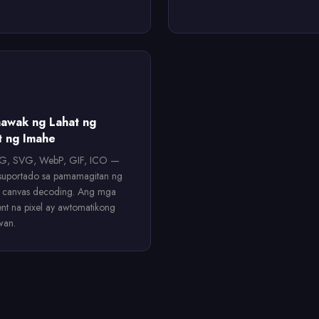
awak ng Lahat ng
t ng Imahe
G, SVG, WebP, GIF, ICO —
 suportado sa pamamagitan ng
d canvas decoding. Ang mga
ent na pixel ay awtomatikong
wan.