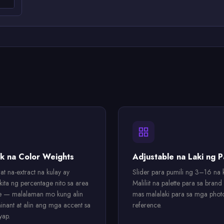
k na Color Weights
Adjustable na Laki ng P
t na-extract na kulay ay
Slider para pumili ng 3–16 na k
ita ng percentage nito sa area
Maliliit na palette para sa brand
e — malalaman mo kung alin
mas malalaki para sa mga phot
nant at alin ang mga accent sa
reference.
yap.