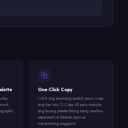
alette
One-Click Copy
ulay.
I-click ang anumang swatch para i-copy
 work;
ang hex nito. O Copy All para makuha
ographic
ang buong palette bilang isang newline-
separated na listahan para sa
maramihang paggamit.