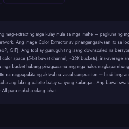
ang mag-extract ng mga kulay mula sa mga imahe — pagkuha ng mga
 artwork. Ang Image Color Extractor ay pinangangasiwaan ito sa lo
bP, GIF). Ang tool ay gumuguhit ng isang downscaled na bersyon
ced color space (5-bit bawat channel, ~32K buckets), ina-average
 na mga bucket habang pinagsasama ang mga halos magkaparehong 
lette na nagpapakita ng aktwal na visual composition — hindi lang 
kuha ang laki ng palette batay sa iyong kailangan. Ang bawat swa
 All para makuha silang lahat.