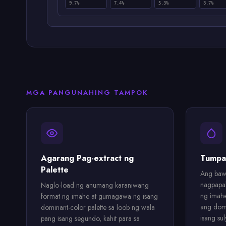
9.7%
7.4%
5.3%
3.7%
MGA PANGUNAHING TAMPOK
Agarang Pag-extract ng
Tumpa
Palette
Ang bawa
nagpapak
Naglo-load ng anumang karaniwang
ng imah
format ng imahe at gumagawa ng isang
ang domi
dominant-color palette sa loob ng wala
isang sul
pang isang segundo, kahit para sa