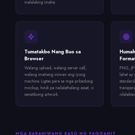
malalaking imahe.
Tumatakbo Nang Buo sa
Humah
Browser
Forma
Walang upload, walang server call,
PNG, JP
walang imaheng iniiwan ang iyong
lahat ay
machine. Ligtas para sa mga pribadong
standar
mockup, hindi pa nailalathalang asset, o
transpar
sensitibong artwork.
nilalakta
MGA KARANIWANG KASO NG PAGGAMIT