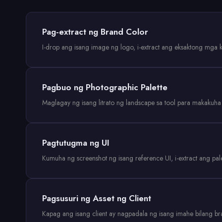
Pag-extract ng Brand Color
I-drop ang isang image ng logo, i-extract ang eksaktong mga ku
Pagbuo ng Photographic Palette
Maglagay ng isang litrato ng landscape sa tool para makakuha
Pagtutugma ng UI
Kumuha ng screenshot ng isang reference UI, i-extract ang pale
Pagsusuri ng Asset ng Client
Kapag ang isang client ay nagpadala ng isang imahe bilang bran