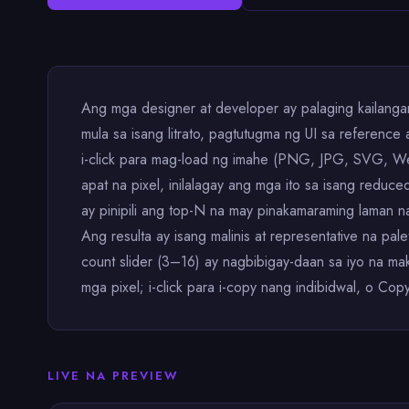
Ang mga designer at developer ay palaging kailang
mula sa isang litrato, pagtutugma ng UI sa reference
i-click para mag-load ng imahe (PNG, JPG, SVG, We
apat na pixel, inilalagay ang mga ito sa isang redu
ay pinipili ang top-N na may pinakamaraming laman
Ang resulta ay isang malinis at representative na pa
count slider (3–16) ay nagbibigay-daan sa iyo na ma
mga pixel; i-click para i-copy nang indibidwal, o Copy
LIVE NA PREVIEW