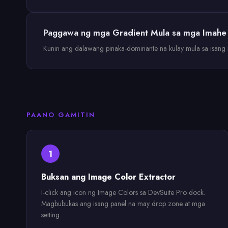
Paggawa ng mga Gradient Mula sa mga Imahe
Kunin ang dalawang pinaka-dominante na kulay mula sa isan
PAANO GAMITIN
1
Buksan ang Image Color Extractor
I-click ang icon ng Image Colors sa DevSuite Pro dock.
Magbubukas ang isang panel na may drop zone at mga
setting.