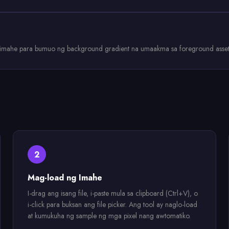
g imahe para bumuo ng background gradient na umaakma sa foreground asset
2
Mag-load ng Imahe
I-drag ang isang file, i-paste mula sa clipboard (Ctrl+V), o
i-click para buksan ang file picker. Ang tool ay naglo-load
at kumukuha ng sample ng mga pixel nang awtomatiko.