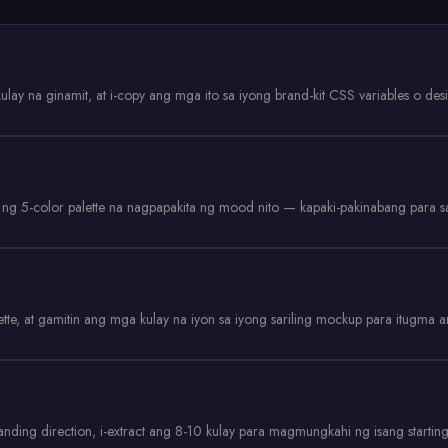
lay na ginamit, at i-copy ang mga ito sa iyong brand-kit CSS variables o des
 ng 5-color palette na nagpapakita ng mood nito — kapaki-pakinabang para sa
tte, at gamitin ang mga kulay na iyon sa iyong sariling mockup para itugma an
ding direction, i-extract ang 8-10 kulay para magmungkahi ng isang starting p