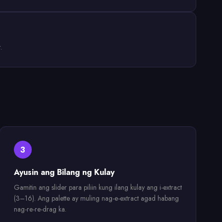
.
3
Ayusin ang Bilang ng Kulay
Gamitin ang slider para piliin kung ilang kulay ang i-extract
(3–16). Ang palette ay muling nag-e-extract agad habang
nag-re-re-drag ka.