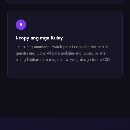
5
I-copy ang mga Kulay
I-click ang anumang swatch para i-copy ang hex nito, o
gamitin ang Copy All para makuha ang buong palette
bilang listahan para magamit sa iyong design tool o CSS.