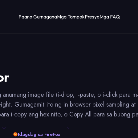
Paano Gumagana
Mga Tampok
Presyo
Mga FAQ
or
 anumang image file (i-drop, i-paste, o i-click para 
ht. Gumagamit ito ng in-browser pixel sampling at 
para i-copy ang hex nito, o Copy All para sa buong pa
Idagdag sa FireFox