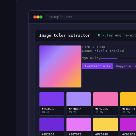
example.com
Image Color Extractor
8 kulay ang na-ex
1920 × 1080
40000 pixels sampled
Mga Kulay
I-extract muli
Kopyahin L
#7C3AED
#A78BFA
#F472B6
#FBBF24
28.4%
19.2%
14.8%
11.5%
#6D28D9
#E879F9
#FCD34D
#C026D3