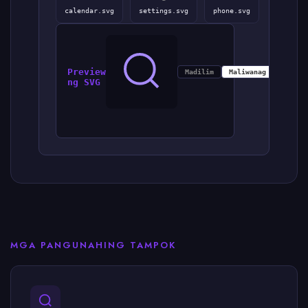
calendar.svg
settings.svg
phone.svg
Preview
Madilim
Maliwanag
Grid
ng SVG
MGA PANGUNAHING TAMPOK