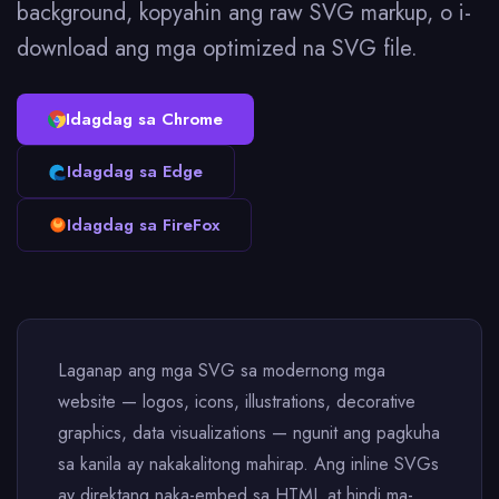
background, kopyahin ang raw SVG markup, o i-
download ang mga optimized na SVG file.
Idagdag sa Chrome
Idagdag sa Edge
Idagdag sa FireFox
Laganap ang mga SVG sa modernong mga
website — logos, icons, illustrations, decorative
graphics, data visualizations — ngunit ang pagkuha
sa kanila ay nakakalitong mahirap. Ang inline SVGs
ay direktang naka-embed sa HTML at hindi ma-