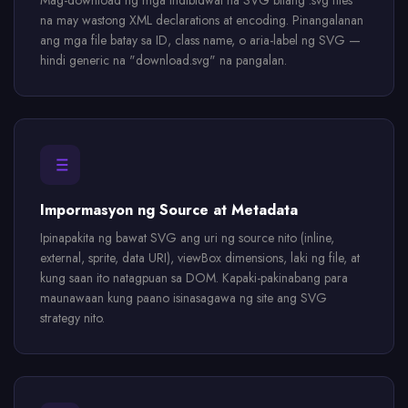
Mag-download ng mga indibidwal na SVG bilang .svg files
na may wastong XML declarations at encoding. Pinangalanan
ang mga file batay sa ID, class name, o aria-label ng SVG —
hindi generic na "download.svg" na pangalan.
Impormasyon ng Source at Metadata
Ipinapakita ng bawat SVG ang uri ng source nito (inline,
external, sprite, data URI), viewBox dimensions, laki ng file, at
kung saan ito natagpuan sa DOM. Kapaki-pakinabang para
maunawaan kung paano isinasagawa ng site ang SVG
strategy nito.