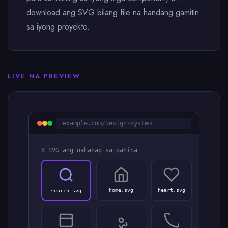
download ang SVG bilang file na handang gamitin
sa iyong proyekto.
LIVE NA PREVIEW
example.com/design-system
8 SVG ang nahanap sa pahina
home.svg
heart.svg
search.svg