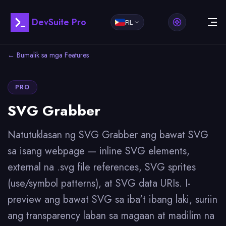
DevSuite Pro
FIL
← Bumalik sa mga Features
PRO
SVG Grabber
Natutuklasan ng SVG Grabber ang bawat SVG
sa isang webpage — inline SVG elements,
external na .svg file references, SVG sprites
(use/symbol patterns), at SVG data URIs. I-
preview ang bawat SVG sa iba't ibang laki, suriin
ang transparency laban sa magaan at madilim na