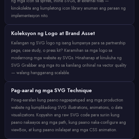
ng mga icon sa sprites, inline SVGs, at external files —
kinokolekta ang kumpletong icon library anuman ang paraan ng
implementasyon nito.
Koleksyon ng Logo at Brand Asset
Kailangan ng SVG logo ng isang kumpanya para sa partnership
page, case study, o press kit? Karamihan sa mga logo sa
modernong mga website ay SVGs. Hinahanap at kinukuha ng
SVG Grabber ang mga ito sa kanilang orihinal na vector quality
— walang hangganang scalable.
Pag-aaral ng mga SVG Technique
Pinag-aaralan kung paano nagpapatupad ang mga production
website ng kumplikadong SVG illustrations, animations, o data
visualizations. Kopyahin ang raw SVG code para suriin kung
paano nakaayos ang mga path, kung paano naka-configure ang
viewBox, at kung paano inilalapat ang mga CSS animation.