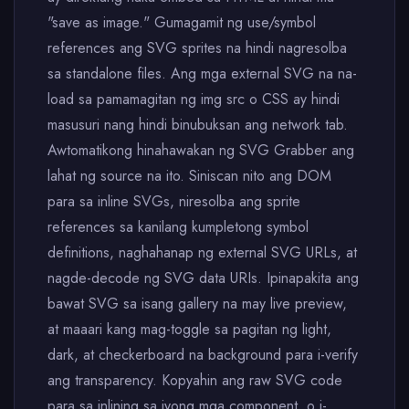
"save as image." Gumagamit ng use/symbol
references ang SVG sprites na hindi nagresolba
sa standalone files. Ang mga external SVG na na-
load sa pamamagitan ng img src o CSS ay hindi
masusuri nang hindi binubuksan ang network tab.
Awtomatikong hinahawakan ng SVG Grabber ang
lahat ng source na ito. Siniscan nito ang DOM
para sa inline SVGs, niresolba ang sprite
references sa kanilang kumpletong symbol
definitions, naghahanap ng external SVG URLs, at
nagde-decode ng SVG data URIs. Ipinapakita ang
bawat SVG sa isang gallery na may live preview,
at maaari kang mag-toggle sa pagitan ng light,
dark, at checkerboard na background para i-verify
ang transparency. Kopyahin ang raw SVG code
para sa inlining sa iyong mga component, o i-