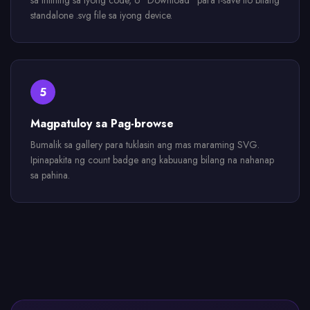
sa inlining sa iyong code, o "Download" para i-save ito bilang
standalone .svg file sa iyong device.
5
Magpatuloy sa Pag-browse
Bumalik sa gallery para tuklasin ang mas maraming SVG.
Ipinapakita ng count badge ang kabuuang bilang na nahanap
sa pahina.