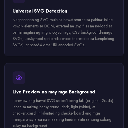
Universal SVG Detection
Naghahanap ng SVG mula sa bawat source sa pahina: inline
<svg> elements sa DOM, external na .svg files na na-load sa
pamamagitan ng img o object tags, CSS background-image
SVGs, use/symbol sprite references (naresolba sa kumpletong
SVGs), at base64 data URI encoded SVGs.
Live Preview na may mga Background
I-preview ang bawat SVG sa iba't ibang laki (original, 2x, 4x)
laban sa tatlong background: dark, light (white), at
checkerboard. Inilalantad ng checkerboard ang mga
transparency area na maaaring hindi makita sa isang solong
kulay na background.