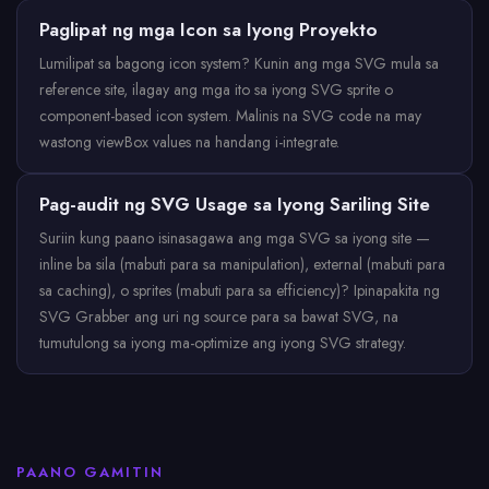
Paglipat ng mga Icon sa Iyong Proyekto
Lumilipat sa bagong icon system? Kunin ang mga SVG mula sa
reference site, ilagay ang mga ito sa iyong SVG sprite o
component-based icon system. Malinis na SVG code na may
wastong viewBox values na handang i-integrate.
Pag-audit ng SVG Usage sa Iyong Sariling Site
Suriin kung paano isinasagawa ang mga SVG sa iyong site —
inline ba sila (mabuti para sa manipulation), external (mabuti para
sa caching), o sprites (mabuti para sa efficiency)? Ipinapakita ng
SVG Grabber ang uri ng source para sa bawat SVG, na
tumutulong sa iyong ma-optimize ang iyong SVG strategy.
PAANO GAMITIN