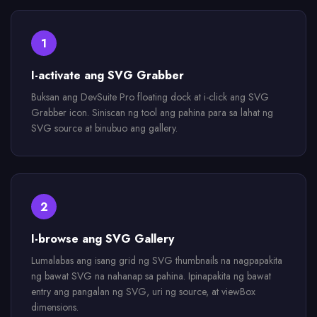
1
I-activate ang SVG Grabber
Buksan ang DevSuite Pro floating dock at i-click ang SVG
Grabber icon. Siniscan ng tool ang pahina para sa lahat ng
SVG source at binubuo ang gallery.
2
I-browse ang SVG Gallery
Lumalabas ang isang grid ng SVG thumbnails na nagpapakita
ng bawat SVG na nahanap sa pahina. Ipinapakita ng bawat
entry ang pangalan ng SVG, uri ng source, at viewBox
dimensions.