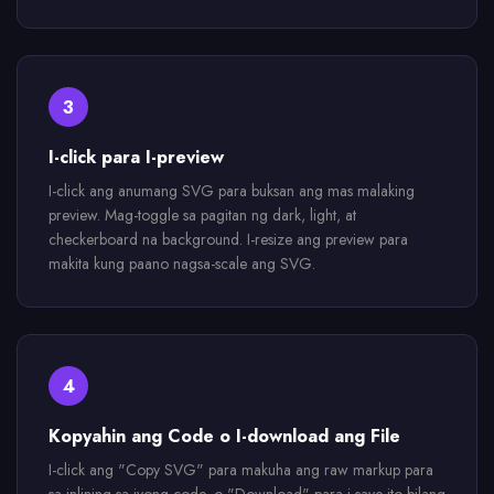
3
I-click para I-preview
I-click ang anumang SVG para buksan ang mas malaking
preview. Mag-toggle sa pagitan ng dark, light, at
checkerboard na background. I-resize ang preview para
makita kung paano nagsa-scale ang SVG.
4
Kopyahin ang Code o I-download ang File
I-click ang "Copy SVG" para makuha ang raw markup para