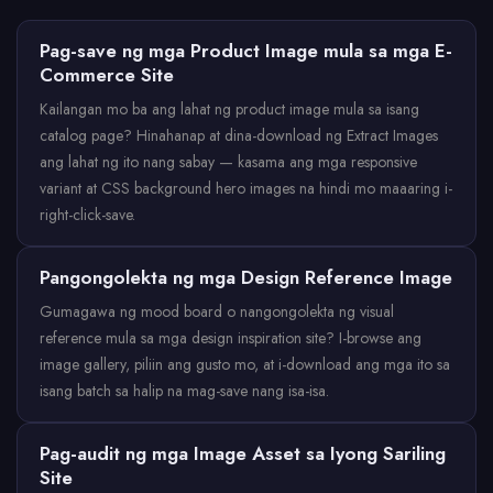
Pag-save ng mga Product Image mula sa mga E-
Commerce Site
Kailangan mo ba ang lahat ng product image mula sa isang
catalog page? Hinahanap at dina-download ng Extract Images
ang lahat ng ito nang sabay — kasama ang mga responsive
variant at CSS background hero images na hindi mo maaaring i-
right-click-save.
Pangongolekta ng mga Design Reference Image
Gumagawa ng mood board o nangongolekta ng visual
reference mula sa mga design inspiration site? I-browse ang
image gallery, piliin ang gusto mo, at i-download ang mga ito sa
isang batch sa halip na mag-save nang isa-isa.
Pag-audit ng mga Image Asset sa Iyong Sariling
Site