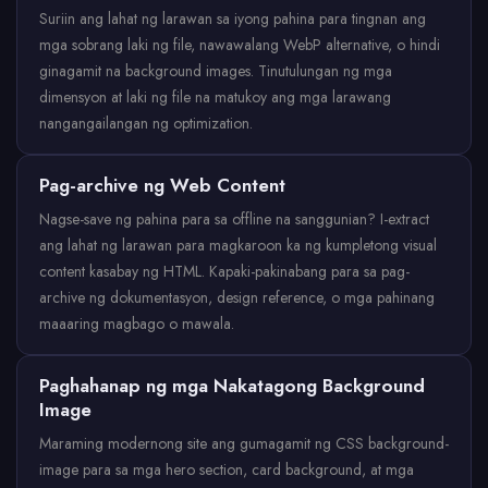
Suriin ang lahat ng larawan sa iyong pahina para tingnan ang
mga sobrang laki ng file, nawawalang WebP alternative, o hindi
ginagamit na background images. Tinutulungan ng mga
dimensyon at laki ng file na matukoy ang mga larawang
nangangailangan ng optimization.
Pag-archive ng Web Content
Nagse-save ng pahina para sa offline na sanggunian? I-extract
ang lahat ng larawan para magkaroon ka ng kumpletong visual
content kasabay ng HTML. Kapaki-pakinabang para sa pag-
archive ng dokumentasyon, design reference, o mga pahinang
maaaring magbago o mawala.
Paghahanap ng mga Nakatagong Background
Image
Maraming modernong site ang gumagamit ng CSS background-
image para sa mga hero section, card background, at mga