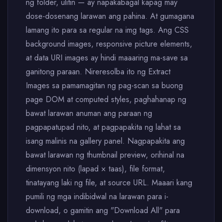
ng folder, ulitin — ay napakabagal kapag may
dose-dosenang larawan ang pahina. At gumagana
lamang ito para sa regular na img tags. Ang CSS
background images, responsive picture elements,
at data URI images ay hindi maaaring ma-save sa
ganitong paraan. Nireresolba ito ng Extract
Images sa pamamagitan ng pag-scan sa buong
page DOM at computed styles, paghahanap ng
bawat larawan anuman ang paraan ng
pagpapatupad nito, at pagpapakita ng lahat sa
isang malinis na gallery panel. Nagpapakita ang
bawat larawan ng thumbnail preview, orihinal na
dimensyon nito (lapad × taas), file format,
tinatayang laki ng file, at source URL. Maaari kang
pumili ng mga indibidwal na larawan para i-
download, o gamitin ang "Download All" para