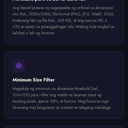
Ang bawat larawan ay nagpapakita ng orihinal na dimensyon
nito (hal., 1920×1080), file format (PNG, JPG, WebP, SVG),
tinatayang laki ng file (hal., 245 KB), at ang source URL o
CSS property na pinanggalingan nito. Walang hula tungkol sa
kalidad o laki ng larawan.
Minimum Size Filter
Magtakda ng minimum na dimension threshold (hal.,
100×100) para i-filter ang maliliit na larawan tulad ng
tracking pixels, spacer GIFs, at favicon. Mag-focus sa mga
larawang may kaugnayan sa content na talagang mahalaga.