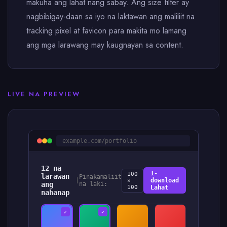
makuha ang lahat nang sabay. Ang size filter ay
nagbibigay-daan sa iyo na laktawan ang maliliit na
tracking pixel at favicon para makita mo lamang
ang mga larawang may kaugnayan sa content.
LIVE NA PREVIEW
example.com/portfolio
12 na
I-
100
larawan
Pinakamaliit
|
download
×
ang
na laki:
100
Lahat
nahanap
✓
✓