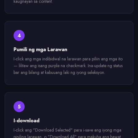
kaugnayan sa content.
4
Pumili ng mga Larawan
I-click ang mga indibidwal na larawan para piliin ang mga ito
— lilitaw ang isang purple na checkmark. Ina-update ng status
bar ang bilang at kabuuang laki ng iyong seleksyon.
5
I-download
I-click ang "Download Selected" para i-save ang iyong mga
piniling larawan, o "Download All" para makuha ang bawat