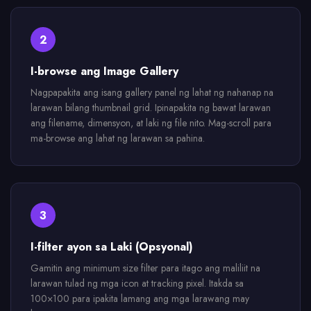
2
I-browse ang Image Gallery
Nagpapakita ang isang gallery panel ng lahat ng nahanap na
larawan bilang thumbnail grid. Ipinapakita ng bawat larawan
ang filename, dimensyon, at laki ng file nito. Mag-scroll para
ma-browse ang lahat ng larawan sa pahina.
3
I-filter ayon sa Laki (Opsyonal)
Gamitin ang minimum size filter para itago ang maliliit na
larawan tulad ng mga icon at tracking pixel. Itakda sa
100×100 para ipakita lamang ang mga larawang may