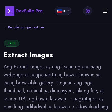
DevSuite Pro
FIL
← Bumalik sa mga Features
FREE
Extract Images
Ang Extract Images ay nag-i-scan ng anumang
webpage at nagpapakita ng bawat larawan sa
isang browsable gallery. Tingnan ang mga
thumbnail, orihinal na dimensyon, laki ng file, at
source URL ng bawat larawan — pagkatapos ay
pumili ng indibidwal na larawan o i-download ang