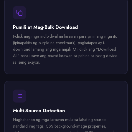
Pumili at Mag-Bulk Download
I-click ang mga indibidwal na larawan para piliin ang mga ito
(ipinapakita ng purple na checkmark), pagkatapos ay i-
download lamang ang mga napili. O i-click ang "Download
All" para i-save ang bawat larawan sa pahina sa iyong device
sa isang aksyon.
Multi-Source Detection
Naghahanap ng mga larawan mula sa lahat ng source:
standard img tags, CSS background-image properties,