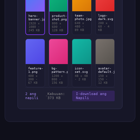
team-
logo-
hero-
product-
photo.jpg
dark.svg
banner.jpg
shot.png
640 ×
200 ×
1920 ×
800 ×
480 ·
60 · 4
1080 ·
600 ·
89 KB
KB
245 KB
128 KB
feature-
bg-
icon-
avatar-
1.png
pattern.png
set.svg
default.jpg
400 ×
1200 ×
48 × 48
150 ×
300 ·
800 ·
· 2 KB
150 ·
67 KB
156 KB
12 KB
2 ang
Kabuuan:
I-download ang
·
napili
373 KB
Napili