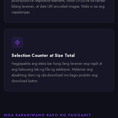
picture/source responsive elements, inline SVGs na na-render
bilang larawan, at data URI encoded images. Wala ni isa ang
napalampas.
Selection Counter at Size Total
Nagpapakita ang status bar kung ilang larawan ang napili at
ang kabuuang laki ng file ng seleksyon. Malaman ang
eksaktong dami ng ida-download mo bago pindutin ang
download button.
MGA KARANIWANG KASO NG PAGGAMIT