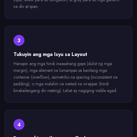
na div at span.
3
Tukuyin ang mga Isyu sa Layout
Hanapin ang mga hindi inaasahang gaps (dulot ng mga
margin), mga element na lumampas sa kanilang mga
container (overflow), asimetriko na spacing (inconsistent na
padding), o mga malalim na nested na wrapper (hindi
kinakailangang div nesting). Lahat ay nagiging visible agad.
4