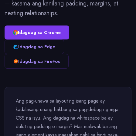
— kasama ang kanilang padding, margins, at
nesting relationships.
Idagdag sa Chrome
Idagdag sa Edge
Idagdag sa FireFox
Ang pag-unawa sa layout ng isang page ay
kadalasang unang hakbang sa pag-debug ng mga
CSS na isyu. Ang dagdag na whitespace ba ay
dulot ng padding o margin? Mas malawak ba ang
isang element kaysa inaasahan dahil sa hindi naka-