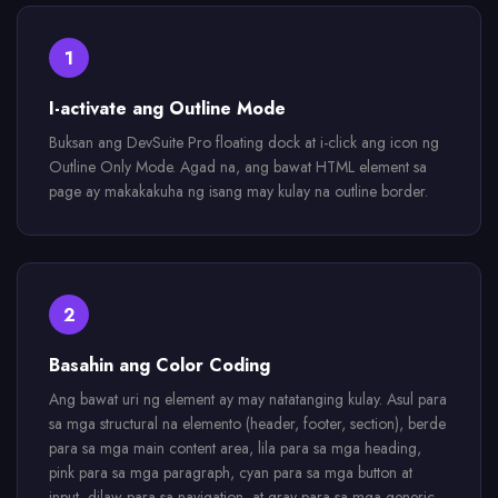
1
I-activate ang Outline Mode
Buksan ang DevSuite Pro floating dock at i-click ang icon ng
Outline Only Mode. Agad na, ang bawat HTML element sa
page ay makakakuha ng isang may kulay na outline border.
2
Basahin ang Color Coding
Ang bawat uri ng element ay may natatanging kulay. Asul para
sa mga structural na elemento (header, footer, section), berde
para sa mga main content area, lila para sa mga heading,
pink para sa mga paragraph, cyan para sa mga button at
input, dilaw para sa navigation, at gray para sa mga generic