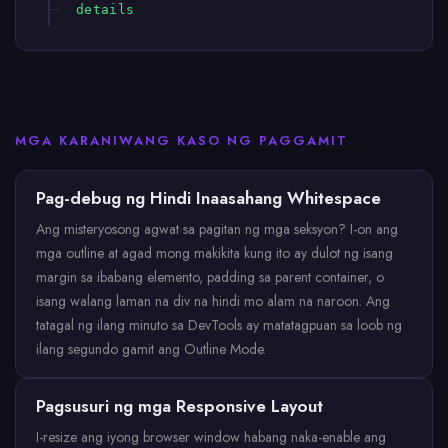
details
MGA KARANIWANG KASO NG PAGGAMIT
Pag-debug ng Hindi Inaasahang Whitespace
Ang misteryosong agwat sa pagitan ng mga seksyon? I-on ang
mga outline at agad mong makikita kung ito ay dulot ng isang
margin sa ibabang elemento, padding sa parent container, o
isang walang laman na div na hindi mo alam na naroon. Ang
tatagal ng ilang minuto sa DevTools ay matatagpuan sa loob ng
ilang segundo gamit ang Outline Mode.
Pagsusuri ng mga Responsive Layout
I-resize ang iyong browser window habang naka-enable ang