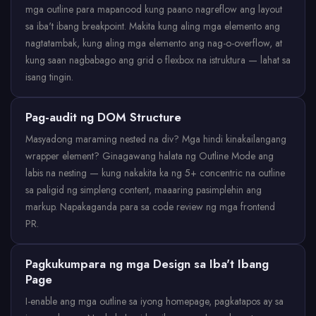
mga outline para mapanood kung paano nagreflow ang layout
sa iba't ibang breakpoint. Makita kung aling mga elemento ang
nagtatambak, kung aling mga elemento ang nag-o-overflow, at
kung saan nagbabago ang grid o flexbox na istruktura — lahat sa
isang tingin.
Pag-audit ng DOM Structure
Masyadong maraming nested na div? Mga hindi kinakailangang
wrapper element? Ginagawang halata ng Outline Mode ang
labis na nesting — kung nakakita ka ng 5+ concentric na outline
sa paligid ng simpleng content, maaaring pasimplehin ang
markup. Napakaganda para sa code review ng mga frontend
PR.
Pagkukumpara ng mga Design sa Iba't Ibang
Page
I-enable ang mga outline sa iyong homepage, pagkatapos ay sa