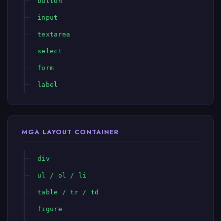
button
input
textarea
select
form
label
MGA LAYOUT CONTAINER
div
ul / ol / li
table / tr / td
figure