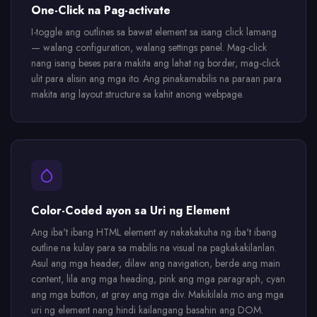
One-Click na Pag-activate
I-toggle ang outlines sa bawat element sa isang click lamang
— walang configuration, walang settings panel. Mag-click
nang isang beses para makita ang lahat ng border, mag-click
ulit para alisin ang mga ito. Ang pinakamabilis na paraan para
makita ang layout structure sa kahit anong webpage.
Color-Coded ayon sa Uri ng Element
Ang iba't ibang HTML element ay nakakakuha ng iba't ibang
outline na kulay para sa mabilis na visual na pagkakakilanlan.
Asul ang mga header, dilaw ang navigation, berde ang main
content, lila ang mga heading, pink ang mga paragraph, cyan
ang mga button, at gray ang mga div. Makikilala mo ang mga
uri ng element nang hindi kailangang basahin ang DOM.