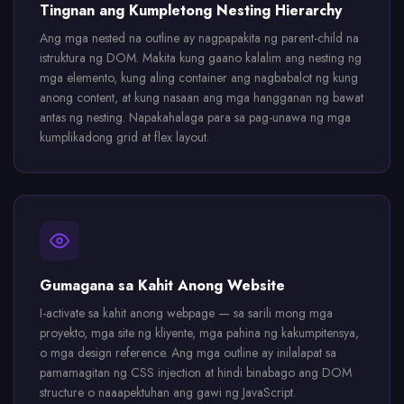
Tingnan ang Kumpletong Nesting Hierarchy
Ang mga nested na outline ay nagpapakita ng parent-child na
istruktura ng DOM. Makita kung gaano kalalim ang nesting ng
mga elemento, kung aling container ang nagbabalot ng kung
anong content, at kung nasaan ang mga hangganan ng bawat
antas ng nesting. Napakahalaga para sa pag-unawa ng mga
kumplikadong grid at flex layout.
Gumagana sa Kahit Anong Website
I-activate sa kahit anong webpage — sa sarili mong mga
proyekto, mga site ng kliyente, mga pahina ng kakumpitensya,
o mga design reference. Ang mga outline ay inilalapat sa
pamamagitan ng CSS injection at hindi binabago ang DOM
structure o naaapektuhan ang gawi ng JavaScript.