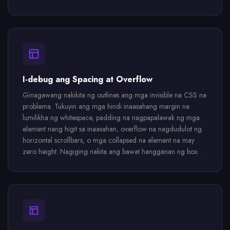
I-debug ang Spacing at Overflow
Ginagawang nakikita ng outlines ang mga invisible na CSS na
problema. Tukuyin ang mga hindi inaasahang margin na
lumilikha ng whitespace, padding na nagpapalawak ng mga
element nang higit sa inaasahan, overflow na nagdudulot ng
horizontal scrollbars, o mga collapsed na element na may
zero height. Nagiging nakita ang bawat hangganan ng box.