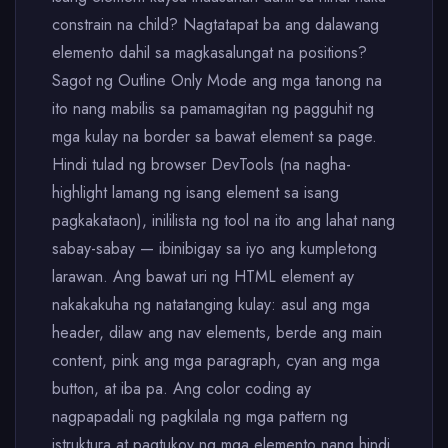
constrain na child? Nagtatapat ba ang dalawang
elemento dahil sa magkasalungat na positions?
Sagot ng Outline Only Mode ang mga tanong na
ito nang mabilis sa pamamagitan ng pagguhit ng
mga kulay na border sa bawat element sa page.
Hindi tulad ng browser DevTools (na nagha-
highlight lamang ng isang element sa isang
pagkakataon), inililista ng tool na ito ang lahat nang
sabay-sabay — ibinibigay sa iyo ang kumpletong
larawan. Ang bawat uri ng HTML element ay
nakakakuha ng natatanging kulay: asul ang mga
header, dilaw ang nav elements, berde ang main
content, pink ang mga paragraph, cyan ang mga
button, at iba pa. Ang color coding ay
nagpapadali ng pagkilala ng mga pattern ng
istruktura at pagtukoy ng mga elemento nang hindi