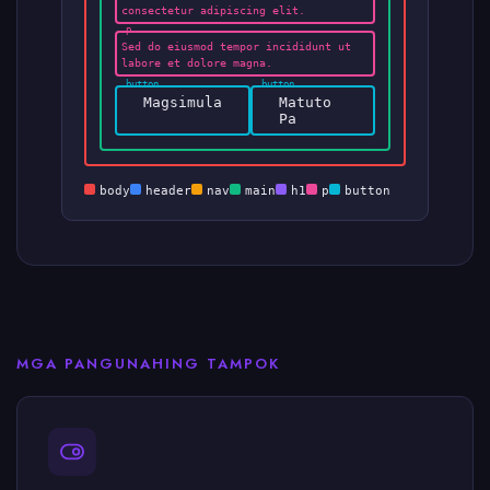
consectetur adipiscing elit.
Sed do eiusmod tempor incididunt ut
labore et dolore magna.
Magsimula
Matuto
Pa
body
header
nav
main
h1
p
button
MGA PANGUNAHING TAMPOK