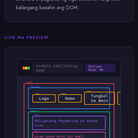
kailangang basahin ang DOM.
LIVE NA PREVIEW
example.com/landing-
Outline
page
Mode: ON
Tungkol
Konta
Logo
Home
Sa Amin
Kami
Maligayang Pagdating sa Aming
Site
Lorem ipsum dolor sit amet,