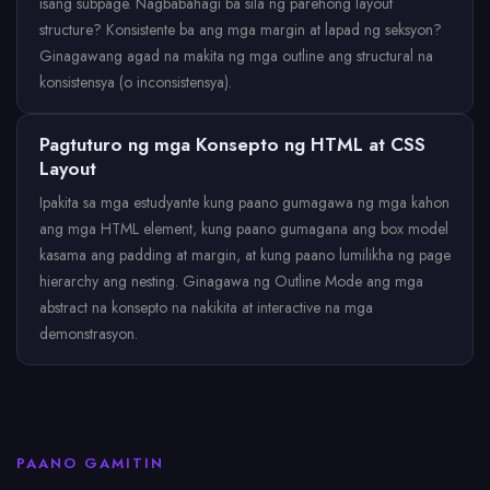
isang subpage. Nagbabahagi ba sila ng parehong layout
structure? Konsistente ba ang mga margin at lapad ng seksyon?
Ginagawang agad na makita ng mga outline ang structural na
konsistensya (o inconsistensya).
Pagtuturo ng mga Konsepto ng HTML at CSS
Layout
Ipakita sa mga estudyante kung paano gumagawa ng mga kahon
ang mga HTML element, kung paano gumagana ang box model
kasama ang padding at margin, at kung paano lumilikha ng page
hierarchy ang nesting. Ginagawa ng Outline Mode ang mga
abstract na konsepto na nakikita at interactive na mga
demonstrasyon.
PAANO GAMITIN