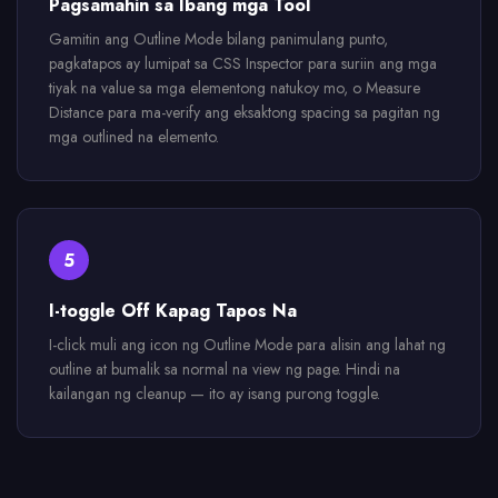
Pagsamahin sa Ibang mga Tool
Gamitin ang Outline Mode bilang panimulang punto,
pagkatapos ay lumipat sa CSS Inspector para suriin ang mga
tiyak na value sa mga elementong natukoy mo, o Measure
Distance para ma-verify ang eksaktong spacing sa pagitan ng
mga outlined na elemento.
5
I-toggle Off Kapag Tapos Na
I-click muli ang icon ng Outline Mode para alisin ang lahat ng
outline at bumalik sa normal na view ng page. Hindi na
kailangan ng cleanup — ito ay isang purong toggle.