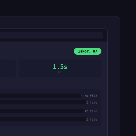
Iskor: 87
1.5s
TTI
4 na file
2 file
12 file
2 file