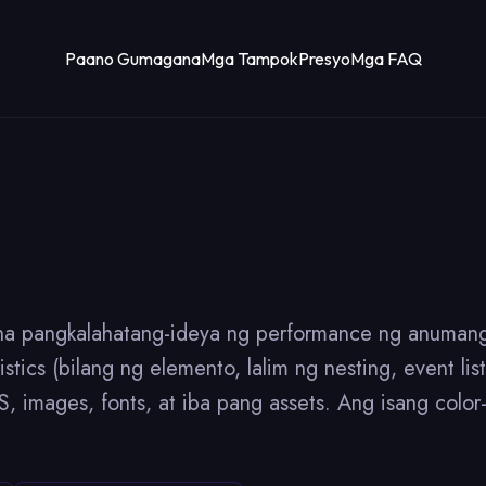
Paano Gumagana
Mga Tampok
Presyo
Mga FAQ
na pangkalahatang-ideya ng performance ng anuman
ics (bilang ng elemento, lalim ng nesting, event lis
CSS, images, fonts, at iba pang assets. Ang isang col