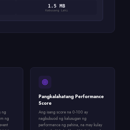
1.5 MB
Kabuuang Laki
Pangkalahatang Performance
Score
g ng
Ang isang score na 0-100 ay
im ng
nagbubuod ng kalusugan ng
event
performance ng pahina, na may kulay