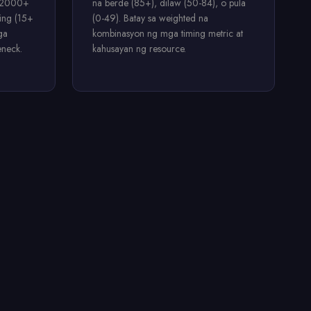
 (2000+
na berde (85+), dilaw (50-84), o pula
ting (15+
(0-49). Batay sa weighted na
ga
kombinasyon ng mga timing metric at
eneck.
kahusayan ng resource.