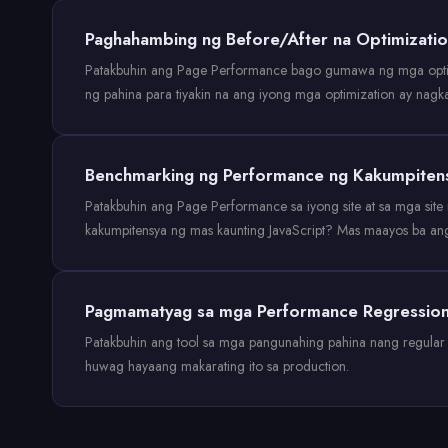
Paghahambing ng Before/After na Optimizati
Patakbuhin ang Page Performance bago gumawa ng mga optimiz
ng pahina para tiyakin na ang iyong mga optimization ay nagk
Benchmarking ng Performance ng Kakumpiten
Patakbuhin ang Page Performance sa iyong site at sa mga sit
kakumpitensya ng mas kaunting JavaScript? Mas maayos ba an
Pagmamatyag sa mga Performance Regressio
Patakbuhin ang tool sa mga pangunahing pahina nang regula
huwag hayaang makarating ito sa production.