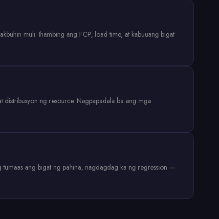
buhin muli. Ihambing ang FCP, load time, at kabuuang bigat
 at distribusyon ng resource. Nagpapadala ba ang mga
g tumaas ang bigat ng pahina, nagdagdag ka ng regression —