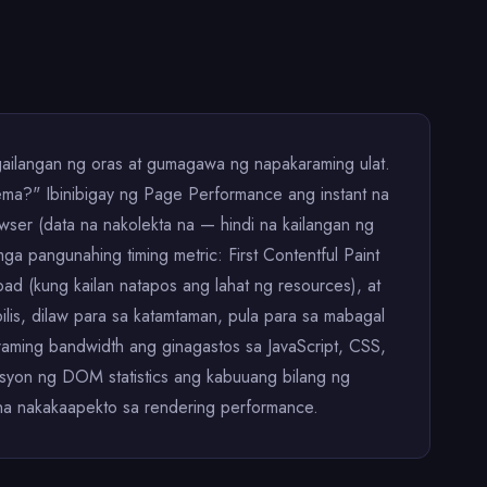
gailangan ng oras at gumagawa ng napakaraming ulat.
ema?" Ibinibigay ng Page Performance ang instant na
wser (data na nakolekta na — hindi na kailangan ng
ga pangunahing timing metric: First Contentful Paint
d (kung kailan natapos ang lahat ng resources), at
lis, dilaw para sa katamtaman, pula para sa mabagal
aming bandwidth ang ginagastos sa JavaScript, CSS,
eksyon ng DOM statistics ang kabuuang bilang ng
 na nakakaapekto sa rendering performance.