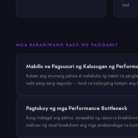
tool.
MGA KARANIWANG KASO NG PAGGAMIT
Mabilis na Pagsusuri ng Kalusugan ng Perform
Buksan ang anumang pahina at makakuha ng instant na pangkal
wala pang isang segundo — hindi na kailangang hintayin ang L
Pagtukoy ng mga Performance Bottleneck
Kung mabagal ang pahina, ipinapakita ng resource breakdown 
malinaw ng visual breakdown ang mga pinakamabigat na kontri