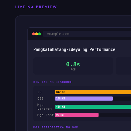
LIVE NA PREVIEW
example.com
Pangkalahatang-ideya ng Performance
0.8s
FCP
RINCIAN NG RESOURCE
JS
842 KB
CSS
128 KB
Mga
456 KB
Larawan
Mga Font
98 KB
MGA ESTADISTIKA NG DOM