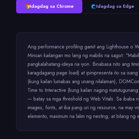
Idagdag sa Chrome
Idagdag sa Edge
Ang performance profiling gamit ang Lighthouse o W
Minsan kailangan mo lang ng mabilis na sagot: "Mab
pangkalahatang-ideya na iyon. Binabasa nito ang tim
karagdagang page load) at ipinipresenta ito sa isang 
(kung kailan lumabas ang unang nilalaman), DOMCont
Time to Interactive (kung kailan naging matutugunan
— batay sa mga threshold ng Web Vitals. Sa ibaba n
images, fonts, at iba pang uri ng resource, na may 
elemento, maximum na lalim ng nesting, at bilang n