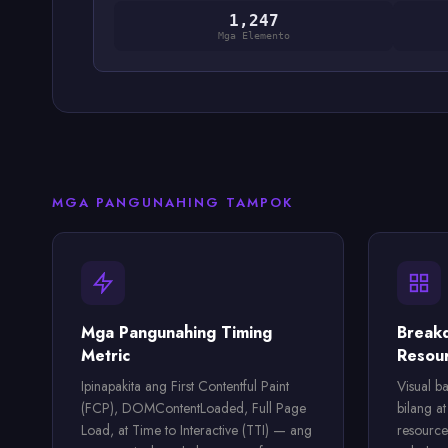
1,247
Mga Elemento
MGA PANGUNAHING TAMPOK
Mga Pangunahing Timing
Breakd
Metric
Resou
Ipinapakita ang First Contentful Paint
Visual b
(FCP), DOMContentLoaded, Full Page
bilang a
Load, at Time to Interactive (TTI) — ang
resource: