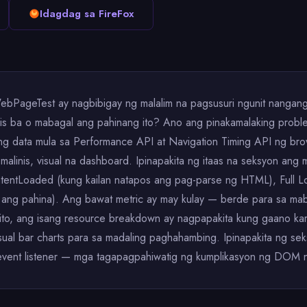
Idagdag sa FireFox
ebPageTest ay nagbibigay ng malalim na pagsusuri ngunit nangan
ilis ba o mabagal ang pahinang ito? Ano ang pinakamalaking probl
ing data mula sa Performance API at Navigation Timing API ng bro
malinis, visual na dashboard. Ipinapakita ng itaas na seksyon ang m
entLoaded (kung kailan natapos ang pag-parse ng HTML), Full Loa
g ang pahina). Ang bawat metric ay may kulay — berde para sa mabi
ito, ang isang resource breakdown ay nagpapakita kung gaano kar
visual bar charts para sa madaling paghahambing. Ipinapakita ng s
g event listener — mga tagapagpahiwatig ng kumplikasyon ng DOM