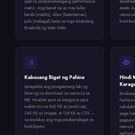
apat na pinakamahalagang performance
styleshee
metric. Ang bawat isa ay may kulay:
assets. 
berde (mabilis), dilaw (katamtaman),
resource
pula (mabagal) batay sa mga itinakdang
kontribu
threshold ng Web Vitals.
Kabuuang Bigat ng Pahina
Hindi 
Karag
Ipinapakita ang pinagsamang laki ng
lahat ng na-download na resource sa
Binabasa
MB. Hinahati ayon sa kategorya para
Perform
makita mo na 842 KB ay JavaScript,
nakolekt
245 KB ay images, at 128 KB ay CSS —
page loa
na tinutukoy ang mga pinakamabigat na
pagsusu
kontribyutor.
network 
perform