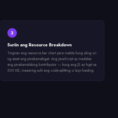
3
Suriin ang Resource Breakdown
Tingnan ang resource bar chart para makita kung aling uri
ng asset ang pinakamabigat. Ang JavaScript ay madalas
ang pinakamalaking kontribyutor — kung ang JS ay higit sa
500 KB, maaaring sulit ang code-splitting o lazy-loading.