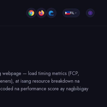
FIL
g webpage — load timing metrics (FCP,
teners), at isang resource breakdown na
or-coded na performance score ay nagbibigay