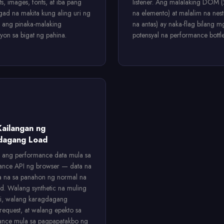
ts, images, fonts, at iba pang
listener. Ang malalaking DOM
Agad na makita kung aling uri ng
na elemento) at malalim na nes
 ang pinaka-malaking
na antas) ay naka-flag bilang m
syon sa bigat ng pahina.
potensyal na performance bottl
Kailangan ng
dagang Load
 ang performance data mula sa
ance API ng browser — data na
a na sa panahon ng normal na
d. Walang synthetic na muling
ri, walang karagdagang
request, at walang epekto sa
ance mula sa pagpapatakbo ng