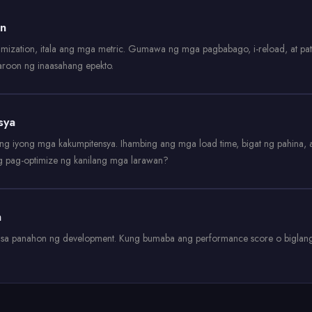
on
ation, itala ang mga metric. Gumawa ng mga pagbabago, i-reload, at patak
aroon ng inaasahang epekto.
sya
e ng iyong mga kakumpitensya. Ihambing ang mga load time, bigat ng pahina,
g pag-optimize ng kanilang mga larawan?
n
r sa panahon ng development. Kung bumaba ang performance score o biglan