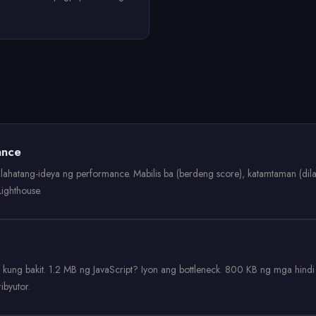
ance
ahatang-ideya ng performance. Mabilis ba (berdeng score), katamtaman (dila
ighthouse.
kung bakit. 1.2 MB ng JavaScript? Iyon ang bottleneck. 800 KB ng mga hind
byutor.