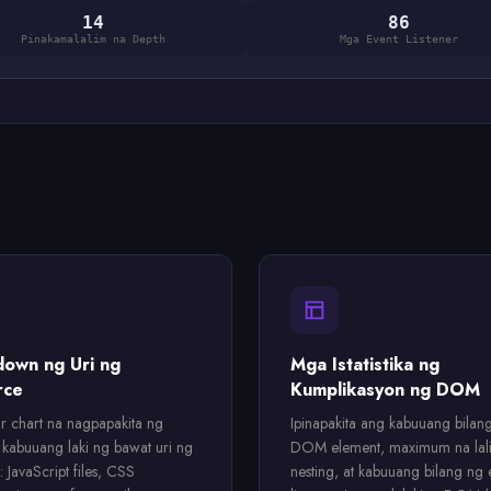
14
86
Pinakamalalim na Depth
Mga Event Listener
own ng Uri ng
Mga Istatistika ng
rce
Kumplikasyon ng DOM
ar chart na nagpapakita ng
Ipinapakita ang kabuuang bilan
t kabuuang laki ng bawat uri ng
DOM element, maximum na lal
 JavaScript files, CSS
nesting, at kabuuang bilang ng 