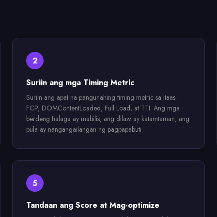
2
Suriin ang mga Timing Metric
Suriin ang apat na pangunahing timing metric sa itaas:
FCP, DOMContentLoaded, Full Load, at TTI. Ang mga
berdeng halaga ay mabilis, ang dilaw ay katamtaman, ang
pula ay nangangailangan ng pagpapabuti.
5
Tandaan ang Score at Mag-optimize