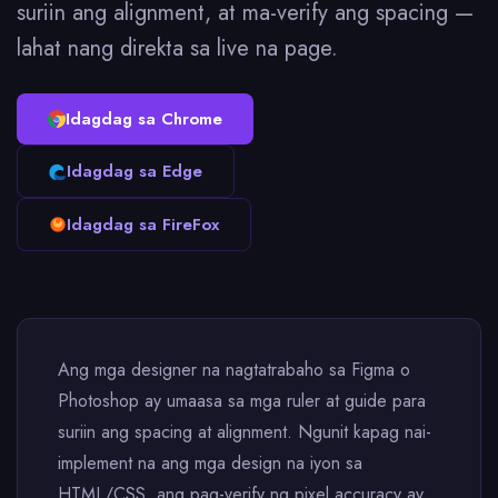
suriin ang alignment, at ma-verify ang spacing —
lahat nang direkta sa live na page.
Idagdag sa Chrome
Idagdag sa Edge
Idagdag sa FireFox
Ang mga designer na nagtatrabaho sa Figma o
Photoshop ay umaasa sa mga ruler at guide para
suriin ang spacing at alignment. Ngunit kapag nai-
implement na ang mga design na iyon sa
HTML/CSS, ang pag-verify ng pixel accuracy ay