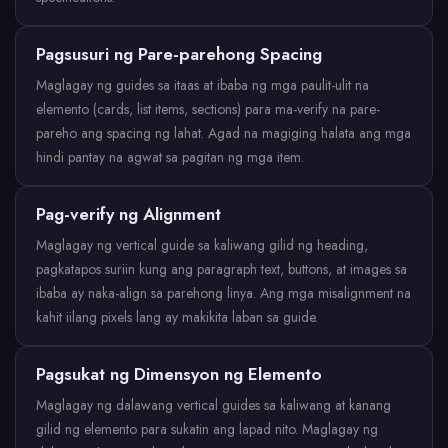
Pagsusuri ng Pare-parehong Spacing
Maglagay ng guides sa itaas at ibaba ng mga paulit-ulit na
elemento (cards, list items, sections) para ma-verify na pare-
pareho ang spacing ng lahat. Agad na magiging halata ang mga
hindi pantay na agwat sa pagitan ng mga item.
Pag-verify ng Alignment
Maglagay ng vertical guide sa kaliwang gilid ng heading,
pagkatapos suriin kung ang paragraph text, buttons, at images sa
ibaba ay naka-align sa parehong linya. Ang mga misalignment na
kahit iilang pixels lang ay makikita laban sa guide.
Pagsukat ng Dimensyon ng Elemento
Maglagay ng dalawang vertical guides sa kaliwang at kanang
gilid ng elemento para sukatin ang lapad nito. Maglagay ng