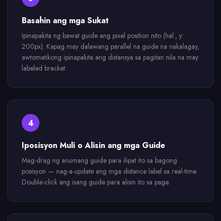
Basahin ang mga Sukat
Ipinapakita ng bawat guide ang pixel position nito (hal., y:
200px). Kapag may dalawang parallel na guide na nakalagay,
awtomatikong ipinapakita ang distansya sa pagitan nila na may
labeled bracket.
4
Iposisyon Muli o Alisin ang mga Guide
Mag-drag ng anumang guide para ilipat ito sa bagong
posisyon — nag-a-update ang mga distance label sa real-time.
Double-click ang isang guide para alisin ito sa page.