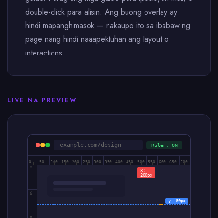
double-click para alisin. Ang buong overlay ay
hindi mapanghimasok — nakaupo ito sa ibabaw ng
page nang hindi naaapektuhan ang layout o
interactions.
LIVE NA PREVIEW
example.com/design
Ruler: ON
0
50
100
150
200
250
300
350
400
450
500
550
600
650
700
0
x:
200px
50
y: 80px