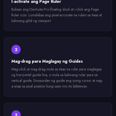
I-activate ang Page Ruler
Buksan ang DevSuite Pro floating dock at i-click ang Page
Ruler icon. Lumalabas ang pixel-accurate na rulers sa itaas at
kaliwang gilid ng viewport.
2
Mag-drag para Maglagay ng Guides
Mag-click at mag-drag mula sa itaas na ruler para maglagay
ng horizontal guide line, o mula sa kaliwang ruler para sa
vertical guide. Sinusundan ng guide ang iyong cursor at nag-
a-snap sa pixel position kung saan mo ito bibitawan.
3