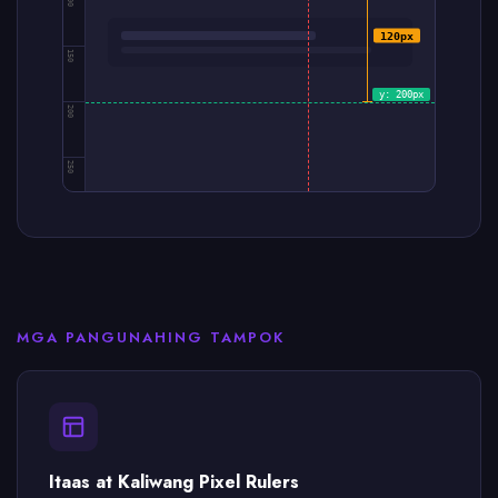
100
120px
150
y: 200px
200
250
MGA PANGUNAHING TAMPOK
Itaas at Kaliwang Pixel Rulers