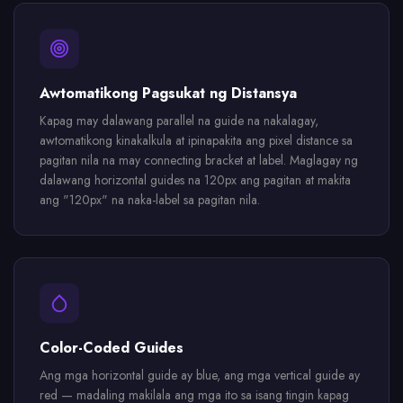
Awtomatikong Pagsukat ng Distansya
Kapag may dalawang parallel na guide na nakalagay,
awtomatikong kinakalkula at ipinapakita ang pixel distance sa
pagitan nila na may connecting bracket at label. Maglagay ng
dalawang horizontal guides na 120px ang pagitan at makita
ang "120px" na naka-label sa pagitan nila.
Color-Coded Guides
Ang mga horizontal guide ay blue, ang mga vertical guide ay
red — madaling makilala ang mga ito sa isang tingin kapag