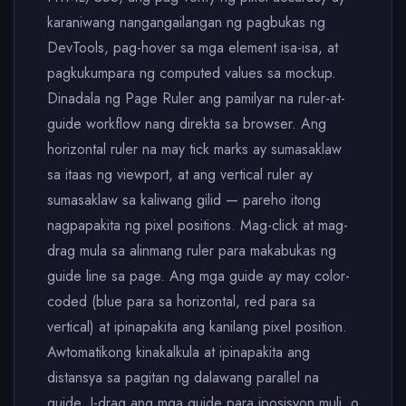
karaniwang nangangailangan ng pagbukas ng
DevTools, pag-hover sa mga element isa-isa, at
pagkukumpara ng computed values sa mockup.
Dinadala ng Page Ruler ang pamilyar na ruler-at-
guide workflow nang direkta sa browser. Ang
horizontal ruler na may tick marks ay sumasaklaw
sa itaas ng viewport, at ang vertical ruler ay
sumasaklaw sa kaliwang gilid — pareho itong
nagpapakita ng pixel positions. Mag-click at mag-
drag mula sa alinmang ruler para makabukas ng
guide line sa page. Ang mga guide ay may color-
coded (blue para sa horizontal, red para sa
vertical) at ipinapakita ang kanilang pixel position.
Awtomatikong kinakalkula at ipinapakita ang
distansya sa pagitan ng dalawang parallel na
guide. I-drag ang mga guide para iposisyon muli, o