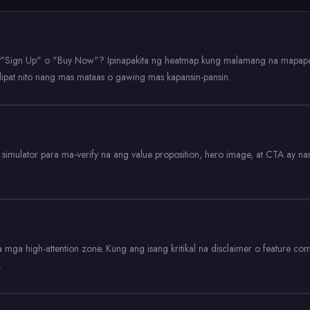
 "Sign Up" o "Buy Now"? Ipinapakita ng heatmap kung malamang na mapapansi
lipat nito nang mas mataas o gawing mas kapansin-pansin.
simulator para ma-verify na ang value proposition, hero image, at CTA ay n
mga high-attention zone. Kung ang isang kritikal na disclaimer o feature com
.