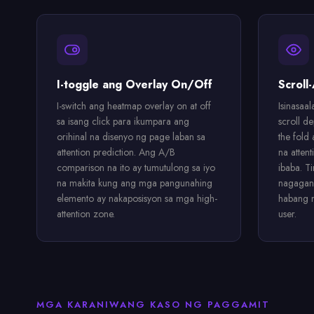
I-toggle ang Overlay On/Off
Scroll
I-switch ang heatmap overlay on at off
Isinasaa
sa isang click para ikumpara ang
scroll d
orihinal na disenyo ng page laban sa
the fold
attention prediction. Ang A/B
na atten
comparison na ito ay tumutulong sa iyo
ibaba. T
na makita kung ang mga pangunahing
nagagan
elemento ay nakaposisyon sa mga high-
habang 
attention zone.
user.
MGA KARANIWANG KASO NG PAGGAMIT