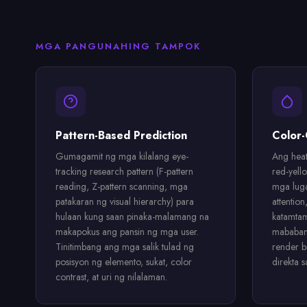
MGA PANGUNAHING TAMPOK
Pattern-Based Prediction
Color-
Gumagamit ng mga kilalang eye-
Ang hea
tracking research pattern (F-pattern
red-yell
reading, Z-pattern scanning, mga
mga luga
patakaran ng visual hierarchy) para
attentio
hulaan kung saan pinaka-malamang na
katamtam
makapokus ang pansin ng mga user.
mababang
Tinitimbang ang mga salik tulad ng
render b
posisyon ng elemento, sukat, color
direkta 
contrast, at uri ng nilalaman.