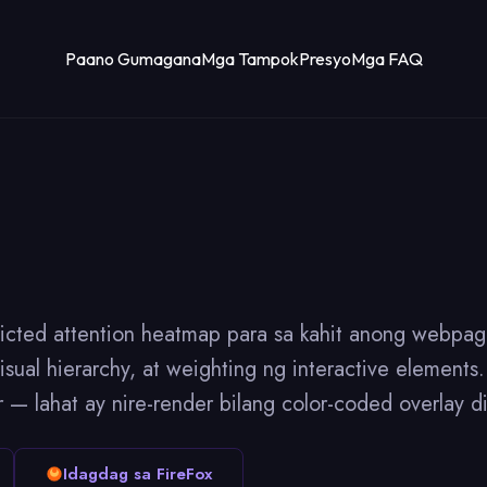
Paano Gumagana
Mga Tampok
Presyo
Mga FAQ
ted attention heatmap para sa kahit anong webpage
visual hierarchy, at weighting ng interactive elemen
 — lahat ay nire-render bilang color-coded overlay d
Idagdag sa FireFox