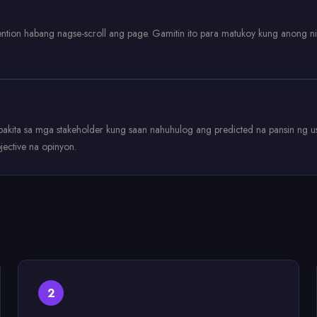
ntion habang nagse-scroll ang page. Gamitin ito para matukoy kung anong ni
 Ipakita sa mga stakeholder kung saan nahuhulog ang predicted na pansin ng
jective na opinyon.
2