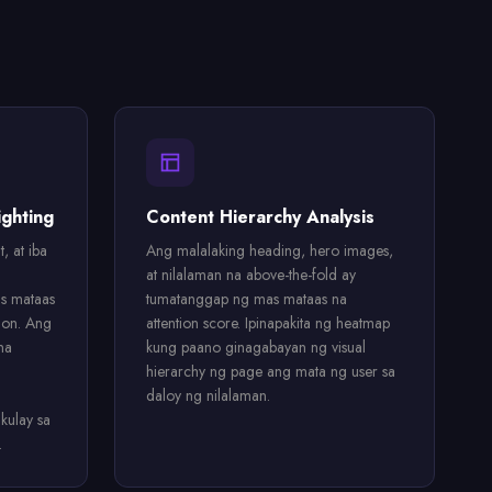
ighting
Content Hierarchy Analysis
, at iba
Ang malalaking heading, hero images,
at nilalaman na above-the-fold ay
s mataas
tumatanggap ng mas mataas na
ion. Ang
attention score. Ipinapakita ng heatmap
na
kung paano ginagabayan ng visual
hierarchy ng page ang mata ng user sa
daloy ng nilalaman.
kulay sa
.