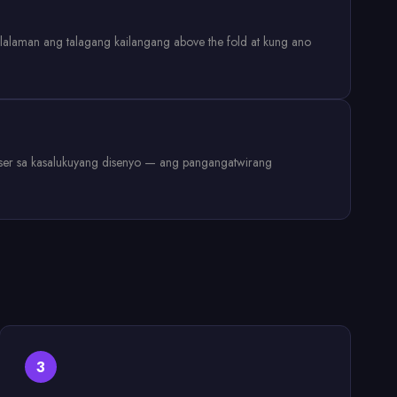
lalaman ang talagang kailangang above the fold at kung ano
 user sa kasalukuyang disenyo — ang pangangatwirang
3