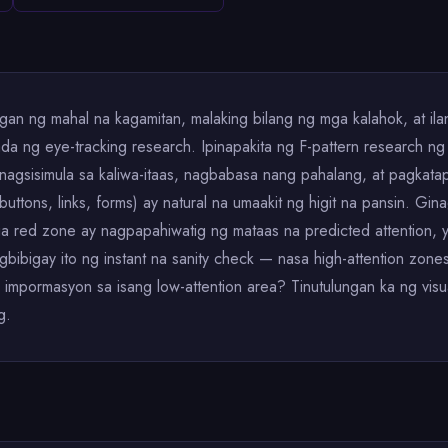
gan ng mahal na kagamitan, malaking bilang ng mga kalahok, at il
kada ng eye-tracking research. Ipinapakita ng F-pattern research
agsisimula sa kaliwa-itaas, nagbabasa nang pahalang, at pagkata
buttons, links, forms) ay natural na umaakit ng higit na pansin. Gin
 red zone ay nagpapahiwatig ng mataas na predicted attention, 
 nagbibigay ito ng instant na sanity check — nasa high-attention z
 impormasyon sa isang low-attention area? Tinutulungan ka ng vis
g.