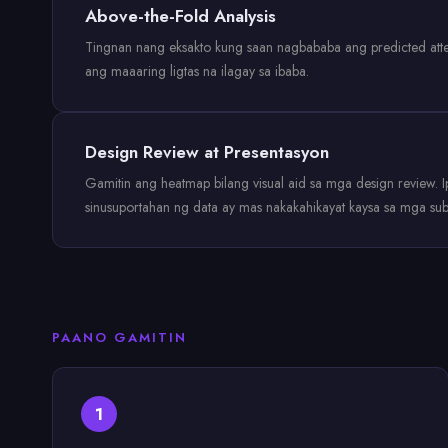
Above-the-Fold Analysis
Tingnan nang eksakto kung saan nagbababa ang predicted atte
ang maaaring ligtas na ilagay sa ibaba.
Design Review at Presentasyon
Gamitin ang heatmap bilang visual aid sa mga design review.
sinusuportahan ng data ay mas nakakahikayat kaysa sa mga sub
PAANO GAMITIN
1