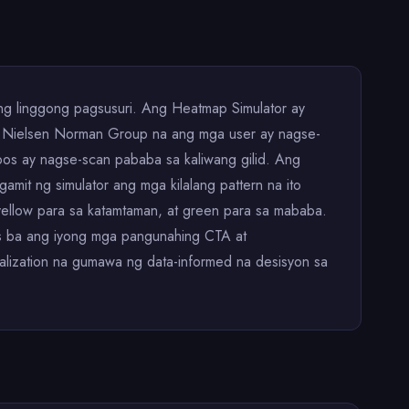
ang linggong pagsusuri. Ang Heatmap Simulator ay
 ng Nielsen Norman Group na ang mga user ay nagse-
pos ay nagse-scan pababa sa kaliwang gilid. Ang
agamit ng simulator ang mga kilalang pattern na ito
yellow para sa katamtaman, at green para sa mababa.
ones ba ang iyong mga pangunahing CTA at
ualization na gumawa ng data-informed na desisyon sa