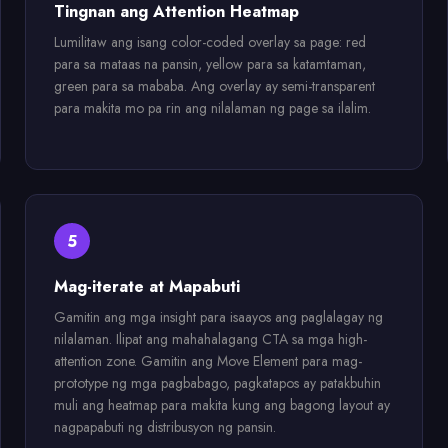
Tingnan ang Attention Heatmap
Lumilitaw ang isang color-coded overlay sa page: red
para sa mataas na pansin, yellow para sa katamtaman,
green para sa mababa. Ang overlay ay semi-transparent
para makita mo pa rin ang nilalaman ng page sa ilalim.
5
Mag-iterate at Mapabuti
Gamitin ang mga insight para isaayos ang paglalagay ng
nilalaman. Ilipat ang mahahalagang CTA sa mga high-
attention zone. Gamitin ang Move Element para mag-
prototype ng mga pagbabago, pagkatapos ay patakbuhin
muli ang heatmap para makita kung ang bagong layout ay
nagpapabuti ng distribusyon ng pansin.