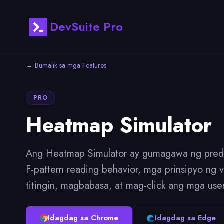
DevSuite Pro
← Bumalik sa mga Features
PRO
Heatmap Simulator
Ang Heatmap Simulator ay gumagawa ng predic
F-pattern reading behavior, mga prinsipyo ng 
titingin, magbabasa, at mag-click ang mga user
Idagdag sa Chrome
Idagdag sa Edge