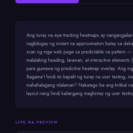
Ang tunay na eye-tracking heatmaps ay nangangailan
nagbibigay ng instant na approximation batay sa de
scan ng mga web page sa predictable na pattern — n
malalaking heading, larawan, at interactive elements (
para gumawa ng predictive heatmap overlay. Ang mga
Bagama’t hindi ito kapalit ng tunay na user testing,
mahahalagang nilalaman? Nakatago ba ang kritikal na
layout nang hindi kailangang maghintay ng user testin
LIVE NA PREVIEW