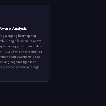
-Aware Analysis
lang-alang ng heatmap ang
epth — ang nilalaman na above
 ay tumatanggap ng mas mataas
tion score kaysa sa nilalaman sa
ingnan nang eksakto kung saan
ap ang pagbaba ng pansin
nagse-scroll pababa ang mga