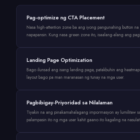
Pag-optimize ng CTA Placement
Nasa high-attention zone ba ang iyong pangunahing button na
napapansin. Kung nasa green zone ito, isaalang-alang ang pag
Landing Page Optimization
Bago ilunsad ang isang landing page, patakbuhin ang heatmap 
layout bago pa man maranasan ng tunay na mga user.
Pagbibigay-Priyoridad sa Nilalaman
Tiyakin na ang pinakamahalagang impormasyon ay lumilitaw sa 
palampasin ito ng mga user kahit gaano ito kagaling na nasulat