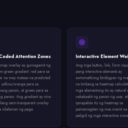
Coded Attention Zones
Interactive Element We
tmap overlay ay gumagamit ng
Ang mga button, link, form input
ow-green gradient: red para sa
pang interactive elements ay
r na may mataas na predicted
awtomatikong binibigyan ng ma
n, yellow/orange para sa
na timbang sa heatmap calculat
ang pansin, at green para sa
mga elementong ito ay natural 
 pansin. Ang gradient ay nire-
nakakaakit ng pansin ng user, at
ilang semi-transparent overlay
ipinapakita ito ng heatmap sa
sa nilalaman ng page.
pamamagitan ng mas mainit na 
paligid ng mga interactive zone