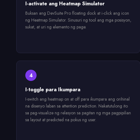
I-activate ang Heatmap Simulator
Buksan ang DevSuite Pro floating dock at i-click ang icon
ng Heatmap Simulator. Sinusuri ng tool ang mga posisyon,
sukat, at uri ng elemento ng page.
4
I-toggle para Ikumpara
I-switch ang heatmap on at off para ikumpara ang orihinal
na disenyo laban sa attention prediction. Nakatutulong ito
sa pag-visualize ng relasyon sa pagitan ng mga pagpipilian
sa layout at predicted na pokus ng user.