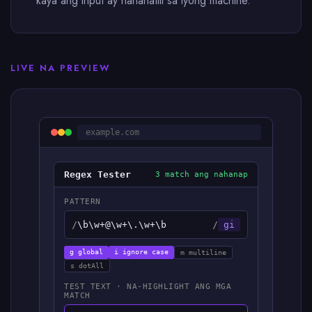
kaya ang input ay nananatili sa iyong machine.
LIVE NA PREVIEW
example.com
Regex Tester
3 match ang nahanap
PATTERN
/
\b\w+@\w+\.\w+\b
/
gi
g global
i ignore case
m multiline
s dotAll
TEST TEXT · NA-HIGHLIGHT ANG MGA
MATCH