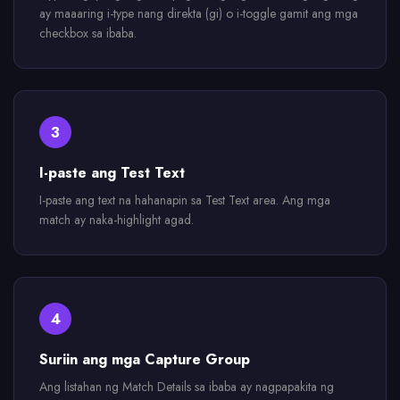
ay maaaring i-type nang direkta (gi) o i-toggle gamit ang mga
checkbox sa ibaba.
3
I-paste ang Test Text
I-paste ang text na hahanapin sa Test Text area. Ang mga
match ay naka-highlight agad.
4
Suriin ang mga Capture Group
Ang listahan ng Match Details sa ibaba ay nagpapakita ng