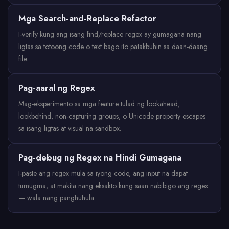
Mga Search-and-Replace Refactor
I-verify kung ang isang find/replace regex ay gumagana nang
ligtas sa totoong code o text bago ito patakbuhin sa daan-daang
file.
Pag-aaral ng Regex
Mag-eksperimento sa mga feature tulad ng lookahead,
lookbehind, non-capturing groups, o Unicode property escapes
sa isang ligtas at visual na sandbox.
Pag-debug ng Regex na Hindi Gumagana
I-paste ang regex mula sa iyong code, ang input na dapat
tumugma, at makita nang eksakto kung saan nabibigo ang regex
— wala nang panghuhula.