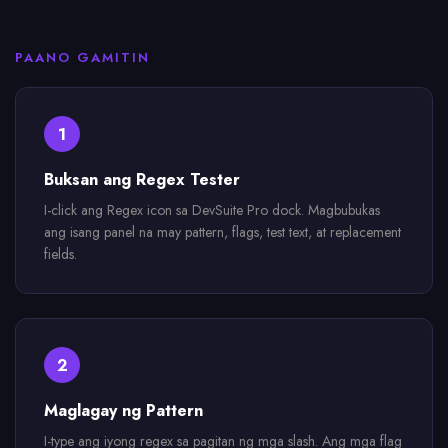
PAANO GAMITIN
1
Buksan ang Regex Tester
I-click ang Regex icon sa DevSuite Pro dock. Magbubukas
ang isang panel na may pattern, flags, test text, at replacement
fields.
2
Maglagay ng Pattern
I-type ang iyong regex sa pagitan ng mga slash. Ang mga flag