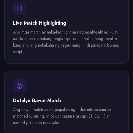
Live Match Highlighting
Ang mga match ay naka-highlight na nagpapalit-palit ng kulay
na lila at berde habang nagta-type ka — makita nang eksakto
kung ano ang nakukuha ng regex nang hindi pinapatakbo ang
script.
Detalye Bawat Match
Ang bawat match ay nagpapakita ng index nito sa source,
matched substring, at bawat capture group ($1, $2, ...) at
named group na may value.