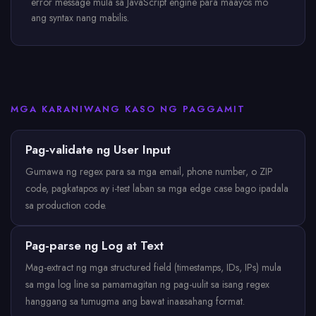
error message mula sa JavaScript engine para maayos mo
ang syntax nang mabilis.
MGA KARANIWANG KASO NG PAGGAMIT
Pag-validate ng User Input
Gumawa ng regex para sa mga email, phone number, o ZIP
code, pagkatapos ay i-test laban sa mga edge case bago ipadala
sa production code.
Pag-parse ng Log at Text
Mag-extract ng mga structured field (timestamps, IDs, IPs) mula
sa mga log line sa pamamagitan ng pag-uulit sa isang regex
hanggang sa tumugma ang bawat inaasahang format.