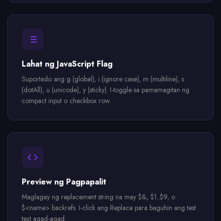
Lahat ng JavaScript Flag
Suportado ang g (global), i (ignore case), m (multiline), s
(dotAll), u (unicode), y (sticky). I-toggle sa pamamagitan ng
compact input o checkbox row.
Preview ng Pagpapalit
Maglagay ng replacement string na may $&, $1..$9, o
$<name> backrefs. I-click ang Replace para baguhin ang test
text agad-agad.