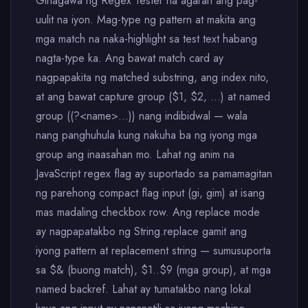
Ginagawa ng Regex Tester na agaran ang pag-
uulit na iyon. Mag-type ng pattern at makita ang
mga match na naka-highlight sa test text habang
nagta-type ka. Ang bawat match card ay
nagpapakita ng matched substring, ang index nito,
at ang bawat capture group ($1, $2, ...) at named
group ((?<name>...)) nang indibidwal — wala
nang panghuhula kung nakuha ba ng iyong mga
group ang inaasahan mo. Lahat ng anim na
JavaScript regex flag ay suportado sa pamamagitan
ng parehong compact flag input (gi, gim) at isang
mas madaling checkbox row. Ang replace mode
ay nagpapatakbo ng String.replace gamit ang
iyong pattern at replacement string — sumusuporta
sa $& (buong match), $1..$9 (mga group), at mga
named backref. Lahat ay tumatakbo nang lokal