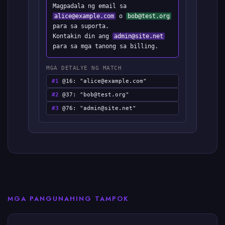
Magpadala ng email sa
alice@example.com
o
bob@test.org
para sa suporta.
Kontakin din ang
admin@site.net
para sa mga tanong sa billing.
MGA DETALYE NG MATCH
#1
@16: "
alice@example.com
"
#2
@37: "
bob@test.org
"
#3
@76: "
admin@site.net
"
MGA PANGUNAHING TAMPOK