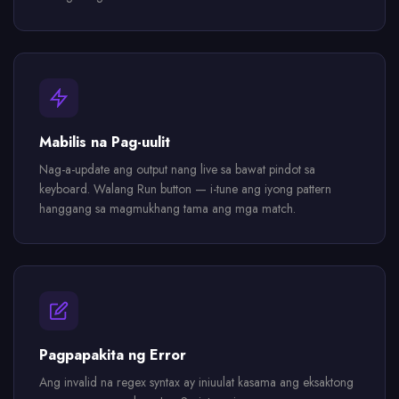
Mabilis na Pag-uulit
Nag-a-update ang output nang live sa bawat pindot sa
keyboard. Walang Run button — i-tune ang iyong pattern
hanggang sa magmukhang tama ang mga match.
Pagpapakita ng Error
Ang invalid na regex syntax ay iniuulat kasama ang eksaktong