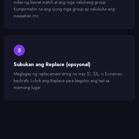
index ng bawat match at ang mga nakuhang group.
Kumpirmahin na ang iyong mga group ay nakukuha ang
inaasahan mo.
5
Subukan ang Replace (opsyonal)
Maglagay ng replacement string na may $1, $&, o $<name>
backrefs. I-click ang Replace para baguhin ang text sa
mismong lugar.