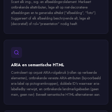
Scant elk img-, svg- en afbeeldingsrolelement. Markeert
ontbrekende altattributen, lege alt op niet-decoratieve
afbeeldingen en te generieke alttekst ("afbeelding", "foto").
Suggereert of elk afbeelding beschrijvende alt, lege alt
(decoratief) of rol="presentation" nodig heeft.
ARIA en semantische HTML
Controleert op onjuist ARIA-rolgebruik (rollen op verkeerde
elementen), ontbrekende vereiste ARIA-attributen (bijvoorbeeld
aria-label op pictogramknoppen), dubbele ID's waarnaar aria-
labelledby verwijst, en ontbrekende landmarkgebieden (geen
main, geen nav). Beveelt semantische HTML-alternatieven aan.