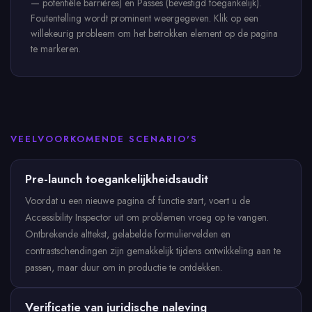
— potentiële barrières) en Passes (bevestigd toegankelijk).
Foutentelling wordt prominent weergegeven. Klik op een
willekeurig probleem om het betrokken element op de pagina
te markeren.
VEELVOORKOMENDE SCENARIO'S
Pre-launch toegankelijkheidsaudit
Voordat u een nieuwe pagina of functie start, voert u de
Accessibility Inspector uit om problemen vroeg op te vangen.
Ontbrekende alttekst, gelabelde formuliervelden en
contrastschendingen zijn gemakkelijk tijdens ontwikkeling aan te
passen, maar duur om in productie te ontdekken.
Verificatie van juridische naleving