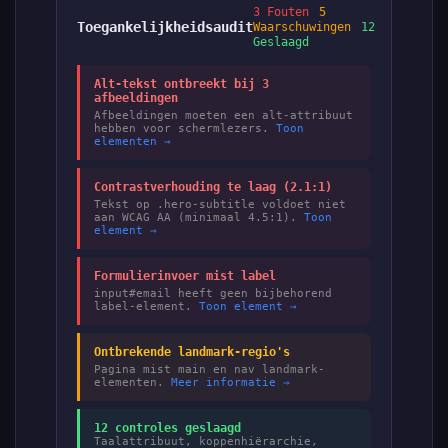
3 Fouten
5
Toegankelijkheidsaudit
Waarschuwingen
12
Geslaagd
Alt-tekst ontbreekt bij 3
afbeeldingen
Afbeeldingen moeten een alt-attribuut
hebben voor schermlezers.
Toon
elementen →
Contrastverhouding te laag (2.1:1)
Tekst op .hero-subtitle voldoet niet
aan WCAG AA (minimaal 4.5:1).
Toon
element →
Formulierinvoer mist label
input#email heeft geen bijbehorend
label-element.
Toon element →
Ontbrekende landmark-regio's
Pagina mist main en nav landmark-
elementen.
Meer informatie →
12 controles geslaagd
Taalattribuut, koppenhiërarchie,