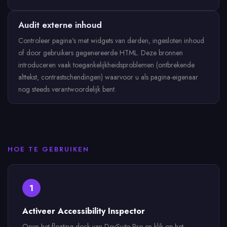
Audit externe inhoud
Controleer pagina's met widgets van derden, ingesloten inhoud
of door gebruikers gegenereerde HTML. Deze bronnen
introduceren vaak toegankelijkheidsproblemen (ontbrekende
alttekst, contrastschendingen) waarvoor u als pagina-eigenaar
nog steeds verantwoordelijk bent.
HOE TE GEBRUIKEN
1
Activeer Accessibility Inspector
Open het floating dock van DevSuite Pro en klik op het