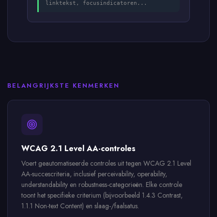
linktekst, focusindicatoren...
BELANGRIJKSTE KENMERKEN
WCAG 2.1 Level AA-controles
Voert geautomatiseerde controles uit tegen WCAG 2.1 Level
AA-succescriteria, inclusief perceivability, operability,
understandability en robustness-categorieën. Elke controle
toont het specifieke criterium (bijvoorbeeld 1.4.3 Contrast,
1.1.1 Non-text Content) en slaag-/faalsatus.