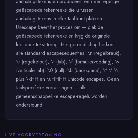
aanhalingstekens en produceert een eenregelige
geëscapede tekenreeks die u tussen
aanhalingstekens in elke taal kunt plakken.
Unescape keert het proces om — plak de
geëscapede tekenreeks en krijg de originele
leesbare tekst terug. Het gereedschap herkent
alle standaard escapesequenties: \n (regelbreuk),
\r (regelretour), \t (tab), \f (formuliervoeding), \v
(verticale tab), \0 (null), \b (backspace), \" \' \\,
plus \xHH en \uHHHH Unicode escapes. Geen
taalspecifieke verrassingen — alle
gemeenschappelijke escape-regels worden
ondersteund.
LIVE VOORVERTONING