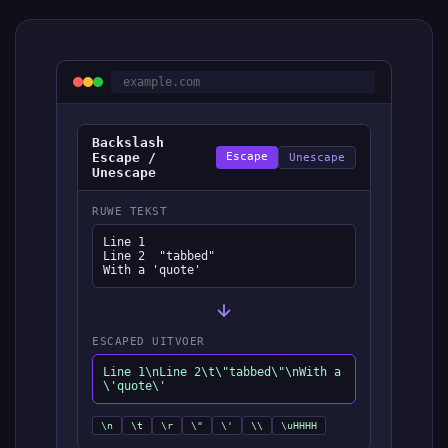
example.com
Backslash
Escape /
Escape
Unescape
Unescape
RUWE TEKST
Line 1

Line 2	"tabbed"

With a 'quote'
ESCAPED UITVOER
Line 1\nLine 2\t\"tabbed\"\nWith a
\'quote\'
\n
\t
\r
\"
\'
\\
\uHHHH