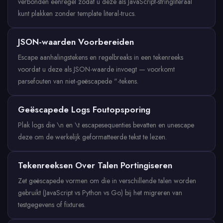
verbonden eenregel zodat u deze als JavaScript-stringliteraal
kunt plakken zonder template literal-trucs.
JSON-waarden Voorbereiden
Escape aanhalingstekens en regelbreaks in een tekenreeks
voordat u deze als JSON-waarde invoegt — voorkomt
parsefouten van niet-geëscapede "-tekens.
Geëscapede Logs Foutopsporing
Plak logs die \n en \t escapesequenties bevatten en unescape
deze om de werkelijk geformatteerde tekst te lezen.
Tekenreeksen Over Talen Portingiseren
Zet geëscapede vormen om die in verschillende talen worden
gebruikt (JavaScript vs Python vs Go) bij het migreren van
testgegevens of fixtures.