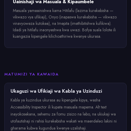
Uainishaji wa Masuala & Kipaumbele
Masuala yameainishwa kama Hitilafu (lazima kurekebisha —
vikwazo vya ufikiaji), Onyo (inapaswa kurekebisha — vikwazo
vinavyoweza kutokea), na Imepita (imethibitishwa kufikiwa).
Idadi ya hitilafu inaonyeshwa kwa uwazi. Bofya suala lolote ili
kuangazia kipengele kilichoathiriwa kwenye ukurasa.
MATUMIZI YA KAWAIDA
Ukaguzi wa Ufikiaji wa Kabla ya Uzinduzi
Kabla ya kuzindua ukurasa au kipengele kipya, washa
Accessibility Inspector ili kupata masuala mapema. Alt text
inayokosekana, sehemu za fomu zisizo na lebo, na ukiukaji wa
utofautishaji ni rahisi kurekebisha wakati wa maendeleo lakini ni
gharama kubwa kugundua kwenye uzalishaji.