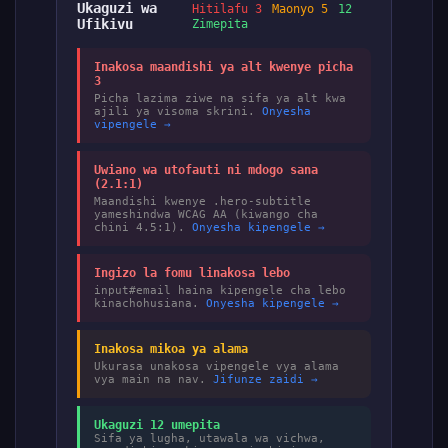
Ukaguzi wa
Hitilafu 3
Maonyo 5
12
Ufikivu
Zimepita
Inakosa maandishi ya alt kwenye picha
3
Picha lazima ziwe na sifa ya alt kwa
ajili ya visoma skrini.
Onyesha
vipengele →
Uwiano wa utofauti ni mdogo sana
(2.1:1)
Maandishi kwenye .hero-subtitle
yameshindwa WCAG AA (kiwango cha
chini 4.5:1).
Onyesha kipengele →
Ingizo la fomu linakosa lebo
input#email haina kipengele cha lebo
kinachohusiana.
Onyesha kipengele →
Inakosa mikoa ya alama
Ukurasa unakosa vipengele vya alama
vya main na nav.
Jifunze zaidi →
Ukaguzi 12 umepita
Sifa ya lugha, utawala wa vichwa,