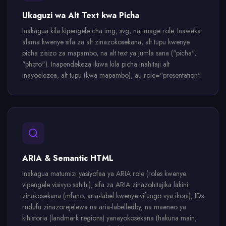
Ukaguzi wa Alt Text kwa Picha
Inakagua kila kipengele cha img, svg, na image role. Inaweka
alama kwenye sifa za alt zinazokosekana, alt tupu kwenye
picha zisizo za mapambo, na alt text ya jumla sana ("picha",
"photo"). Inapendekeza ikiwa kila picha inahitaji alt
inayoelezea, alt tupu (kwa mapambo), au role="presentation".
ARIA & Semantic HTML
Inakagua matumizi yasiyofaa ya ARIA role (roles kwenye
vipengele visivyo sahihi), sifa za ARIA zinazohitajika lakini
zinakosekana (mfano, aria-label kwenye vifungo vya ikoni), IDs
rudufu zinazorejelewa na aria-labelledby, na maeneo ya
kihistoria (landmark regions) yanayokosekana (hakuna main,