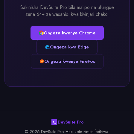
Sakinisha DevSuite Pro bila malipo na ufungue
zana 64+ za wasanidi kwa kivinjari chako.
Ongeza kwenye Chrome
Ongeza kwa Edge
Ongeza kwenye FireFox
DevSuite Pro
© 2026 DevSuite Pro. Haki zote zimehifadhiwa.