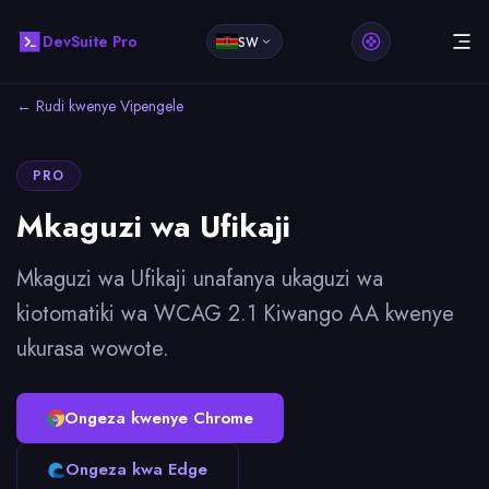
DevSuite Pro
SW
← Rudi kwenye Vipengele
PRO
Mkaguzi wa Ufikaji
Mkaguzi wa Ufikaji unafanya ukaguzi wa
kiotomatiki wa WCAG 2.1 Kiwango AA kwenye
ukurasa wowote.
Ongeza kwenye Chrome
Ongeza kwa Edge