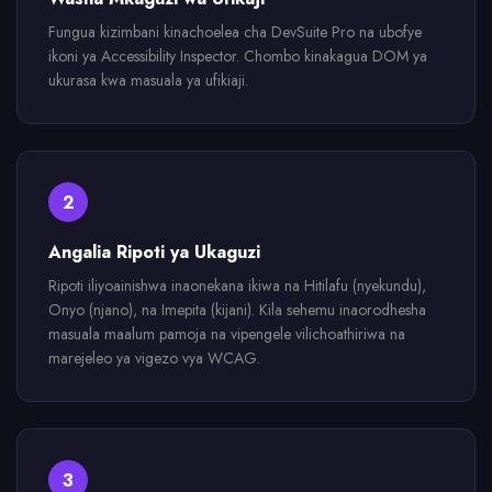
Fungua kizimbani kinachoelea cha DevSuite Pro na ubofye
ikoni ya Accessibility Inspector. Chombo kinakagua DOM ya
ukurasa kwa masuala ya ufikiaji.
2
Angalia Ripoti ya Ukaguzi
Ripoti iliyoainishwa inaonekana ikiwa na Hitilafu (nyekundu),
Onyo (njano), na Imepita (kijani). Kila sehemu inaorodhesha
masuala maalum pamoja na vipengele vilichoathiriwa na
marejeleo ya vigezo vya WCAG.
3