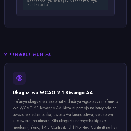
maandishi ya kiungo, viashiria vya
kuzingatia...
VIPENGELE MUHIMU
Ukaguzi wa WCAG 2.1 Kiwango AA
Inafanya ukaguzi wa kiotomatiki dhidi ya vigezo vya mafanikio
vya WCAG 2.1 Kiwango AA ikiwa ni pamoja na kategoria za
uwezo wa kutambulika, uwezo wa kuendeshwa, uwezo wa
kueleweka, na uimara. Kila ukaguzi unaonyesha kigezo
maalum (mfano, 1.4.3 Contrast, 1.1.1 Non-text Content) na hali