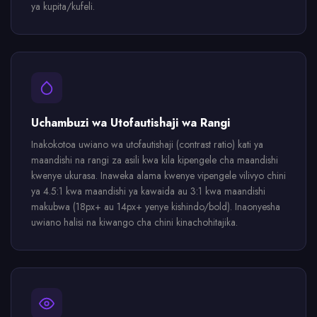
ya kupita/kufeli.
Uchambuzi wa Utofautishaji wa Rangi
Inakokotoa uwiano wa utofautishaji (contrast ratio) kati ya
maandishi na rangi za asili kwa kila kipengele cha maandishi
kwenye ukurasa. Inaweka alama kwenye vipengele vilivyo chini
ya 4.5:1 kwa maandishi ya kawaida au 3:1 kwa maandishi
makubwa (18px+ au 14px+ yenye kishindo/bold). Inaonyesha
uwiano halisi na kiwango cha chini kinachohitajika.