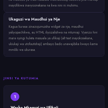
inayofikiwa inavyoonekana na kwa nini ni muhimu.
Ukaguzi wa Maudhui ya Nje
Kagua kurasa zinazojumuisha widget za nje, maudhui
yaliyopachikwa, au HTML iliyozalishwa na mtumiaji. Vyanzo hivi
mara nyingi huleta masuala ya ufikiaji (alt text inayokosekana,
ukiukaji wa utofautishaji) ambayo bado unawajibika kwayo kama
mmiliki wa ukurasa.
JINSI YA KUTUMIA
1
Washa Mkaguzi wa Ufikaji