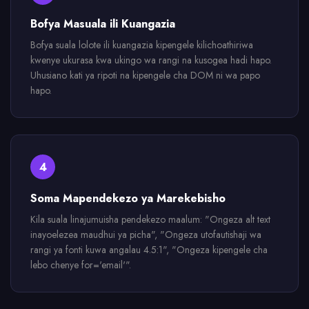
Bofya Masuala ili Kuangazia
Bofya suala lolote ili kuangazia kipengele kilichoathiriwa
kwenye ukurasa kwa ukingo wa rangi na kusogea hadi hapo.
Uhusiano kati ya ripoti na kipengele cha DOM ni wa papo
hapo.
4
Soma Mapendekezo ya Marekebisho
Kila suala linajumuisha pendekezo maalum: "Ongeza alt text
inayoelezea maudhui ya picha", "Ongeza utofautishaji wa
rangi ya fonti kuwa angalau 4.5:1", "Ongeza kipengele cha
lebo chenye for='email'".