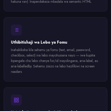
hakuna nav). Inapendekeza mbadala wa semantic HTML.
Uthibitishaji wa Lebo ya Fomu
Inahakikisha kila sehemu ya fomu (text, email, password,
checkbox, select) ina lebo inayohusiana nayo — iwe kupitia
kipengele cha lebo chenye for/id inayolingana, aria-label, au
aria-labelledby. Sehemu zisizo na lebo hazifikiwi na screen
readers.